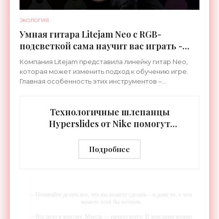
ЭКОЛОГИЯ
Умная гитара Litejam Neo с RGB-
подсветкой сама научит вас играть -
«Гаджеты»
Компания Litejam представила линейку гитар Neo,
которая может изменить подход к обучению игре.
Главная особенность этих инструментов –
встроенная RGB-подсветка грифа. Светодиоды
синхронизируются с
Технологичные шлепанцы
Hyperslides от Nike помогут
расслабить усталые ноги после
тренировки - «Гаджеты»
Подробнее
-- Начинайте делать все, что вы можете сделать – и даже то, о чем
можете хотя бы мечтать.
-- Все дело в мыслях. Мысль — начало всего. И мыслями можно