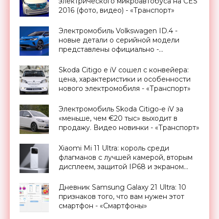
электрического микроавтобуса на CES
2016 (фото, видео) - «Транспорт»
Электромобиль Volkswagen ID.4 -
новые детали о серийной модели
представлены официально -
«Транспорт»
Skoda Citigo e iV сошел с конвейера:
цена, характеристики и особенности
нового электромобиля - «Транспорт»
Электромобиль Skoda Citigo-e iV за
«меньше, чем €20 тыс» выходит в
продажу. Видео новинки - «Транспорт»
Xiaomi Mi 11 Ultra: король среди
флагманов с лучшей камерой, вторым
дисплеем, защитой IP68 и экраном
Dolby Vision за $900 - «Смартфоны»
Дневник Samsung Galaxy 21 Ultra: 10
признаков того, что вам нужен этот
смартфон - «Смартфоны»