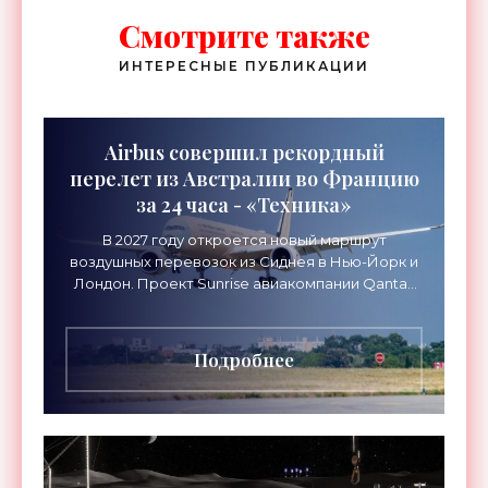
Смотрите также
ИНТЕРЕСНЫЕ ПУБЛИКАЦИИ
Airbus совершил рекордный
перелет из Австралии во Францию
за 24 часа - «Техника»
В 2027 году откроется новый маршрут
воздушных перевозок из Сиднея в Нью-Йорк и
Лондон. Проект Sunrise авиакомпании Qantas
Airways организует беспосадочные перелеты
длительностью до 24
Подробнее