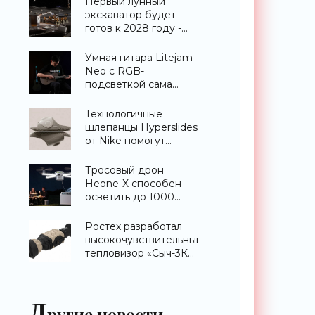
Первый лунный
экскаватор будет
готов к 2028 году -
«Техника»
Умная гитара Litejam
Neo с RGB-
подсветкой сама
научит вас играть -
«Гаджеты»
Технологичные
шлепанцы Hyperslides
от Nike помогут
расслабить усталые
ноги после
Тросовый дрон
тренировки -
Heone-X способен
«Гаджеты»
осветить до 1000
квадратных метров
земли -
Ростех разработал
«Беспилотники»
высокочувствительный
тепловизор «Сыч-3К»
с дальностью
распознавания до 2
км - «Гаджеты»
Д
ругие новости