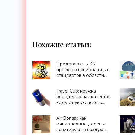
Похожие статьи:
Представлены 36
проектов национальных
стандартов в области
ИИ - «Смартфоны»
Travel Cup: кружка
определяющая качество
воды от украинского
стартапа H2OMetr -
«Для дома»
Air Bonsai: как
миниатюрные деревья
левитируют в воздухе