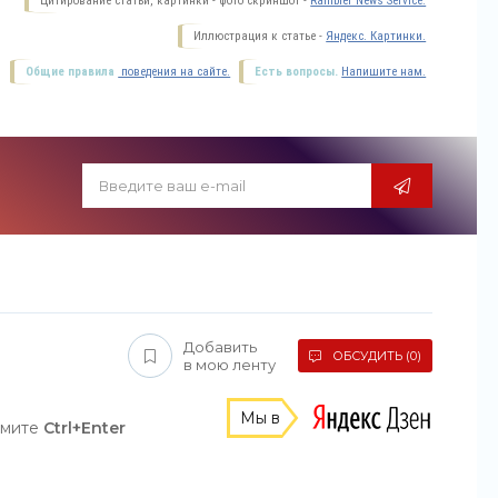
Цитирование статьи, картинки - фото скриншот -
Rambler News Service.
Иллюстрация к статье -
Яндекс. Картинки.
Общие правила
поведения на сайте.
Есть вопросы.
Напишите нам.
Добавить
ОБСУДИТЬ (0)
в мою ленту
Мы в
жмите
Ctrl+Enter