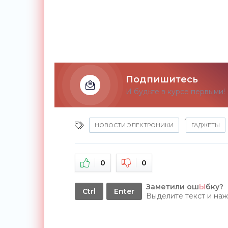
Подпишитесь
И будьте в курсе первыми!
,
НОВОСТИ ЭЛЕКТРОНИКИ
ГАДЖЕТЫ
0
0
Заметили ош
Ы
бку?
Ctrl
Enter
Выделите текст и на