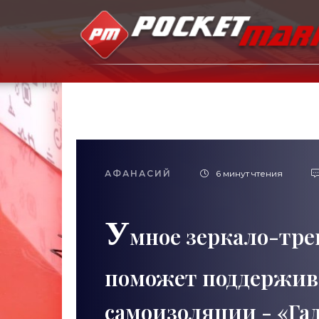
АФАНАСИЙ
6 минут чтения
У
мное зеркало-тре
поможет поддержив
самоизоляции - «Г