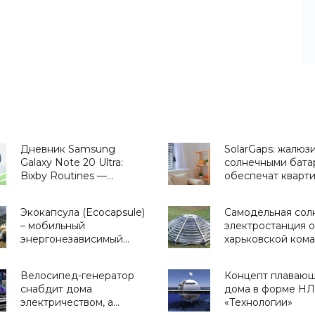
Дневник Samsung
SolarGaps: жалюзи
Galaxy Note 20 Ultra:
солнечными бата
Bixby Routines —
обеспечат кварт
сценарии,
бесплатной
приближающие
электроэнергией 
Экокапсула (Ecocapsule)
Самодельная сол
будущее - «Смартфоны»
«Новости Электр
– мобильный
электростанция о
энергонезависимый
харьковской ком
экодом, автономное
hooli - «Новости
мини-жилище в форме
Электроники»
Велосипед-генератор
Концепт плаваю
яйца от компании Nice
снабдит дома
дома в форме НЛ
Architects -
электричеством, а
«Технологии»
«Архитектура»