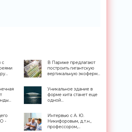
 с
В Париже предлагают
реями
построить гигантскую
иру
вертикальную экоферму
в форме пирамиды -
-
«Архитектура»
нечная
Уникальное здание в
оники»
т
форме кита станет еще
анды
одной
достопримечательностью
Норвегии -
щего
Интервью с А. Ю.
«Архитектура»
О -
Никифоровым, д.т.н.,
профессором,