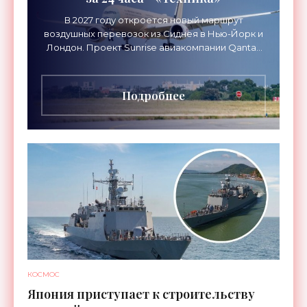
В 2027 году откроется новый маршрут
воздушных перевозок из Сиднея в Нью-Йорк и
Лондон. Проект Sunrise авиакомпании Qantas
Airways организует беспосадочные перелеты
длительностью до 24
Подробнее
КОСМОС
Япония приступает к строительству