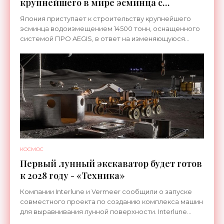
крупнейшего в мире эсминца с
системой ПРО AEGIS - «Оружие»
Япония приступает к строительству крупнейшего
эсминца водоизмещением 14500 тонн, оснащенного
системой ПРО AEGIS, в ответ на изменяющуюся
ситуацию в Восточной Азии — в частности, на
ракетные
КОСМОС
Первый лунный экскаватор будет готов
к 2028 году - «Техника»
Компании Interlune и Vermeer сообщили о запуске
совместного проекта по созданию комплекса машин
для выравнивания лунной поверхности. Interlune
специализируется на робототехнике и космической