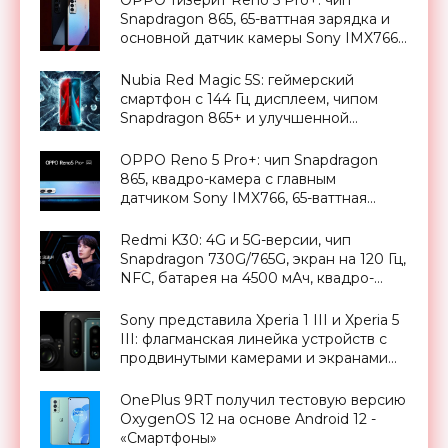
Snapdragon 865, 65-ваттная зарядка и
основной датчик камеры Sony IMX766
на 50 Мп - «Смартфоны»
Nubia Red Magic 5S: геймерский
смартфон с 144 Гц дисплеем, чипом
Snapdragon 865+ и улучшенной
системой охлаждения от $540 -
«Смартфоны»
OPPO Reno 5 Pro+: чип Snapdragon
865, квадро-камера с главным
датчиком Sony IMX766, 65-ваттная
зарядка и ценник от $612 -
«Смартфоны»
Redmi K30: 4G и 5G-версии, чип
Snapdragon 730G/765G, экран на 120 Гц,
NFC, батарея на 4500 мАч, квадро-
камера на 64 Мп и ценник от $227 -
«Смартфоны»
Sony представила Xperia 1 III и Xperia 5
III: флагманская линейка устройств с
продвинутыми камерами и экранами
на 120 Гц - «Смартфоны»
OnePlus 9RT получил тестовую версию
OxygenOS 12 на основе Android 12 -
«Смартфоны»