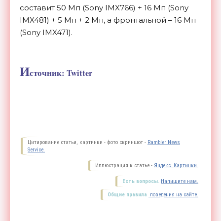
составит 50 Мп (Sony IMX766) + 16 Мп (Sony
IMX481) + 5 Мп + 2 Мп, а фронтальной – 16 Мп
(Sony IMX471).
И
сточник: Twitter
Цитирование статьи, картинки - фото скриншот -
Rambler News
Service.
Иллюстрация к статье -
Яндекс. Картинки.
Есть вопросы.
Напишите нам.
Общие правила
поведения на сайте.