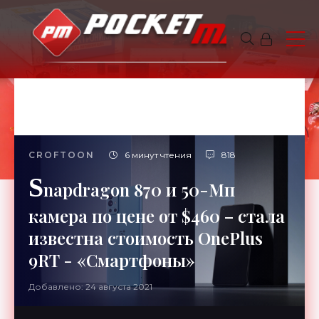
CROFTOON
6 минут чтения
818
S
napdragon 870 и 50-Мп
камера по цене от $460 – стала
известна стоимость OnePlus
9RT - «Смартфоны»
Добавлено: 24 августа 2021