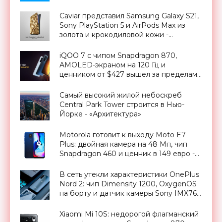
Caviar представил Samsung Galaxy S21,
Sony PlayStation 5 и AirPods Max из
золота и крокодиловой кожи -
«Смартфоны»
iQOO 7 с чипом Snapdragon 870,
AMOLED-экраном на 120 Гц и
ценником от $427 вышел за пределами
Китая - «Смартфоны»
Самый высокий жилой небоскреб
Central Park Tower строится в Нью-
Йорке - «Архитектура»
Motorola готовит к выходу Moto E7
Plus: двойная камера на 48 Мп, чип
Snapdragon 460 и ценник в 149 евро -
«Смартфоны»
В сеть утекли характеристики OnePlus
Nord 2: чип Dimensity 1200, OxygenOS
на борту и датчик камеры Sony IMX766,
как у OnePlus 9 Pro - «Смартфоны»
Xiaomi Mi 10S: недорогой флагманский