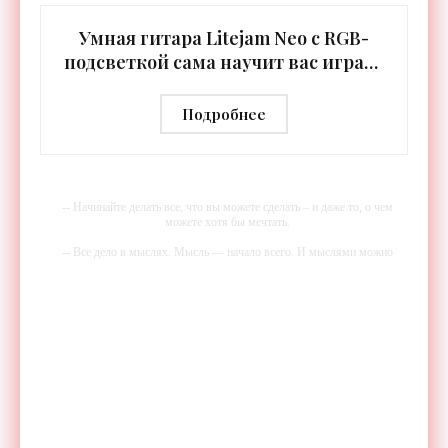
Умная гитара Litejam Neo с RGB-
подсветкой сама научит вас играть
- «Гаджеты»
Подробнее
-- Начинайте делать все, что вы можете сделать – и даже то, о чем
можете хотя бы мечтать.
-- Все дело в мыслях. Мысль — начало всего. И мыслями можно
управлять. И поэтому главное дело совершенствования: работать над
мыслями.
-- Идите уверенно по направлению к мечте. Живите той жизнью,
которую вы сами себе придумали.
-- Самое большое богатство — это ум. Самая большая нищета —
глупость. Из всех страхов самый пугающий — самолюбование.
-- Лучшее, что можно сделать с хорошим советом, это пропустить его
мимо ушей. Он никогда не бывает полезен никому, кроме того, кто
его дал.