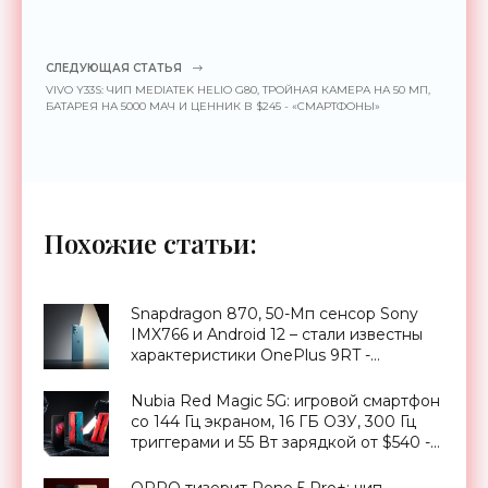
СЛЕДУЮЩАЯ СТАТЬЯ
VIVO Y33S: ЧИП MEDIATEK HELIO G80, ТРОЙНАЯ КАМЕРА НА 50 МП,
БАТАРЕЯ НА 5000 МАЧ И ЦЕННИК В $245 - «СМАРТФОНЫ»
Похожие статьи:
Snapdragon 870, 50-Мп сенсор Sony
IMX766 и Android 12 – стали известны
характеристики OnePlus 9RT -
«Смартфоны»
Nubia Red Magic 5G: игровой смартфон
со 144 Гц экраном, 16 ГБ ОЗУ, 300 Гц
триггерами и 55 Вт зарядкой от $540 -
«Смартфоны»
OPPO тизерит Reno 5 Pro+: чип