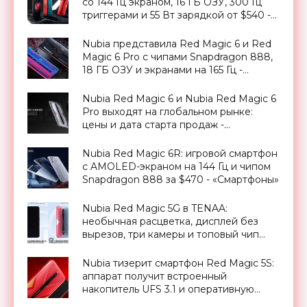
со 144 Гц экраном, 16 ГБ ОЗУ, 300 Гц
триггерами и 55 Вт зарядкой от $540 -
«Смартфоны»
Nubia представила Red Magic 6 и Red
Magic 6 Pro с чипами Snapdragon 888,
18 ГБ ОЗУ и экранами на 165 Гц -
«Смартфоны»
Nubia Red Magic 6 и Nubia Red Magic 6
Pro выходят на глобальном рынке:
цены и дата старта продаж -
«Смартфоны»
Nubia Red Magic 6R: игровой смартфон
с AMOLED-экраном на 144 Гц и чипом
Snapdragon 888 за $470 - «Смартфоны»
Nubia Red Magic 5G в TENAA:
необычная расцветка, дисплей без
вырезов, три камеры и топовый чип
Snapdragon 865 - «Смартфоны»
Nubia тизерит смартфон Red Magic 5S:
аппарат получит встроенный
накопитель UFS 3.1 и оперативную
память LPDDR5 - «Смартфоны»