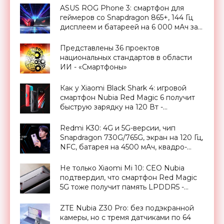
ASUS ROG Phone 3: смартфон для
геймеров со Snapdragon 865+, 144 Гц
дисплеем и батареей на 6 000 мАч за
€999 - «Смартфоны»
Представлены 36 проектов
национальных стандартов в области
ИИ - «Смартфоны»
Как у Xiaomi Black Shark 4: игровой
смартфон Nubia Red Magic 6 получит
быструю зарядку на 120 Вт -
«Смартфоны»
Redmi K30: 4G и 5G-версии, чип
Snapdragon 730G/765G, экран на 120 Гц,
NFC, батарея на 4500 мАч, квадро-
камера на 64 Мп и ценник от $227 -
«Смартфоны»
Не только Xiaomi Mi 10: CEO Nubia
подтвердил, что смартфон Red Magic
5G тоже получит память LPDDR5 -
«Смартфоны»
ZTE Nubia Z30 Pro: без подэкранной
камеры, но с тремя датчиками по 64