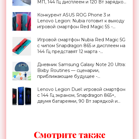
МП, 144 Гц дисплеем и 120 Вт зарядкой
за $770 - «Смартфоны»
Конкурент ASUS ROG Phone 3 и
Lenovo Legion: Nubia готовит к выходу
игровой смартфон Red Magic 5S -
«Смартфоны»
Игровой смартфон Nubia Red Magic 5G
с чипом Snapdragon 865 и дисплеем на
144 Гц представят 12 марта -
«Смартфоны»
Дневник Samsung Galaxy Note 20 Ultra:
Bixby Routines — сценарии,
приближающие будущее -
«Смартфоны»
Lenovo Legion Duel: игровой смартфон
с 144 Гц экраном, Snapdragon 865+,
двумя батареями, 90 Вт зарядкой и
выдвижной камерой от $500 -
«Смартфоны»
Смотрите также