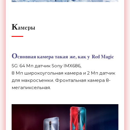
К
амеры
О
сновная камера такая
же, как у
Red Magic
5G: 64
Мп
датчик Sony IMX686,
8
Мп
широкоугольная камера и
2
Мп
датчик
для макросъемки. Фронтальная камера
8-
мегапиксельная
.