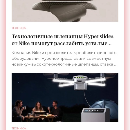
ТЕХНИКА
Технологичные шлепанцы Hyperslides
от Nike помогут расслабить усталые
ноги после тренировки - «Гаджеты»
Компания Nike и производитель реабилитационного
оборудования Hyperice представили совместную
новинку – высокотехнологичные шлепанцы, ставка в
которых сделана на сочетание тепла и вибрации.
ТЕХНИКА