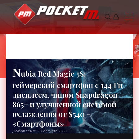
ГАЛИНА
6 минут чтения
775
N
ubia Red Magic 5S:
геймерский смартфон с 144 Гц
дисплеем, чипом Snapdragon
865+ и улучшенной системой
охлаждения от $540 -
«Смартфоны»
Добавлено: 20 августа 2021