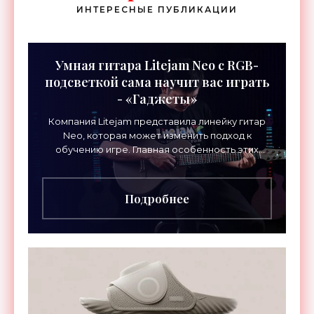
ИНТЕРЕСНЫЕ ПУБЛИКАЦИИ
Умная гитара Litejam Neo с RGB-
подсветкой сама научит вас играть
- «Гаджеты»
Компания Litejam представила линейку гитар
Neo, которая может изменить подход к
обучению игре. Главная особенность этих
инструментов – встроенная RGB-подсветка
грифа. Светодиоды
Подробнее