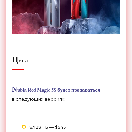
Ц
ена
N
ubia Red Magic 5S будет продаваться
в
следующих версиях:
8/128 ГБ
—
$543