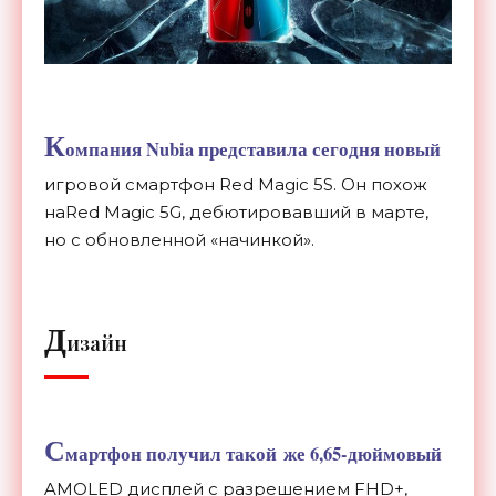
К
омпания Nubia представила сегодня новый
игровой смартфон Red Magic 5S. Он
похож
наRed Magic 5G, дебютировавший в
марте,
но
с
обновленной
«
начинкой
»
.
Д
изайн
С
мартфон получил такой
же 6,
65-дюймовый
AMOLED дисплей с
разрешением FHD+,