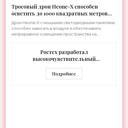
Тросовый дрон Heone-X способен
осветить до 1000 квадратных метров
земли - «Беспилотники»
Дрон Heone-X с мощными светодиодными панелями
способен зависать в воздухе и обеспечивать
непрерывное освещение пространства на
протяжении целых суток. В отличие от стационарных
источников света,
Ростех разработал
высокочувствительный
тепловизор «Сыч-3К» с
дальностью распознавания до 2 км
Подробнее
- «Гаджеты»