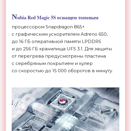
N
ubia Red Magic 5S оснащен топовым
процессором Snapdragon 865+
с
графическим ускорителем Adreno 650,
до
16 ГБ
оперативной памяти LPDDR5
и
до
256 ГБ
хранилища UFS 3.1. Для защиты
от
перегрева предусмотрены пластина
с
серебряным покрытием и
кулер
со
скоростью до
15
000 оборотов в
минуту.