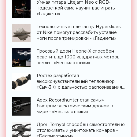
Умная гитара Litejam Neo с RGB-
подсветкой сама научит вас играть -
«Гаджеты»
Технологичные шлепанцы Hyperslides
от Nike помогут расслабить усталые
ноги после тренировки - «Гаджеты»
Тросовый дрон Heone-X способен
осветить до 1000 квадратных метров
земли - «Беспилотники»
Ростех разработал
высокочувствительный тепловизор
«Сыч-3К» с дальностью распознавания
до 2 км - «Гаджеты»
Apex Recordhunter стал самым
быстрым электрическим дроном в
мире - «Беспилотники»
Дрон Tornyol способен самостоятельно
отслеживать и уничтожать комаров -
«Беспилотники»