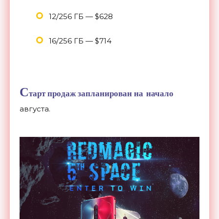
12/256 ГБ
—
$628
16/256 ГБ
—
$714
С
тарт продаж запланирован на
начало
августа.