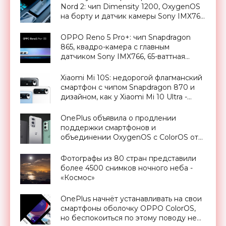
Nord 2: чип Dimensity 1200, OxygenOS
на борту и датчик камеры Sony IMX766,
как у OnePlus 9 Pro - «Смартфоны»
OPPO Reno 5 Pro+: чип Snapdragon
865, квадро-камера с главным
датчиком Sony IMX766, 65-ваттная
зарядка и ценник от $612 -
«Смартфоны»
Xiaomi Mi 10S: недорогой флагманский
смартфон с чипом Snapdragon 870 и
дизайном, как у Xiaomi Mi 10 Ultra -
«Смартфоны»
OnePlus объявила о продлении
поддержки смартфонов и
объединении OxygenOS с ColorOS от
OPPO - «Смартфоны»
Фотографы из 80 стран представили
более 4500 снимков ночного неба -
«Космос»
OnePlus начнёт устанавливать на свои
смартфоны оболочку OPPO ColorOS,
но беспокоиться по этому поводу не