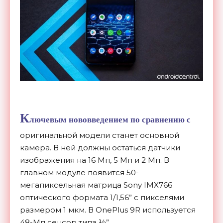
К
лючевым нововведением по сравнению с
оригинальной модели станет основной
камера. В ней должны остаться датчики
изображения на 16 Мп, 5 Мп и 2 Мп. В
главном модуле появится 50-
мегапиксельная матрица Sony IMX766
оптического формата 1/1,56” с пикселями
размером 1 мкм. В OnePlus 9R используется
48-Мп сенсор типа ½”.