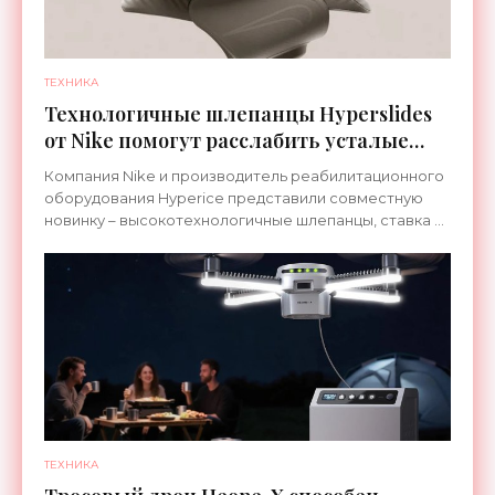
ТЕХНИКА
Технологичные шлепанцы Hyperslides
от Nike помогут расслабить усталые
ноги после тренировки - «Гаджеты»
Компания Nike и производитель реабилитационного
оборудования Hyperice представили совместную
новинку – высокотехнологичные шлепанцы, ставка в
которых сделана на сочетание тепла и вибрации.
ТЕХНИКА