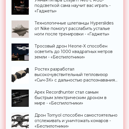
подсветкой сама научит вас играть -
«Гаджеты»
Технологичные шлепанцы Hyperslides
от Nike помогут расслабить усталые
ноги после тренировки - «Гаджеты»
Тросовый дрон Heone-X способен
осветить до 1000 квадратных метров
земли - «Беспилотники»
Ростех разработал
высокочувствительный тепловизор
«Сыч-3К» с дальностью распознавания
до 2 км - «Гаджеты»
Apex Recordhunter стал самым
быстрым электрическим дроном в
мире - «Беспилотники»
Дрон Tornyol способен самостоятельно
отслеживать и уничтожать комаров -
«Беспилотники»