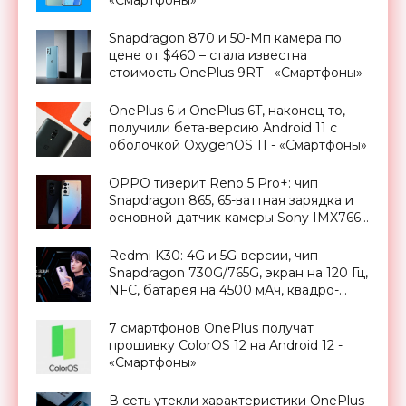
Snapdragon 870 и 50-Мп камера по
цене от $460 – стала известна
стоимость OnePlus 9RT - «Смартфоны»
OnePlus 6 и OnePlus 6T, наконец-то,
получили бета-версию Android 11 с
оболочкой OxygenOS 11 - «Смартфоны»
OPPO тизерит Reno 5 Pro+: чип
Snapdragon 865, 65-ваттная зарядка и
основной датчик камеры Sony IMX766
на 50 Мп - «Смартфоны»
Redmi K30: 4G и 5G-версии, чип
Snapdragon 730G/765G, экран на 120 Гц,
NFC, батарея на 4500 мАч, квадро-
камера на 64 Мп и ценник от $227 -
«Смартфоны»
7 смартфонов OnePlus получат
прошивку ColorOS 12 на Android 12 -
«Смартфоны»
В сеть утекли характеристики OnePlus