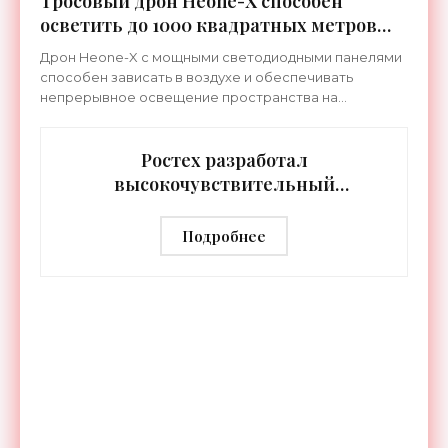
Тросовый дрон Heone-X способен
осветить до 1000 квадратных метров
земли - «Беспилотники»
Дрон Heone-X с мощными светодиодными панелями
способен зависать в воздухе и обеспечивать
непрерывное освещение пространства на
протяжении целых суток. В отличие от стационарных
источников света,
Ростех разработал
высокочувствительный
тепловизор «Сыч-3К» с
дальностью распознавания до 2 км
Подробнее
- «Гаджеты»