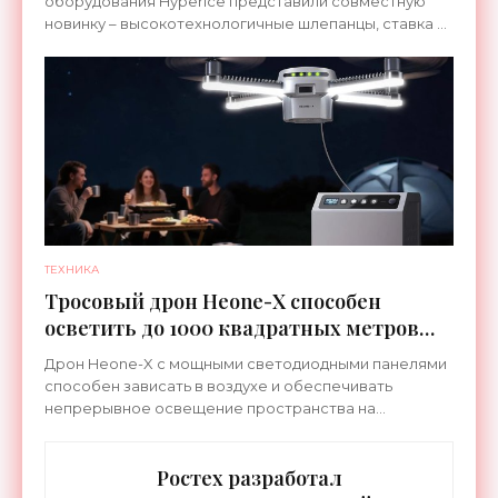
оборудования Hyperice представили совместную
новинку – высокотехнологичные шлепанцы, ставка в
которых сделана на сочетание тепла и вибрации.
ТЕХНИКА
Тросовый дрон Heone-X способен
осветить до 1000 квадратных метров
земли - «Беспилотники»
Дрон Heone-X с мощными светодиодными панелями
способен зависать в воздухе и обеспечивать
непрерывное освещение пространства на
протяжении целых суток. В отличие от стационарных
источников света,
Ростех разработал