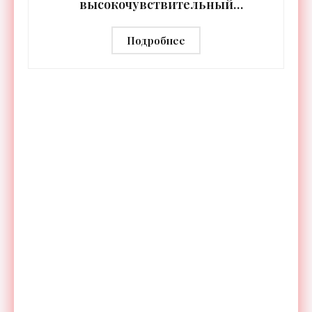
высокочувствительный
тепловизор «Сыч-3К» с
дальностью распознавания до 2 км
Подробнее
- «Гаджеты»