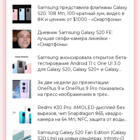
Samsung представила флагманы Galaxy
S20: 108 Мп, 100-кратный зум, видео в
8K и ценник от $1000 - «Смартфоны»
Дневник Samsung Galaxy S20 FE:
лучшая селфи-камера линейки -
«Смартфоны»
Samsung анонсировала открытое бета-
тестирование Android 11 с One UI 3.0
для Galaxy S20, Galaxy S20+ и Galaxy
S20 Ultra - «Смартфоны»
За две недели до презентации:
OnePlus 9 и OnePlus 9 Pro показались
на пресс-изображениях в трёх
расцветках - «Смартфоны»
Redmi K30 Pro: AMOLED-дисплей без
вырезов, чип Snapdragon 865, квадро-
камера на 64 Мп, NFC, защита от воды
IP57, батарея на 4700 мАч и ценник от
$423 - «Смартфоны»
Samsung Galaxy S20 Fan Edition (Galaxy
S20 Lite) на новых рендерах: Infinity-O