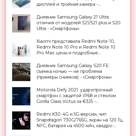
дисплей и тройная камера -
«Смартфоны»
Дневник Samsung Galaxy 21 Ultra:
отличия от моделей S21/S21 plus и S20
Ultra - «Смартфоны»
Xiaomi представила Redmi Note 10,
Redmi Note 10 Pro и Redmi Note 10
Pro Max: цены и подробные
характеристики новинок -
«Смартфоны»
Дневник Samsung Galaxy S20 FE:
съемка ночью — не проблема
(примеры снимков) - «Смартфоны»
Motorola Defy 2021: ударопрочный
смартфон с защитой IP68 и стеклом
Gorilla Glass Victus за €325 -
«Смартфоны»
Redmi K30: 4G и 5G-версии, чип
Snapdragon 730G/765G, экран на 120 Гц,
NFC, батарея на 4500 мАч, квадро-
камера на 64 Мп и ценник от $227 -