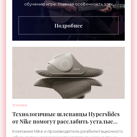
обучению игре. Главная особенность этих
инструментов – встроенная RGB-подсветка
грифа. Светодиоды
Подробнее
ТЕХНИКА
Технологичные шлепанцы Hyperslides
от Nike помогут расслабить усталые
ноги после тренировки - «Гаджеты»
Компания Nike и производитель реабилитационного