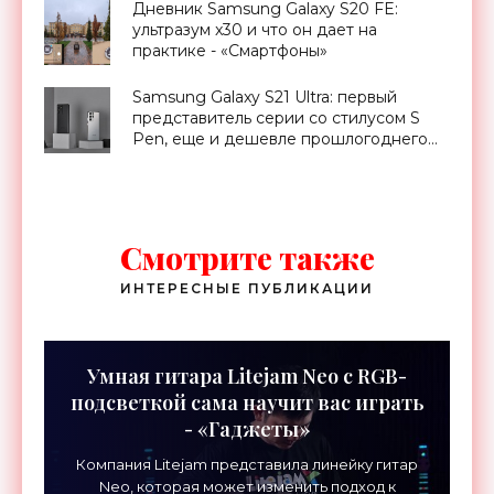
«Смартфоны»
Дневник Samsung Galaxy S20 FE:
ультразум x30 и что он дает на
практике - «Смартфоны»
Samsung Galaxy S21 Ultra: первый
представитель серии со стилусом S
Pen, еще и дешевле прошлогоднего
S20 Ultra - «Смартфоны»
Смотрите также
ИНТЕРЕСНЫЕ ПУБЛИКАЦИИ
Умная гитара Litejam Neo с RGB-
подсветкой сама научит вас играть
- «Гаджеты»
Компания Litejam представила линейку гитар
Neo, которая может изменить подход к