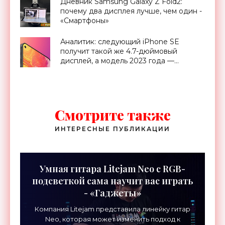
Дневник Samsung Galaxy Z Fold2:
почему два дисплея лучше, чем один -
«Смартфоны»
Аналитик: следующий iPhone SE
получит такой же 4.7-дюймовый
дисплей, а модель 2023 года —
увеличенный экран с отверстием -
«Смартфоны»
Смотрите также
ИНТЕРЕСНЫЕ ПУБЛИКАЦИИ
Умная гитара Litejam Neo с RGB-
подсветкой сама научит вас играть
- «Гаджеты»
Компания Litejam представила линейку гитар
Neo, которая может изменить подход к