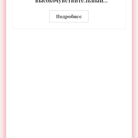
высокочувствительный
тепловизор «Сыч-3К» с
дальностью распознавания до 2 км
Подробнее
- «Гаджеты»