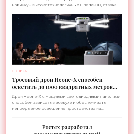
новинку – высокотехнологичные шлепанцы, ставка в
которых сделана на сочетание тепла и вибрации.
ТЕХНИКА
Тросовый дрон Heone-X способен
осветить до 1000 квадратных метров
земли - «Беспилотники»
Дрон Heone-X с мощными светодиодными панелями
способен зависать в воздухе и обеспечивать
непрерывное освещение пространства на
протяжении целых суток. В отличие от стационарных
источников света,
Ростех разработал