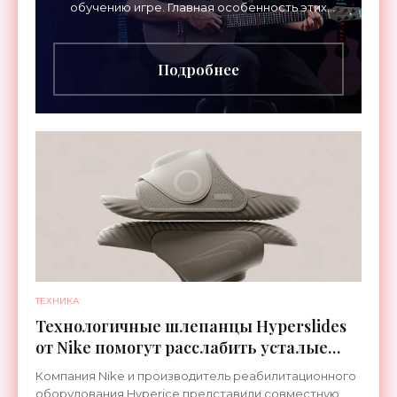
обучению игре. Главная особенность этих
инструментов – встроенная RGB-подсветка
грифа. Светодиоды
Подробнее
ТЕХНИКА
Технологичные шлепанцы Hyperslides
от Nike помогут расслабить усталые
ноги после тренировки - «Гаджеты»
Компания Nike и производитель реабилитационного
оборудования Hyperice представили совместную