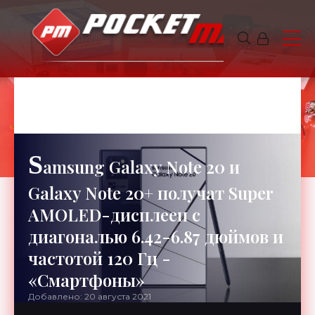
TIMMONS
6 минут чтения
642
S
amsung Galaxy Note 20 и
Galaxy Note 20+ получат Super
AMOLED-дисплееи с
диагональю 6.42-6.87 дюймов и
частотой 120 Гц -
«Смартфоны»
Добавлено: 20 августа 2021