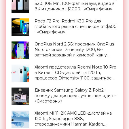
S20: 108 Мп, 100-кратный зум, видео в
8K и ценник от $1000 - «Смартфоны»
Poco F2 Pro: Redmi K30 Pro для
глобального рынка с ценником от $500
- «Смартфоны»
OnePlus Nord 2 5G: преемник OnePlus
Nord с чипом Dimensity 1200, 65-
ваттной зарядкой и камерой, как у
OnePlus 9 Pro, за €399 - «Смартфоны»
Xiaomi представила Redmi Note 10 Pro
в Китае: LCD-дисплей на 120 Гц,
процессор Dimensity 1100, защитное
стекло Gorilla Glass Victus, камера на 64
МП и ценник от $265 - «Смартфоны»
Дневник Samsung Galaxy Z Fold2:
почему два дисплея лучше, чем один -
«Смартфоны»
Xiaomi Mi 11: 2K AMOLED-дисплей на
120 Гц, Snapdragon 888,
стереодинамики Harman Kardon,