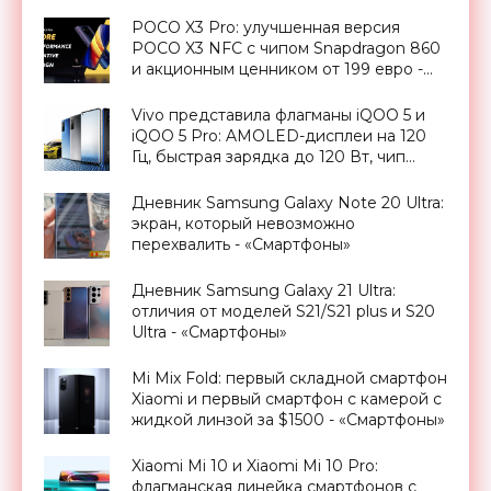
батарея на 4600 мАч с быстрой
зарядкой на 55 Вт и ценник от $612 -
POCO X3 Pro: улучшенная версия
«Смартфоны»
POCO X3 NFC с чипом Snapdragon 860
и акционным ценником от 199 евро -
«Смартфоны»
Vivo представила флагманы iQOO 5 и
iQOO 5 Pro: AMOLED-дисплеи на 120
Гц, быстрая зарядка до 120 Вт, чип
Snapdragon 865 и ценник от $576 -
«Смартфоны»
Дневник Samsung Galaxy Note 20 Ultra:
экран, который невозможно
перехвалить - «Смартфоны»
Дневник Samsung Galaxy 21 Ultra:
отличия от моделей S21/S21 plus и S20
Ultra - «Смартфоны»
Mi Mix Fold: первый складной смартфон
Xiaomi и первый смартфон с камерой с
жидкой линзой за $1500 - «Смартфоны»
Xiaomi Mi 10 и Xiaomi Mi 10 Pro:
флагманская линейка смартфонов с