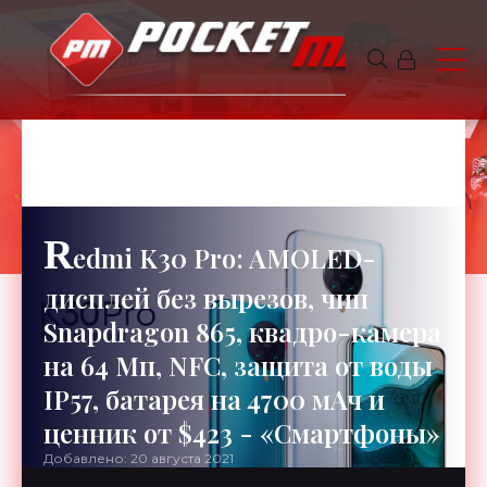
НИНА
6 минут чтения
741
R
edmi K30 Pro: AMOLED-
дисплей без вырезов, чип
Snapdragon 865, квадро-камера
на 64 Мп, NFC, защита от воды
IP57, батарея на 4700 мАч и
ценник от $423 - «Смартфоны»
Добавлено: 20 августа 2021