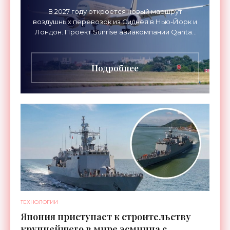
В 2027 году откроется новый маршрут
воздушных перевозок из Сиднея в Нью-Йорк и
Лондон. Проект Sunrise авиакомпании Qantas
Airways организует беспосадочные перелеты
длительностью до 24
Подробнее
ТЕХНОЛОГИИ
Япония приступает к строительству
крупнейшего в мире эсминца с