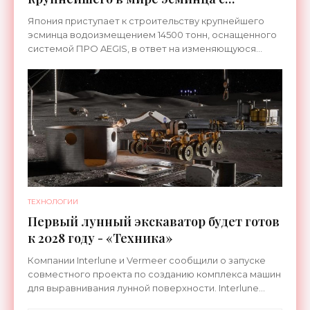
системой ПРО AEGIS - «Оружие»
Япония приступает к строительству крупнейшего
эсминца водоизмещением 14500 тонн, оснащенного
системой ПРО AEGIS, в ответ на изменяющуюся
ситуацию в Восточной Азии — в частности, на
ракетные
ТЕХНОЛОГИИ
Первый лунный экскаватор будет готов
к 2028 году - «Техника»
Компании Interlune и Vermeer сообщили о запуске
совместного проекта по созданию комплекса машин
для выравнивания лунной поверхности. Interlune
специализируется на робототехнике и космической