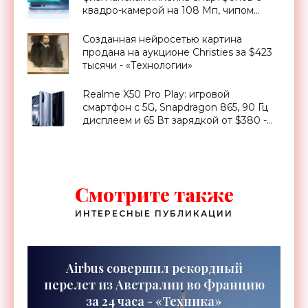
квадро-камерой на 108 Мп, чипом
Snapdragon 865, 5G, поддержкой Wi-Fi
6 и ценником от $572 - «Смартфоны»
Созданная нейросетью картина
продана на аукционе Christies за $423
тысячи - «Технологии»
Realme X50 Pro Play: игровой
смартфон с 5G, Snapdragon 865, 90 Гц
дисплеем и 65 Вт зарядкой от $380 -
«Смартфоны»
Смотрите также
ИНТЕРЕСНЫЕ ПУБЛИКАЦИИ
Airbus совершил рекордный
перелет из Австралии во Францию
за 24 часа - «Техника»