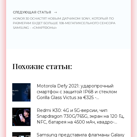
СЛЕДУЮЩАЯ СТАТЬЯ
HONOR 30 ОСНАСТЯТ НОВЫМ ДАТЧИКОМ SONY, КОТОРЫЙ ПО
РАЗМЕРАМ БУДЕТ БОЛЬШЕ 108-МЕГАПИКСЕЛЬНОГО СЕНСОРА
SAMSUNG - «СМАРТФОНЫ»
Похожие статьи:
Motorola Defy 2021: ударопрочный
смартфон с защитой IP68 и стеклом
Gorilla Glass Victus за €325 -
«Смартфоны»
Redmi K30: 4G и 5G-версии, чип
Snapdragon 730G/765G, экран на 120 Гц,
NFC, батарея на 4500 мАч, квадро-
камера на 64 Мп и ценник от $227 -
«Смартфоны»
Samsung представила флагманы Galaxy