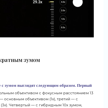
-кратным зумом
е с зумом выглядят следующим образом. Первый
ольным объективом с фокусным расстоянием 13
 — основным объективом (1х), третий — с
(3х). Четвертый — с гибридным 10х зумом,