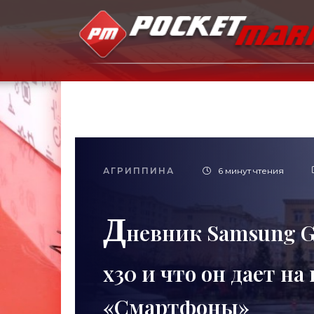
АГРИППИНА
6 минут чтения
Д
невник Samsung Ga
x30 и что он дает на
«Смартфоны»