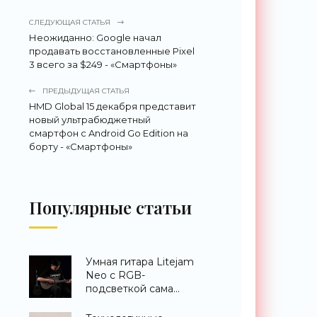
СЛЕДУЮЩАЯ СТАТЬЯ
Неожиданно: Google начал
продавать восстановленные Pixel
3 всего за $249 - «Смартфоны»
ПРЕДЫДУЩАЯ СТАТЬЯ
HMD Global 15 декабря представит
новый ультрабюджетный
смартфон с Android Go Edition на
борту - «Смартфоны»
Популярные статьи
Умная гитара Litejam
Neo с RGB-
подсветкой сама
научит вас играть -
«Гаджеты»