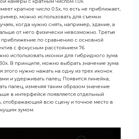
й камеры с кратным числом 1.0х.
ет кратное число 0.5х, то есть не приближает,
апример, можно использовать для съемки
чаях, когда нужно снять, например, здание, а
альше от него физически невозможно. Третья
е приближение по сравнению с основной
ектив с фокусным расстоянием 76
жно использовать иконки для гибридного зума
 и 30х. В принципе, можно выбрать значение зума
 этого нужно нажать на одну из трех иконок
ми и удерживать палец. Появится линейка,
ть палец, изменяя таким образом значение
альше в интерфейсе появляется отдельный
, отображающий всю сцену и точное место в
екущим зумом.