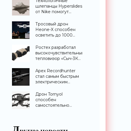
Технологичные
шлепанцы Hyperslides
от Nike помогут
расслабить усталые
ноги после
Тросовый дрон
тренировки -
Heone-X способен
«Гаджеты»
осветить до 1000
квадратных метров
земли -
Ростех разработал
«Беспилотники»
высокочувствительный
тепловизор «Сыч-3К»
с дальностью
распознавания до 2
Apex Recordhunter
км - «Гаджеты»
стал самым быстрым
электрическим
дроном в мире -
«Беспилотники»
Дрон Tornyol
способен
самостоятельно
отслеживать и
уничтожать комаров -
«Беспилотники»
Д
ругие новости