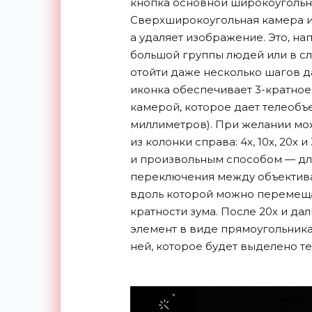
кнопка основной широкоугольно
Сверхширокоугольная камера име
а удаляет изображение. Это, н
большой группы людей или в слу
отойти даже несколько шагов д
иконка обеспечивает 3-кратно
камерой, которое дает телеобъ
миллиметров). При желании мо
из колонки справа: 4х, 10х, 20х
и произвольным способом — для
переключения между объектива
вдоль которой можно перемеща
кратности зума. После 20х и д
элемент в виде прямоугольника
ней, которое будет выделено т