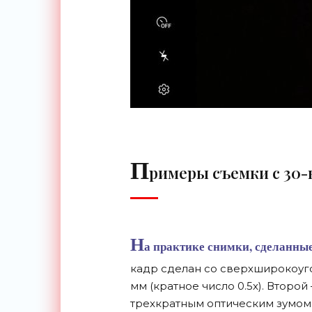
П
римеры съемки с 30
Н
а практике снимки, сделанны
кадр сделан со сверхширокоуг
мм (кратное число 0.5х). Второй
трехкратным оптическим зумом 