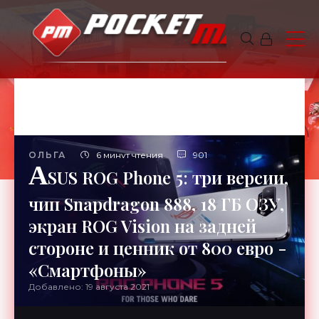
ОЛЬГА
6 минут чтения
901
A
SUS ROG Phone 5: три версии,
чип Snapdragon 888, 18 ГБ ОЗУ,
экран ROG Vision на задней
стороне и ценник от 800 евро -
«Смартфоны»
Добавлено: 19 августа 2021