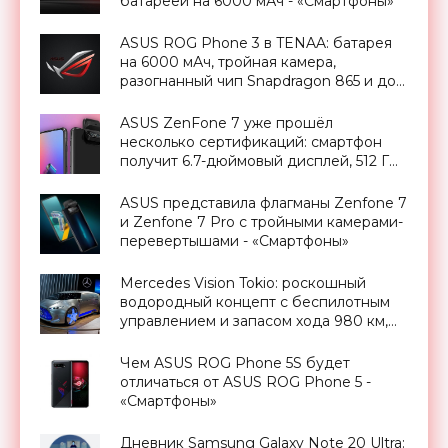
батареей на 6000 мАч - «Смартфоны»
ASUS ROG Phone 3 в TENAA: батарея
на 6000 мАч, тройная камера,
разогнанный чип Snapdragon 865 и до
16 ГБ оперативной памяти -
«Смартфоны»
ASUS ZenFone 7 уже прошёл
несколько сертификаций: смартфон
получит 6.7-дюймовый дисплей, 512 ГБ
ПЗУ, батарею на 5 000 мАч и 30-
ваттную зарядку - «Смартфоны»
ASUS представила флагманы Zenfone 7
и Zenfone 7 Pro с тройными камерами-
перевертышами - «Смартфоны»
Mercedes Vision Tokio: роскошный
водородный концепт с беспилотным
управлением и запасом хода 980 км,
Токийский автосалон 2015 -
«Транспорт»
Чем ASUS ROG Phone 5S будет
отличаться от ASUS ROG Phone 5 -
«Смартфоны»
Дневник Samsung Galaxy Note 20 Ultra: