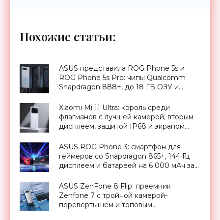
Похожие статьи:
ASUS представила ROG Phone 5s и
ROG Phone 5s Pro: чипы Qualcomm
Snapdragon 888+, до 18 ГБ ОЗУ и
рекордно низкая задержка экрана -
«Смартфоны»
Xiaomi Mi 11 Ultra: король среди
флагманов с лучшей камерой, вторым
дисплеем, защитой IP68 и экраном
Dolby Vision за $900 - «Смартфоны»
ASUS ROG Phone 3: смартфон для
геймеров со Snapdragon 865+, 144 Гц
дисплеем и батареей на 6 000 мАч за
€999 - «Смартфоны»
ASUS ZenFone 8 Flip: преемник
Zenfone 7 с тройной камерой-
перевертышем и топовым
процессором Snapdragon 888 за €800