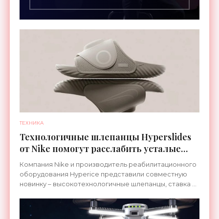
ТЕХНИКА
Технологичные шлепанцы Hyperslides
от Nike помогут расслабить усталые
ноги после тренировки - «Гаджеты»
Компания Nike и производитель реабилитационного
оборудования Hyperice представили совместную
новинку – высокотехнологичные шлепанцы, ставка в
которых сделана на сочетание тепла и вибрации.