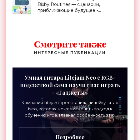
Bixby Routines — сценарии,
приближающие будущее -
«Смартфоны»
Смотрите также
ИНТЕРЕСНЫЕ ПУБЛИКАЦИИ
Умная гитара Litejam Neo с RGB-
подсветкой сама научит вас играть
- «Гаджеты»
Компания Litejam представила линейку гитар
Neo, которая может изменить подход к
обучению игре. Главная особенность этих
инструментов – встроенная RGB-подсветка
грифа. Светодиоды
Подробнее