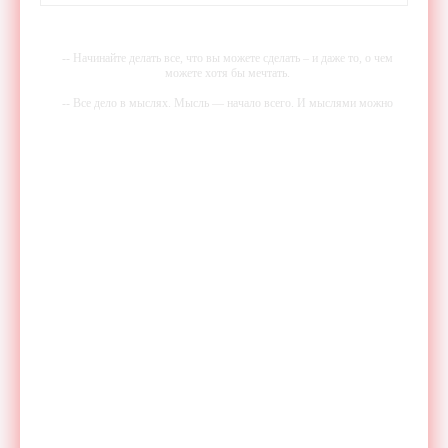
-- Начинайте делать все, что вы можете сделать – и даже то, о чем
можете хотя бы мечтать.
-- Все дело в мыслях. Мысль — начало всего. И мыслями можно
управлять. И поэтому главное дело совершенствования: работать над
мыслями.
-- Идите уверенно по направлению к мечте. Живите той жизнью,
которую вы сами себе придумали.
-- Самое большое богатство — это ум. Самая большая нищета —
глупость. Из всех страхов самый пугающий — самолюбование.
-- Лучшее, что можно сделать с хорошим советом, это пропустить его
мимо ушей. Он никогда не бывает полезен никому, кроме того, кто
его дал.
-- Люблю давать советы и очень не люблю, когда их дают мне.