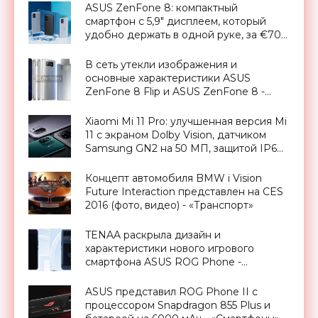
- «Смартфоны»
ASUS ZenFone 8: компактный
смартфон с 5,9" дисплеем, который
удобно держать в одной руке, за €700
- «Смартфоны»
В сеть утекли изображения и
основные характеристики ASUS
ZenFone 8 Flip и ASUS ZenFone 8 -
«Смартфоны»
Xiaomi Mi 11 Pro: улучшенная версия Mi
11 с экраном Dolby Vision, датчиком
Samsung GN2 на 50 МП, защитой IP68
и батареей на 5000 мАч за $761 -
«Смартфоны»
Концепт автомобиля BMW i Vision
Future Interaction представлен на CES
2016 (фото, видео) - «Транспорт»
TENAA раскрыла дизайн и
характеристики нового игрового
смартфона ASUS ROG Phone -
«Смартфоны»
ASUS представил ROG Phone II с
процессором Snapdragon 855 Plus и