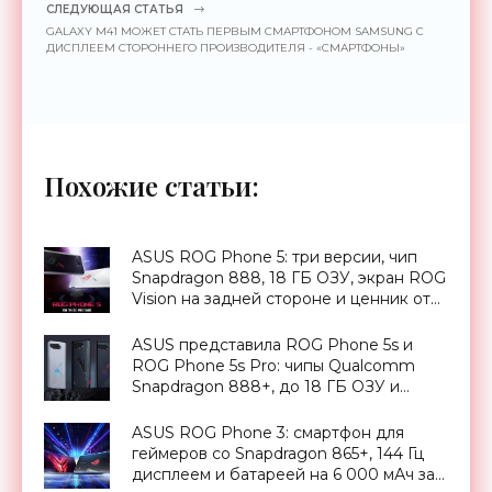
СЛЕДУЮЩАЯ СТАТЬЯ
GALAXY M41 МОЖЕТ СТАТЬ ПЕРВЫМ СМАРТФОНОМ SAMSUNG С
ДИСПЛЕЕМ СТОРОННЕГО ПРОИЗВОДИТЕЛЯ - «СМАРТФОНЫ»
Похожие статьи:
ASUS ROG Phone 5: три версии, чип
Snapdragon 888, 18 ГБ ОЗУ, экран ROG
Vision на задней стороне и ценник от
800 евро - «Смартфоны»
ASUS представила ROG Phone 5s и
ROG Phone 5s Pro: чипы Qualcomm
Snapdragon 888+, до 18 ГБ ОЗУ и
рекордно низкая задержка экрана -
«Смартфоны»
ASUS ROG Phone 3: смартфон для
геймеров со Snapdragon 865+, 144 Гц
дисплеем и батареей на 6 000 мАч за