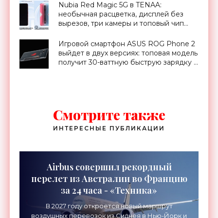
Nubia Red Magic 5G в TENAA:
необычная расцветка, дисплей без
вырезов, три камеры и топовый чип
Snapdragon 865 - «Смартфоны»
Игровой смартфон ASUS ROG Phone 2
выйдет в двух версиях: топовая модель
получит 30-ваттную быструю зарядку -
«Смартфоны»
Смотрите также
ИНТЕРЕСНЫЕ ПУБЛИКАЦИИ
Airbus совершил рекордный
перелет из Австралии во Францию
за 24 часа - «Техника»
В 2027 году откроется новый маршрут
воздушных перевозок из Сиднея в Нью-Йорк и