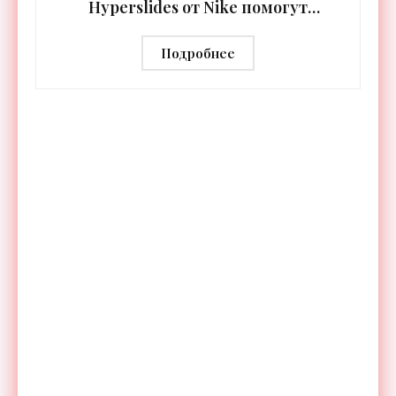
Hyperslides от Nike помогут
расслабить усталые ноги после
тренировки - «Гаджеты»
Подробнее