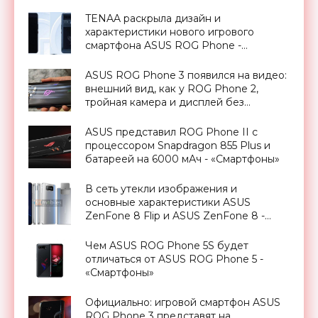
€999 - «Смартфоны»
TENAA раскрыла дизайн и
характеристики нового игрового
смартфона ASUS ROG Phone -
«Смартфоны»
ASUS ROG Phone 3 появился на видео:
внешний вид, как у ROG Phone 2,
тройная камера и дисплей без
отверстий - «Смартфоны»
ASUS представил ROG Phone II с
процессором Snapdragon 855 Plus и
батареей на 6000 мАч - «Смартфоны»
В сеть утекли изображения и
основные характеристики ASUS
ZenFone 8 Flip и ASUS ZenFone 8 -
«Смартфоны»
Чем ASUS ROG Phone 5S будет
отличаться от ASUS ROG Phone 5 -
«Смартфоны»
Официально: игровой смартфон ASUS
ROG Phone 3 представят на