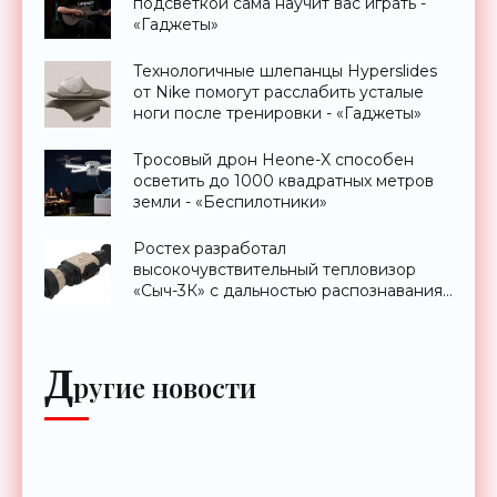
подсветкой сама научит вас играть -
«Гаджеты»
Технологичные шлепанцы Hyperslides
от Nike помогут расслабить усталые
ноги после тренировки - «Гаджеты»
Тросовый дрон Heone-X способен
осветить до 1000 квадратных метров
земли - «Беспилотники»
Ростех разработал
высокочувствительный тепловизор
«Сыч-3К» с дальностью распознавания
до 2 км - «Гаджеты»
Д
ругие новости