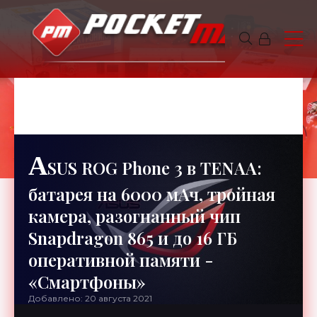
JAMES
6 минут чтения
745
A
SUS ROG Phone 3 в TENAA:
батарея на 6000 мАч, тройная
камера, разогнанный чип
Snapdragon 865 и до 16 ГБ
оперативной памяти -
«Смартфоны»
Добавлено: 20 августа 2021