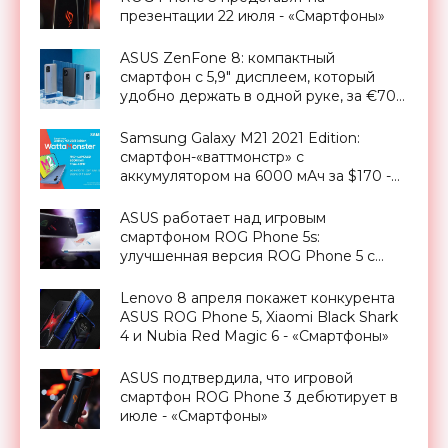
презентации 22 июля - «Смартфоны»
ASUS ZenFone 8: компактный
смартфон с 5,9" дисплеем, который
удобно держать в одной руке, за €700
- «Смартфоны»
Samsung Galaxy M21 2021 Edition:
смартфон-«ваттмонстр» с
аккумулятором на 6000 мАч за $170 -
«Смартфоны»
ASUS работает над игровым
смартфоном ROG Phone 5s:
улучшенная версия ROG Phone 5 с
чипом Snapdragon 888+ - «Смартфоны»
Lenovo 8 апреля покажет конкурента
ASUS ROG Phone 5, Xiaomi Black Shark
4 и Nubia Red Magic 6 - «Смартфоны»
ASUS подтвердила, что игровой
смартфон ROG Phone 3 дебютирует в
июле - «Смартфоны»