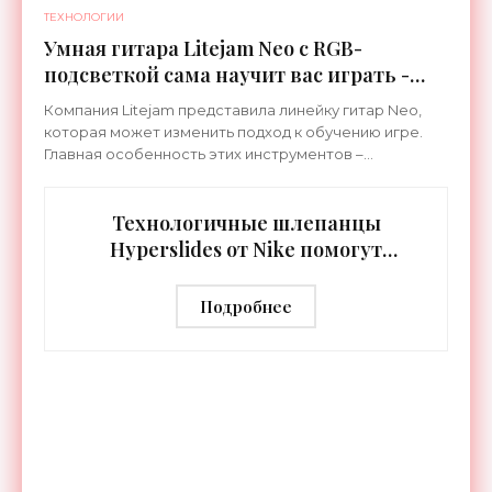
ТЕХНОЛОГИИ
Умная гитара Litejam Neo с RGB-
подсветкой сама научит вас играть -
«Гаджеты»
Компания Litejam представила линейку гитар Neo,
которая может изменить подход к обучению игре.
Главная особенность этих инструментов –
встроенная RGB-подсветка грифа. Светодиоды
синхронизируются с
Технологичные шлепанцы
Hyperslides от Nike помогут
расслабить усталые ноги после
тренировки - «Гаджеты»
Подробнее