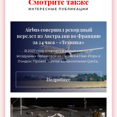
Смотрите также
ИНТЕРЕСНЫЕ ПУБЛИКАЦИИ
Airbus совершил рекордный
перелет из Австралии во Францию
за 24 часа - «Техника»
В 2027 году откроется новый маршрут
воздушных перевозок из Сиднея в Нью-Йорк и
Лондон. Проект Sunrise авиакомпании Qantas
Airways организует беспосадочные перелеты
длительностью до 24
Подробнее