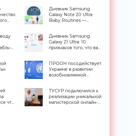
а
Дневник Samsung
чество
Galaxy Note 20 Ultra:
ого
Bixby Routines —
 -
сценарии,
приближающие
 воду
Дневник Samsung
будущее - «Смартфоны»
Galaxy 21 Ultra: 10
абль-
признаков того, что вам
мных
нужен этот смартфон -
«Смартфоны»
ной
ПРООН посодействует
ты»
Украине в развитии
возобновляемой
энергетики - «Новости
Электроники»
ceX
ТУСУР подключился к
ла
реализации уникальной
все что
магистерской онлайн-
ссии -
программы с участием
ия
компании Promobot -
с»
«Новости Электроники»