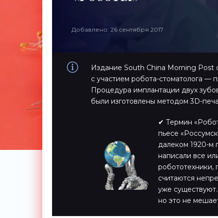
Добавлено: 26 сентября 2017
Издание South China Morning Post
с участием робота-стоматолога — 
Процедура имплантации двух зубов
были изготовлены методом 3D-печа
✔ Термин «Робот
пьесе «Россумск
далеком 1920-м 
написали все или
робототехники,
считаются непре
уже существуют.
но это не мешае