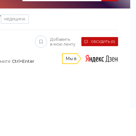
,
МЕДИЦИНА
Добавить
ОБСУДИТЬ (0)
в мою ленту
Мы в
жмите
Ctrl+Enter