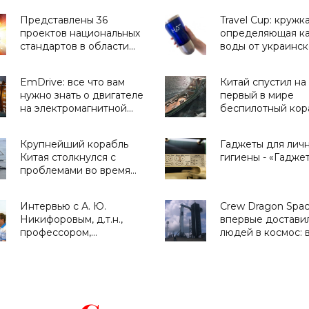
Представлены 36
Travel Cup: кружк
проектов национальных
определяющая ка
стандартов в области
воды от украинск
ИИ - «Смартфоны»
стартапа H2OMetr
«Для дома»
EmDrive: все что вам
Китай спустил на
нужно знать о двигателе
первый в мире
на электромагнитной
беспилотный кор
тяге - «Космос»
носитель автоно
дронов -
Крупнейший корабль
Гаджеты для лич
«Беспилотники»
Китая столкнулся с
гигиены - «Гадже
проблемами во время
испытаний - «Техника»
Интервью с А. Ю.
Crew Dragon Spa
Никифоровым, д.т.н.,
впервые достави
профессором,
людей в космос: 
заместителем
нужно знать о ми
директора Центра
прямая трансляц
экстремальной
запуска - «Космо
прикладной
электроники НИЯУ