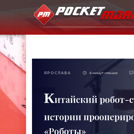
ЯРОСЛАВА
6 минут чтения
К
итайский робот-с
истории проопериро
«Роботы»