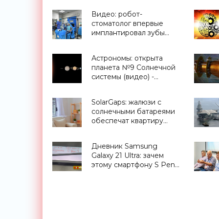
Видео: робот-
стоматолог впервые
имплантировал зубы
человеку - «Технологии»
Астрономы: открыта
планета №9 Солнечной
системы (видео) -
«Космос»
SolarGaps: жалюзи с
солнечными батареями
обеспечат квартиру
бесплатной
электроэнергией -
Дневник Samsung
«Новости Электроники»
Galaxy 21 Ultra: зачем
этому смартфону S Pen
и что он умеет -
«Смартфоны»