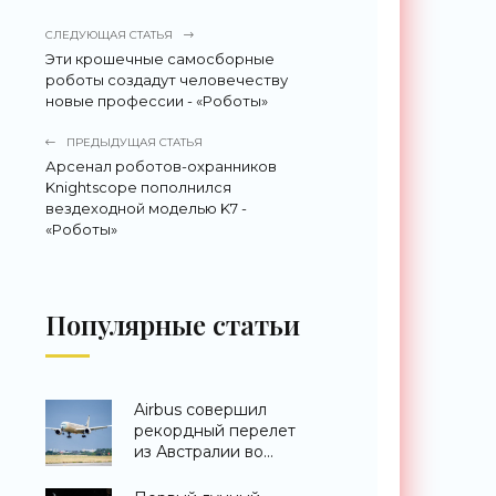
СЛЕДУЮЩАЯ СТАТЬЯ
Эти крошечные самосборные
роботы создадут человечеству
новые профессии - «Роботы»
ПРЕДЫДУЩАЯ СТАТЬЯ
Арсенал роботов-охранников
Knightscope пополнился
вездеходной моделью K7 -
«Роботы»
Популярные статьи
Airbus совершил
рекордный перелет
из Австралии во
Францию за 24 часа -
«Техника»