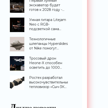
Первый лунный
экскаватор будет
готов к 2028 году -
«Техника»
Умная гитара Litejam
Neo с RGB-
подсветкой сама
научит вас играть -
«Гаджеты»
Технологичные
шлепанцы Hyperslides
от Nike помогут
расслабить усталые
ноги после
Тросовый дрон
тренировки -
Heone-X способен
«Гаджеты»
осветить до 1000
квадратных метров
земли -
Ростех разработал
«Беспилотники»
высокочувствительный
тепловизор «Сыч-3К»
с дальностью
распознавания до 2
км - «Гаджеты»
Д
ругие новости