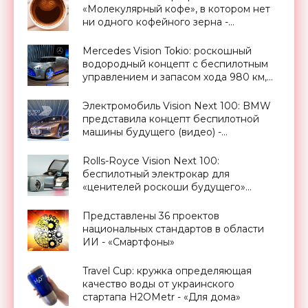
«Молекулярный кофе», в котором нет
ни одного кофейного зерна -
«Технологии»
Mercedes Vision Tokio: роскошный
водородный концепт с беспилотным
управлением и запасом хода 980 км,
Токийский автосалон 2015 -
«Транспорт»
Электромобиль Vision Next 100: BMW
представила концепт беспилотной
машины будущего (видео) -
«Транспорт»
Rolls-Royce Vision Next 100:
беспилотный электрокар для
«ценителей роскоши будущего»
(видео) - «Транспорт»
Представлены 36 проектов
национальных стандартов в области
ИИ - «Смартфоны»
Travel Cup: кружка определяющая
качество воды от украинского
стартапа H2OMetr - «Для дома»