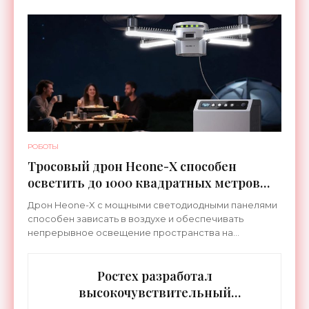
которых сделана на сочетание тепла и вибрации.
РОБОТЫ
Тросовый дрон Heone-X способен
осветить до 1000 квадратных метров
земли - «Беспилотники»
Дрон Heone-X с мощными светодиодными панелями
способен зависать в воздухе и обеспечивать
непрерывное освещение пространства на
протяжении целых суток. В отличие от стационарных
источников света,
Ростех разработал
высокочувствительный