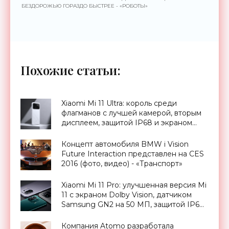
БЕЗДОРОЖЬЮ ГОРАЗДО БЫСТРЕЕ - «РОБОТЫ»
Похожие статьи:
Xiaomi Mi 11 Ultra: король среди
флагманов с лучшей камерой, вторым
дисплеем, защитой IP68 и экраном
Dolby Vision за $900 - «Смартфоны»
Концепт автомобиля BMW i Vision
Future Interaction представлен на CES
2016 (фото, видео) - «Транспорт»
Xiaomi Mi 11 Pro: улучшенная версия Mi
11 с экраном Dolby Vision, датчиком
Samsung GN2 на 50 МП, защитой IP68
и батареей на 5000 мАч за $761 -
«Смартфоны»
Компания Atomo разработала