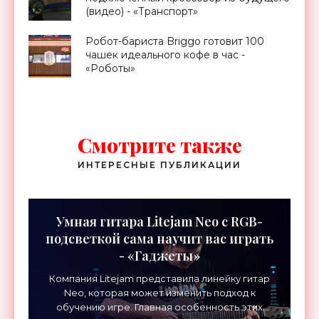
(видео) - «Транспорт»
Робот-бариста Briggo готовит 100
чашек идеального кофе в час -
«Роботы»
Смотрите также
ИНТЕРЕСНЫЕ ПУБЛИКАЦИИ
Умная гитара Litejam Neo с RGB-
подсветкой сама научит вас играть
- «Гаджеты»
Компания Litejam представила линейку гитар
Neo, которая может изменить подход к
обучению игре. Главная особенность этих