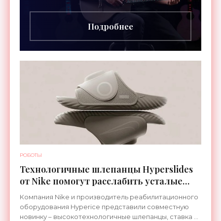
инструментов – встроенная RGB-подсветка
грифа. Светодиоды
Подробнее
РОБОТЫ
Технологичные шлепанцы Hyperslides
от Nike помогут расслабить усталые
ноги после тренировки - «Гаджеты»
Компания Nike и производитель реабилитационного
оборудования Hyperice представили совместную
новинку – высокотехнологичные шлепанцы, ставка в