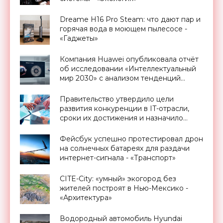
Dreame H16 Pro Steam: что дают пар и
горячая вода в моющем пылесосе -
«Гаджеты»
Компания Huawei опубликовала отчёт
об исследовании «Интеллектуальный
мир 2030» с анализом тенденций
следующего десятилетия -
«Смартфоны»
Правительство утвердило цели
развития конкуренции в IT-отрасли,
сроки их достижения и назначило
ответственных - «Смартфоны»
Фейсбук успешно протестировал дрон
на солнечных батареях для раздачи
интернет-сигнала - «Транспорт»
CITE-City: «умный» экогород без
жителей построят в Нью-Мексико -
«Архитектура»
Водородный автомобиль Hyundai