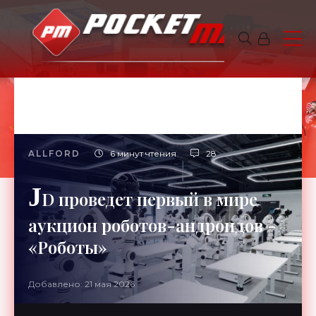
ALLFORD
6 минут чтения
28
J
D проведет первый в мире
аукцион роботов-андроидов -
«Роботы»
Добавлено: 21 мая 2026