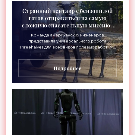
Странный кентавр с бензопилой
готов отправиться на самую
сложную спасательную миссию -
«Роботы»
Команда американских инженеров
представила универсального робота
Threehalves для всех видов полевых работ. А в
первую очередь – для спасательных миссий с
прицелом на работу в зонах
Подробнее