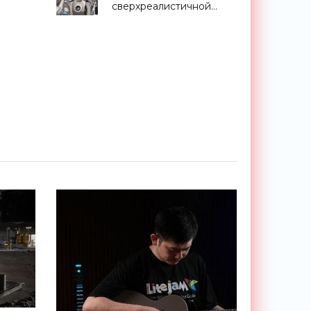
сверхреалистичной
мимикой - «Роботы»
го
будет
е 3
тфоны»