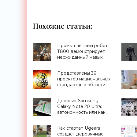
Похожие статьи:
Промышленный робот
Т800 демонстрирует
неожиданный навык
владения кунг фу -
«Роботы»
Представлены 36
проектов национальных
стандартов в области
ИИ - «Смартфоны»
Дневник Samsung
Galaxy Note 20 Ultra:
автономность или как
долго «живет» этот
смартфон -
Как стартап Ugears
«Смартфоны»
создает деревянные