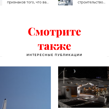
признаков того, что вам
строительство
нужен этот смартфон -
полностью
«Смартфоны»
роботизированно
завода, который 
производить по
смартфону кажды
Смотрите
секунды - «Смар
также
ИНТЕРЕСНЫЕ ПУБЛИКАЦИИ