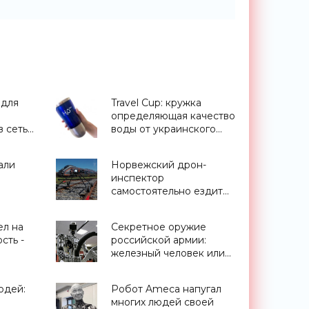
 для
Travel Cup: кружка
определяющая качество
 сеть
воды от украинского
issan,
стартапа H2OMetr -
«Для дома»
али
Норвежский дрон-
инспектор
самостоятельно ездит
в
по железной дороге и
щества
улетает от встречных
ел на
Секретное оружие
поездов -
сть -
российской армии:
«Беспилотники»
железный человек или
«Иван-терминатор» -
«Роботы»
юдей:
Робот Ameca напугал
многих людей своей