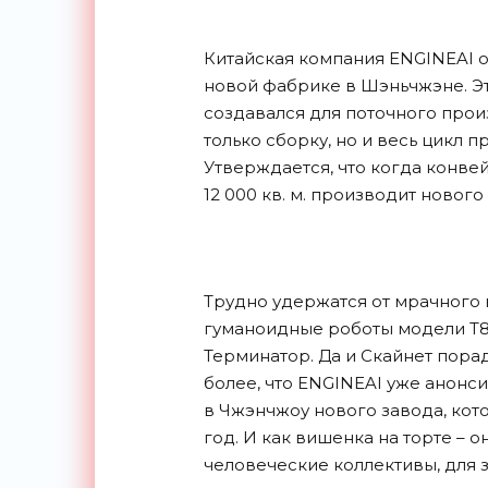
Китайская компания ENGINEAI о
новой фабрике в Шэньчжэне. Э
создавался для поточного прои
только сборку, но и весь цикл 
Утверждается, что когда конве
12 000 кв. м. производит нового
Трудно удержатся от мрачного 
гуманоидные роботы модели T8
Терминатор. Да и Скайнет пора
более, что ENGINEAI уже анонс
в Чжэнчжоу нового завода, кот
год. И как вишенка на торте – 
человеческие коллективы, для 