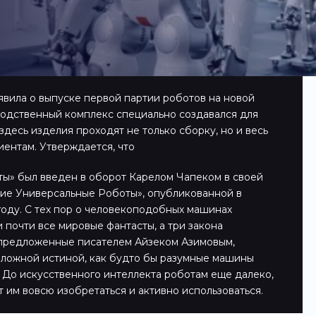
вила о выпуске первой партии роботов на новой
одственный комплекс специально создавался для
здесь изделия проходят не только сборку, но и весь
иентам. Утверждается, что
ы» был введен в оборот Карелом Чапеком в своей
ие Универсальные Роботы», опубликованной в
году. С тех пор о человекоподобных машинах
 почти все мировые фантасты, а три закона
 предложенные писателем Айзеком Азимовым,
ложной истиной, как будто бы разумные машины
 До искусственного интеллекта роботам еще далеко,
т им вовсю изобретаться и активно использоваться.