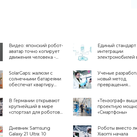
Видео: японский робот-
Единый стандарт
аватар точно копирует
интеграции
движения человека -
электромобилей в
«Технологии»
будут создавать N
Mitsubishi и PSA -
SolarGaps: жалюзи с
Ученые разработ
«Технологии»
солнечными батареями
новый метод
обеспечат квартиру
превращения
бесплатной
углекислого газа 
электроэнергией -
органические ве
В Германии открывают
«Тензограф» выш
«Новости Электроники»
- «Технологии»
крупнейший в мире
проектную мощно
«спортзал для роботов»
«Смартфоны»
- «Роботы»
Дневник Samsung
Роботы вместо л
Galaxy 21 Ultra: 10
Xiaomi начала