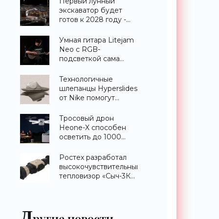
Первый лунный
экскаватор будет
готов к 2028 году -
«Техника»
Умная гитара Litejam
Neo с RGB-
подсветкой сама
научит вас играть -
«Гаджеты»
Технологичные
шлепанцы Hyperslides
от Nike помогут
расслабить усталые
ноги после
Тросовый дрон
тренировки -
Heone-X способен
«Гаджеты»
осветить до 1000
квадратных метров
земли -
Ростех разработал
«Беспилотники»
высокочувствительный
тепловизор «Сыч-3К»
с дальностью
распознавания до 2
км - «Гаджеты»
Д
ругие новости