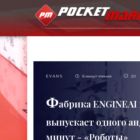
EVANS
6 минут чтения
20
Ф
абрика ENGINEAI
выпускает одного а
минут - «Роботы»