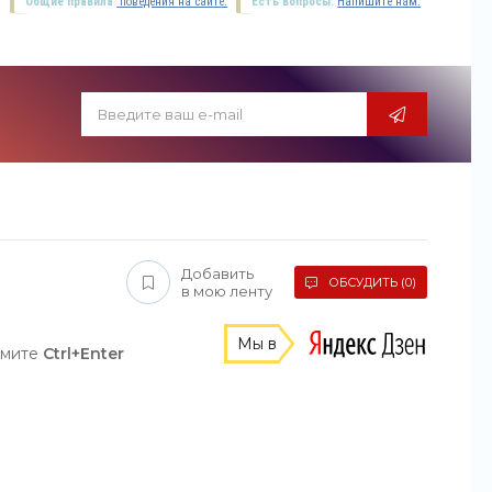
Общие правила
поведения на сайте.
Есть вопросы.
Напишите нам.
Добавить
ОБСУДИТЬ (0)
в мою ленту
Мы в
жмите
Ctrl+Enter