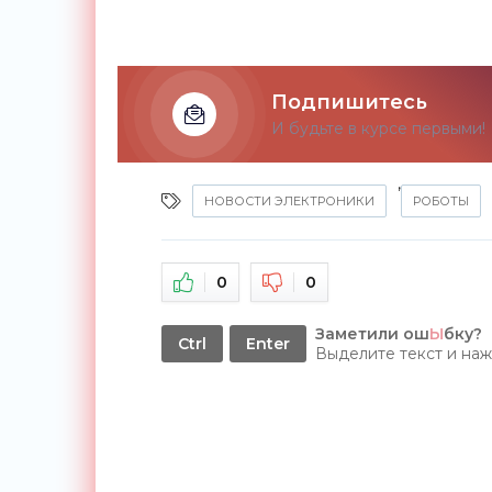
Подпишитесь
И будьте в курсе первыми!
,
НОВОСТИ ЭЛЕКТРОНИКИ
РОБОТЫ
0
0
Заметили ош
Ы
бку?
Ctrl
Enter
Выделите текст и на