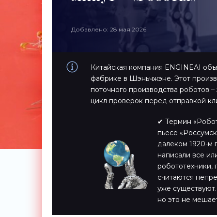
Добавлено: 28 мая 2026
Китайская компания ENGINEAI объя
фабрике в Шэньчжэне. Этот произв
поточного производства роботов – 
цикл проверок перед отправкой кл
✔ Термин «Робот
пьесе «Россумск
далеком 1920-м 
написали все или
робототехники,
считаются непре
уже существуют.
но это не мешае