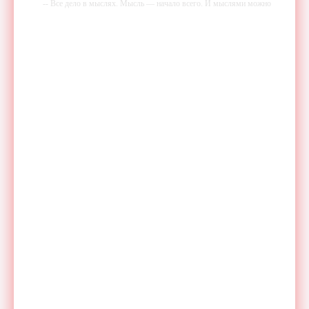
-- Все дело в мыслях. Мысль — начало всего. И мыслями можно
управлять. И поэтому главное дело совершенствования: работать над
мыслями.
-- Идите уверенно по направлению к мечте. Живите той жизнью,
которую вы сами себе придумали.
-- Самое большое богатство — это ум. Самая большая нищета —
глупость. Из всех страхов самый пугающий — самолюбование.
-- Лучшее, что можно сделать с хорошим советом, это пропустить его
мимо ушей. Он никогда не бывает полезен никому, кроме того, кто
его дал.
-- Люблю давать советы и очень не люблю, когда их дают мне.