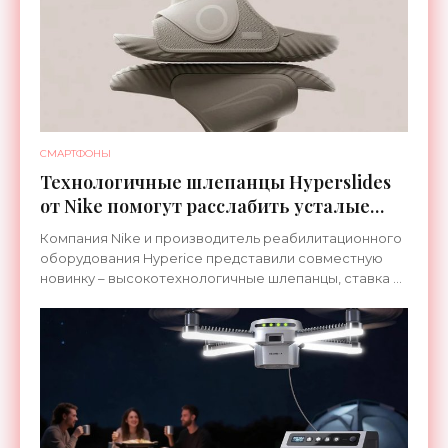
СМАРТФОНЫ
Технологичные шлепанцы Hyperslides
от Nike помогут расслабить усталые
ноги после тренировки - «Гаджеты»
Компания Nike и производитель реабилитационного
оборудования Hyperice представили совместную
новинку – высокотехнологичные шлепанцы, ставка в
которых сделана на сочетание тепла и вибрации.