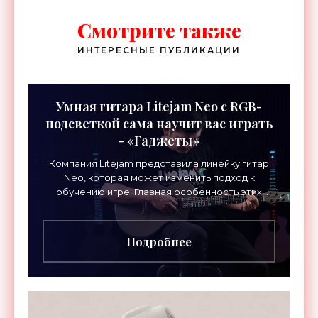
Смотрите также
ИНТЕРЕСНЫЕ ПУБЛИКАЦИИ
Умная гитара Litejam Neo с RGB-
подсветкой сама научит вас играть
- «Гаджеты»
Компания Litejam представила линейку гитар
Neo, которая может изменить подход к
обучению игре. Главная особенность этих
инструментов – встроенная RGB-подсветка
грифа. Светодиоды
Подробнее