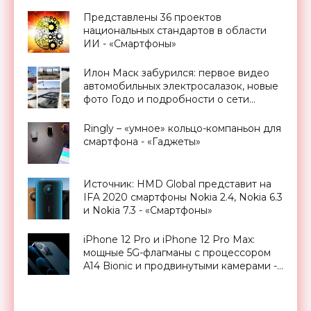
Представлены 36 проектов
национальных стандартов в области
ИИ - «Смартфоны»
Илон Маск забурился: первое видео
автомобильных электросалазок, новые
фото Годо и подробности о сети
тоннелей под Лос-Анджелесом -
«Технологии»
Ringly – «умное» кольцо-компаньон для
смартфона - «Гаджеты»
Источник: HMD Global представит на
IFA 2020 смартфоны Nokia 2.4, Nokia 6.3
и Nokia 7.3 - «Смартфоны»
iPhone 12 Pro и iPhone 12 Pro Max:
мощные 5G-флагманы с процессором
A14 Bionic и продвинутыми камерами -
«Смартфоны»