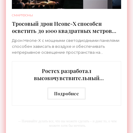
СМАРТФОНЫ
Тросовый дрон Heone-X способен
осветить до 1000 квадратных метров
земли - «Беспилотники»
Дрон Heone-X с мощными светодиодными панелями
способен зависать в воздухе и обеспечивать
непрерывное освещение пространства на
протяжении целых суток. В отличие от стационарных
источников света,
Ростех разработал
высокочувствительный
тепловизор «Сыч-3К» с
дальностью распознавания до 2 км
Подробнее
- «Гаджеты»
-- Начинайте делать все, что вы можете сделать – и даже то, о чем
можете хотя бы мечтать.