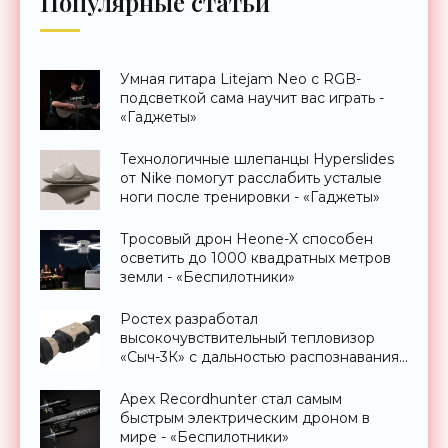
Популярные статьи
Умная гитара Litejam Neo с RGB-
подсветкой сама научит вас играть -
«Гаджеты»
Технологичные шлепанцы Hyperslides
от Nike помогут расслабить усталые
ноги после тренировки - «Гаджеты»
Тросовый дрон Heone-X способен
осветить до 1000 квадратных метров
земли - «Беспилотники»
Ростех разработал
высокочувствительный тепловизор
«Сыч-3К» с дальностью распознавания
до 2 км - «Гаджеты»
Apex Recordhunter стал самым
быстрым электрическим дроном в
мире - «Беспилотники»