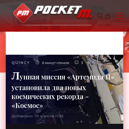
QUINCY
6 минут чтения
3
Л
унная миссия «Артемида II»
установила два новых
космических рекорда -
«Космос»
Добавлено: 09 апреля 2026