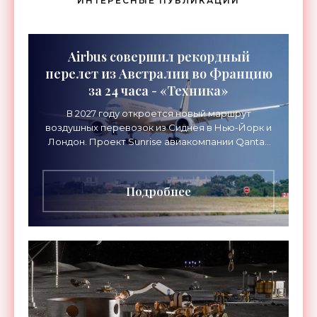
ИНТЕРЕСНЫЕ ПУБЛИКАЦИИ
Airbus совершил рекордный
перелет из Австралии во Францию
за 24 часа - «Техника»
В 2027 году откроется новый маршрут
воздушных перевозок из Сиднея в Нью-Йорк и
Лондон. Проект Sunrise авиакомпании Qantas
Airways организует беспосадочные перелеты
длительностью до 24
Подробнее