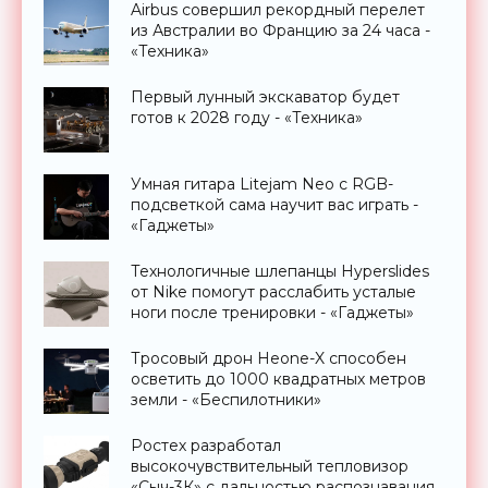
Airbus совершил рекордный перелет
из Австралии во Францию за 24 часа -
«Техника»
Первый лунный экскаватор будет
готов к 2028 году - «Техника»
Умная гитара Litejam Neo с RGB-
подсветкой сама научит вас играть -
«Гаджеты»
Технологичные шлепанцы Hyperslides
от Nike помогут расслабить усталые
ноги после тренировки - «Гаджеты»
Тросовый дрон Heone-X способен
осветить до 1000 квадратных метров
земли - «Беспилотники»
Ростех разработал
высокочувствительный тепловизор
«Сыч-3К» с дальностью распознавания