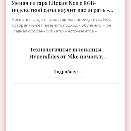
Умная гитара Litejam Neo с RGB-
подсветкой сама научит вас играть -
«Гаджеты»
Компания Litejam представила линейку гитар Neo,
которая может изменить подход к обучению игре.
Главная особенность этих инструментов –
встроенная RGB-подсветка грифа. Светодиоды
синхронизируются с
Технологичные шлепанцы
Hyperslides от Nike помогут
расслабить усталые ноги после
тренировки - «Гаджеты»
Подробнее