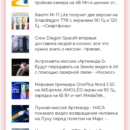
тройная камера на 48 Мп и ценник от
$171 - «Смартфоны»
Xiaomi Mi 11 Lite получит две версии на
Snapdragon 778 с экранами 90 Гц и 120
Гц - «Смартфоны»
Crew Dragon SpaceX впервые
доставила людей в космос: все что
нужно знать о миссии - прямая
трансляция запуска - «Космос»
Астронавты миссии «Артемида-2»
будут передавать на Землю видео в 4К
с помощью лазерной связи - «Космос»
Мировая премьера OnePlus Nord 2 5G
на AliExpress: AMOLED-экран на 90 Гц,
зарядка на 65 Вт и чип MediaTek
Dimensity 1200 за $406 - «Смартфоны»
Лунная миссия Артемида - НАСА
показало видео возвращения человека
на Луну перед полетом на Марс -
«Космос»