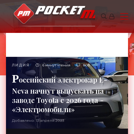
ЛИДИЯ
6 минут чтения
608
Р
оссийский электрокар E-
Neva начнут выпускать на
заводе Toyota с 2026 года -
«Электромобили»
Добавлено: 13 апреля 2023