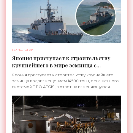
ТЕХНОЛОГИИ
Япония приступает к строительству
крупнейшего в мире эсминца с
системой ПРО AEGIS - «Оружие»
Япония приступает к строительству крупнейшего
эсминца водоизмещением 14500 тонн, оснащенного
системой ПРО AEGIS, в ответ на изменяющуюся
ситуацию в Восточной Азии — в частности, на
ракетные