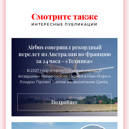
Смотрите также
ИНТЕРЕСНЫЕ ПУБЛИКАЦИИ
Airbus совершил рекордный
перелет из Австралии во Францию
за 24 часа - «Техника»
В 2027 году откроется новый маршрут
воздушных перевозок из Сиднея в Нью-Йорк и
Лондон. Проект Sunrise авиакомпании Qantas
Airways организует беспосадочные перелеты
длительностью до 24
Подробнее