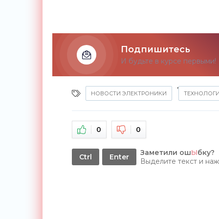
Подпишитесь
И будьте в курсе первыми!
,
НОВОСТИ ЭЛЕКТРОНИКИ
ТЕХНОЛОГ
0
0
Заметили ош
Ы
бку?
Ctrl
Enter
Выделите текст и на