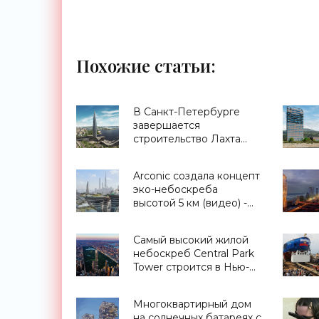
Похожие статьи:
В Санкт-Петербурге
завершается
строительство Лахта
Центра, самого
высокого здания Европы
Arconic создала концепт
- «Технологии»
эко-небоскреба
высотой 5 км (видео) -
«Архитектура»
Самый высокий жилой
небоскреб Central Park
Tower строится в Нью-
Йорке - «Архитектура»
Многоквартирный дом
на солнечных батареях с