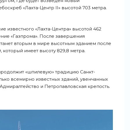
ургом, где будет возведен новый
боскреб «Лахта-Центр II» высотой 703 метра.
ие известного «Лахта-Центра» высотой 462
ение «Газпрома». После завершения
 станет вторым в мире высотным зданием после
 который имеет высоту 829,8 метра.
родолжит «шпилевую» традицию Санкт-
олько всемирно известных зданий, увенчанных
е Адмиралтейство и Петропавловская крепость.