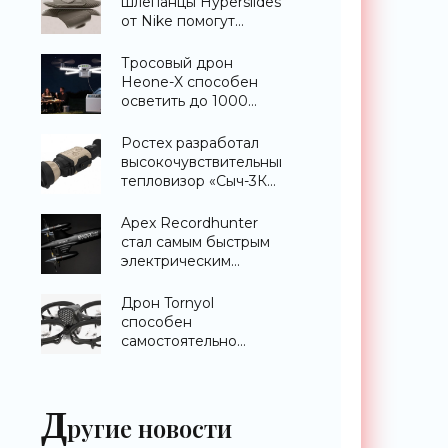
шлепанцы Hyperslides
от Nike помогут
расслабить усталые
ноги после
Тросовый дрон
тренировки -
Heone-X способен
«Гаджеты»
осветить до 1000
квадратных метров
земли -
Ростех разработал
«Беспилотники»
высокочувствительный
тепловизор «Сыч-3К»
с дальностью
распознавания до 2
Apex Recordhunter
км - «Гаджеты»
стал самым быстрым
электрическим
дроном в мире -
«Беспилотники»
Дрон Tornyol
способен
самостоятельно
отслеживать и
уничтожать комаров -
«Беспилотники»
Д
ругие новости