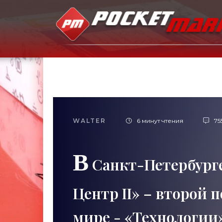
WALTER
6 минут чтения
75
В
Санкт-Петербурге
Центр II» – второй 
мире - «Технологии