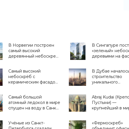
В Норвегии построен
В Сингапуре пос
самый высокий
«зеленый» небос
деревянный небоскреб
деревьями на фас
в мире - «Технологии»
«Архитектура»
Самый высокий
В Дубае началос
небоскрёб с
строительство
керамическим фасадом
уникального
на солнечной энергии
небоскреба с
построят в Дубае
керамическим ф
Самый большой
Abraj Kudai (Креп
(видео) - «Архитектура»
- «Технологии»
атомный ледокол в мире
Пустыни) —
спущен на воду в Санкт-
крупнейший в ми
Петербурге - «Техника»
отель построят в
в 2017 - «Архитек
Учёные из Санкт-
«Фермоскреб»
Петербурга создали
объединит офис