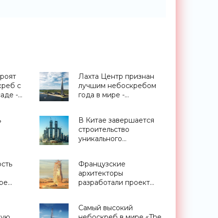
троят
Лахта Центр признан
креб с
лучшим небоскребом
аде -
года в мире -
«Технологии»
ь
В Китае завершается
строительство
уникального
горизонтального
асадом
небоскреба -
ость
Французские
«Технологии»
архитекторы
ре
разработали проект
 Мекке
города-башни для
тура»
пустыни Сахара -
Самый высокий
«Технологии»
ную
небоскреб в мире «The