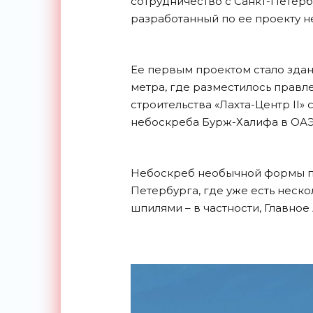
сотрудничество с Санкт-Петерб
разработанный по ее проекту не
Ее первым проектом стало здан
метра, где разместилось правл
строительства «Лахта-Центр II»
небоскреба Бурж-Халифа в ОАЭ,
Небоскреб необычной формы п
Петербурга, где уже есть неск
шпилями – в частности, Главно