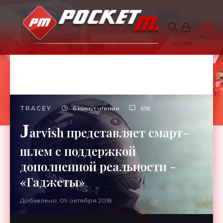
TRACEY
6 минут чтения
658
J
arvish представляет смарт-
шлем с поддержкой
дополненной реальности -
«Гаджеты»
Добавлено: 09 октября 2018