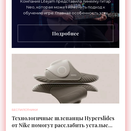
Компания Litejam представила линейку гитар
Neo, которая может изменить подход к
обучению игре. Главная особенность этих
инструментов – встроенная RGB-подсветка
грифа. Светодиоды
Подробнее
БЕСПИЛОТНИКИ
Технологичные шлепанцы Hyperslides
от Nike помогут расслабить усталые