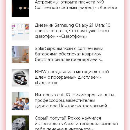
Астрономы: открыта планета №9
Солнечной системы (видео) - «Космос»
Дневник Samsung Galaxy 21 Ultra: 10
признаков того, что вам нужен этот
смартфон - «Смартфоны»
SolarGaps: жалюзи с солнечными
батареями обеспечат квартиру
бесплатной электроэнергией -
«Новости Электроники»
BMW представила мотоциклетный
шлем с прозрачным дисплеем -
«Гаджеты»
Интервью с А. Ю. Никифоровым, д.т.н.,
профессором, заместителем
директора Центра экстремальной
прикладной электроники НИЯУ
МИФИ - «Смартфоны»
Серый попугай Рокко научился
использовать Alexa и теперь заказывает
себе печенье в интернете -