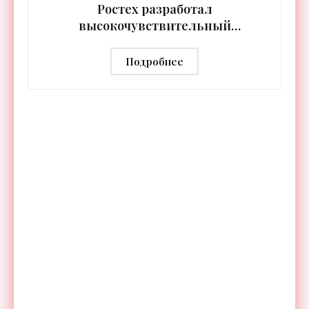
Ростех разработал
высокочувствительный
тепловизор «Сыч-3К» с
дальностью распознавания до 2 км
Подробнее
- «Гаджеты»