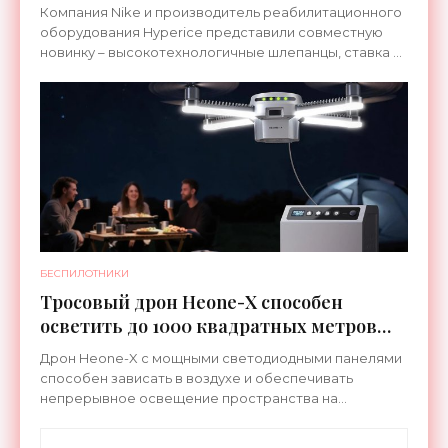
ноги после тренировки - «Гаджеты»
Компания Nike и производитель реабилитационного
оборудования Hyperice представили совместную
новинку – высокотехнологичные шлепанцы, ставка в
которых сделана на сочетание тепла и вибрации.
БЕСПИЛОТНИКИ
Тросовый дрон Heone-X способен
осветить до 1000 квадратных метров
земли - «Беспилотники»
Дрон Heone-X с мощными светодиодными панелями
способен зависать в воздухе и обеспечивать
непрерывное освещение пространства на
протяжении целых суток. В отличие от стационарных
источников света,