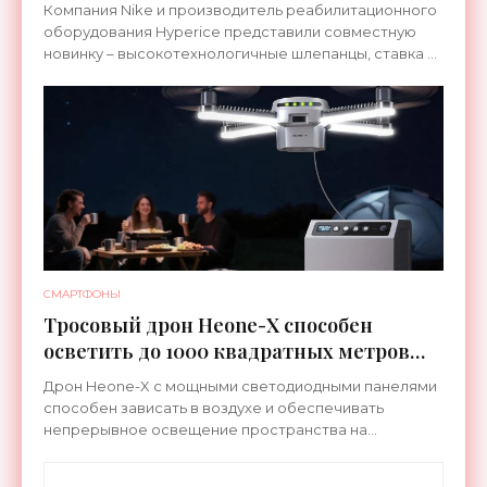
ноги после тренировки - «Гаджеты»
Компания Nike и производитель реабилитационного
оборудования Hyperice представили совместную
новинку – высокотехнологичные шлепанцы, ставка в
которых сделана на сочетание тепла и вибрации.
СМАРТФОНЫ
Тросовый дрон Heone-X способен
осветить до 1000 квадратных метров
земли - «Беспилотники»
Дрон Heone-X с мощными светодиодными панелями
способен зависать в воздухе и обеспечивать
непрерывное освещение пространства на
протяжении целых суток. В отличие от стационарных
источников света,