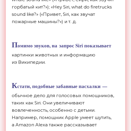
горбатый кит?
»
);
«
Hey Siri, what do
firetrucks
sound like?
»
(
«
Привет, Siri, как звучат
пожарные машины?
»
)
и т. д.
П
омимо звуков, на
запрос Siri показывает
картинки животных и
информацию
из
Википедии.
К
стати, подобные забавные пасхалки
—
обычное дело для голосовых помощников,
таких как Siri. Они увеличивают
вовлеченность, особенно с
детьми.
Например, помощник Apple умеет шутить,
а
Amazon Alexa также рассказывает