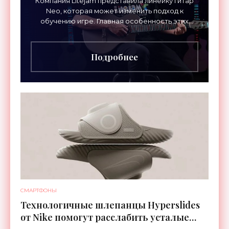
Компания Litejam представила линейку гитар
Neo, которая может изменить подход к
обучению игре. Главная особенность этих
инструментов – встроенная RGB-подсветка
грифа. Светодиоды
Подробнее
СМАРТФОНЫ
Технологичные шлепанцы Hyperslides
от Nike помогут расслабить усталые