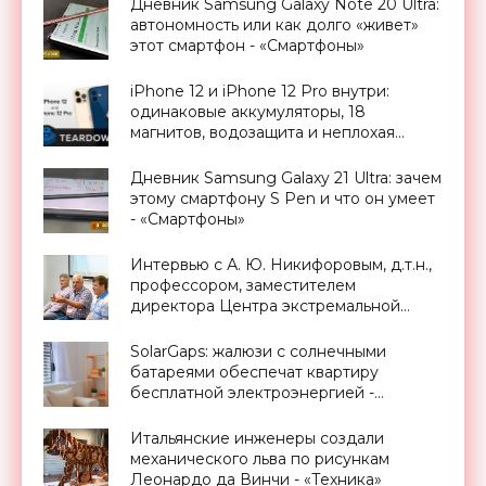
Дневник Samsung Galaxy Note 20 Ultra:
автономность или как долго «живет»
этот смартфон - «Смартфоны»
iPhone 12 и iPhone 12 Pro внутри:
одинаковые аккумуляторы, 18
магнитов, водозащита и неплохая
ремонтопригодность - «Смартфоны»
Дневник Samsung Galaxy 21 Ultra: зачем
этому смартфону S Pen и что он умеет
- «Смартфоны»
Интервью с А. Ю. Никифоровым, д.т.н.,
профессором, заместителем
директора Центра экстремальной
прикладной электроники НИЯУ
МИФИ - «Смартфоны»
SolarGaps: жалюзи с солнечными
батареями обеспечат квартиру
бесплатной электроэнергией -
«Новости Электроники»
Итальянские инженеры создали
механического льва по рисункам
Леонардо да Винчи - «Техника»