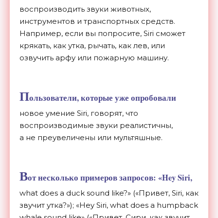
воспроизводить звуки животных,
инструментов и
транспортных средств.
Например, если вы
попросите, Siri сможет
крякать, как утка, рычать, как лев, или
озвучить арфу или пожарную машину.
П
ользователи, которые уже опробовали
новое умение Siri, говорят, что
воспроизводимые звуки реалистичны,
а
не
преувеличены или мультяшные.
В
от несколько примеров запросов:
«
Hey Siri,
what does a
duck sound like?
»
(
«
Привет, Siri, как
звучит утка?
»
);
«
Hey Siri, what does a
humpback
whale sound like
»
(
«
Привет, Сири, как звучит