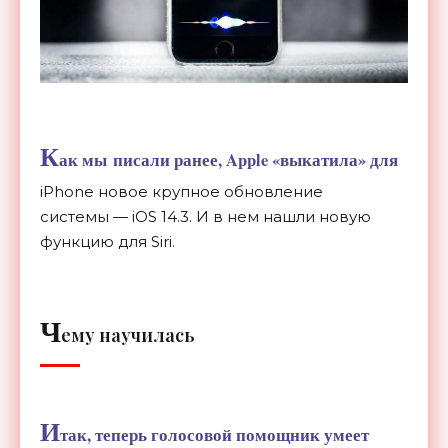
К
ак мы
писали ранее, Apple
«
выкатила
»
для
iPhone новое крупное обновление
системы
—
iOS 14.3. И
в
нем нашли новую
функцию для Siri.
Ч
ему научилась
И
так, теперь голосовой помощник умеет