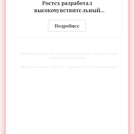
Ростех разработал
высокочувствительный
тепловизор «Сыч-3К» с
дальностью распознавания до 2 км
Подробнее
- «Гаджеты»
-- Начинайте делать все, что вы можете сделать – и даже то, о чем
можете хотя бы мечтать.
-- Все дело в мыслях. Мысль — начало всего. И мыслями можно
управлять. И поэтому главное дело совершенствования: работать над
мыслями.
-- Идите уверенно по направлению к мечте. Живите той жизнью,
которую вы сами себе придумали.
-- Самое большое богатство — это ум. Самая большая нищета —
глупость. Из всех страхов самый пугающий — самолюбование.
-- Лучшее, что можно сделать с хорошим советом, это пропустить его
мимо ушей. Он никогда не бывает полезен никому, кроме того, кто
его дал.
-- Люблю давать советы и очень не люблю, когда их дают мне.