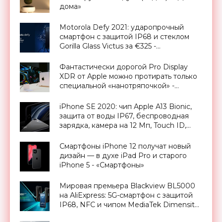
дома»
Motorola Defy 2021: ударопрочный
смартфон с защитой IP68 и стеклом
Gorilla Glass Victus за €325 -
«Смартфоны»
Фантастически дорогой Pro Display
XDR от Apple можно протирать только
специальной «нанотряпочкой» -
«Гаджеты»
iPhone SE 2020: чип Apple A13 Bionic,
защита от воды IP67, беспроводная
зарядка, камера на 12 Мп, Touch ID,
дизайн как у iPhone 8 и ценник от
$400 - «Смартфоны»
Смартфоны iPhone 12 получат новый
дизайн — в духе iPad Pro и старого
iPhone 5 - «Смартфоны»
Мировая премьера Blackview BL5000
на AliExpress: 5G-смартфон с защитой
IP68, NFC и чипом MediaTek Dimensity
700 дешевле $280 - «Смартфоны»