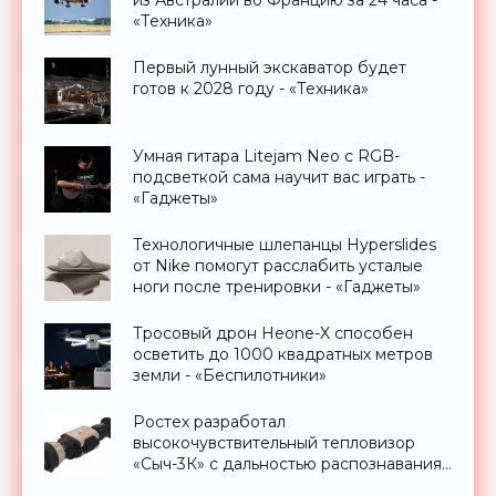
из Австралии во Францию за 24 часа -
«Техника»
Первый лунный экскаватор будет
готов к 2028 году - «Техника»
Умная гитара Litejam Neo с RGB-
подсветкой сама научит вас играть -
«Гаджеты»
Технологичные шлепанцы Hyperslides
от Nike помогут расслабить усталые
ноги после тренировки - «Гаджеты»
Тросовый дрон Heone-X способен
осветить до 1000 квадратных метров
земли - «Беспилотники»
Ростех разработал
высокочувствительный тепловизор
«Сыч-3К» с дальностью распознавания
до 2 км - «Гаджеты»