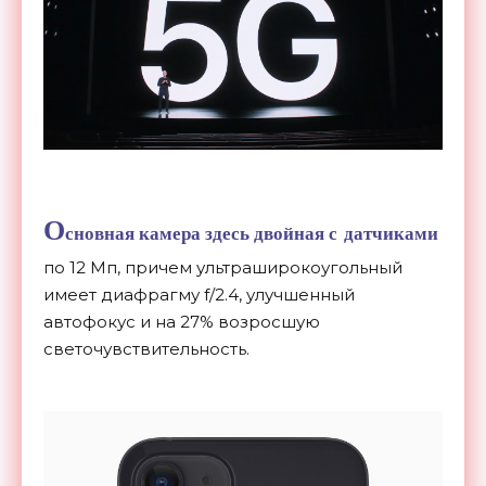
О
сновная камера здесь двойная с
датчиками
по
12
Мп, причем ультраширокоугольный
имеет диафрагму f/2.4, улучшенный
автофокус и
на
27% возросшую
светочувствительность.