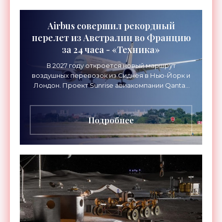
Airbus совершил рекордный
перелет из Австралии во Францию
за 24 часа - «Техника»
В 2027 году откроется новый маршрут
воздушных перевозок из Сиднея в Нью-Йорк и
Лондон. Проект Sunrise авиакомпании Qantas
Airways организует беспосадочные перелеты
длительностью до 24
Подробнее