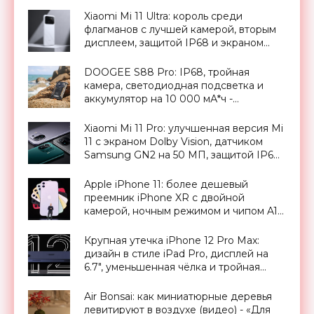
«Смартфоны»
Xiaomi Mi 11 Ultra: король среди
флагманов с лучшей камерой, вторым
дисплеем, защитой IP68 и экраном
Dolby Vision за $900 - «Смартфоны»
DOOGEE S88 Pro: IP68, тройная
камера, светодиодная подсветка и
аккумулятор на 10 000 мА*ч -
«Смартфоны»
Xiaomi Mi 11 Pro: улучшенная версия Mi
11 с экраном Dolby Vision, датчиком
Samsung GN2 на 50 МП, защитой IP68
и батареей на 5000 мАч за $761 -
«Смартфоны»
Apple iPhone 11: более дешевый
преемник iPhone XR с двойной
камерой, ночным режимом и чипом A13
Bionic - «Смартфоны»
Крупная утечка iPhone 12 Pro Max:
дизайн в стиле iPad Pro, дисплей на
6.7″, уменьшенная чёлка и тройная
камера с датчиком LiDAR -
«Смартфоны»
Air Bonsai: как миниатюрные деревья
левитируют в воздухе (видео) - «Для