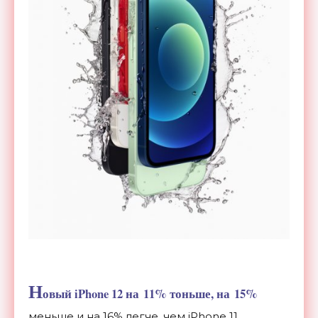
Н
овый iPhone 12 на
11% тоньше, на
15%
меньше и
на
16% легче, чем iPhone 11.