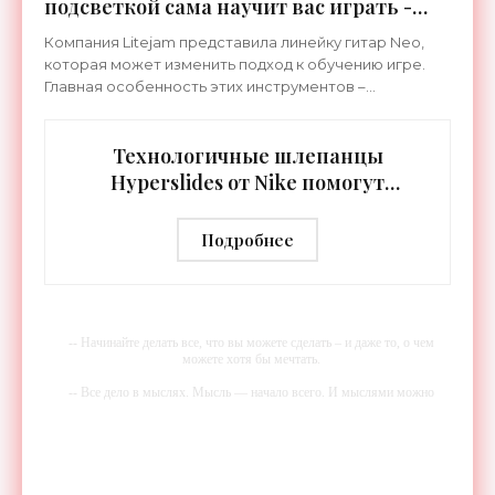
подсветкой сама научит вас играть -
«Гаджеты»
Компания Litejam представила линейку гитар Neo,
которая может изменить подход к обучению игре.
Главная особенность этих инструментов –
встроенная RGB-подсветка грифа. Светодиоды
синхронизируются с
Технологичные шлепанцы
Hyperslides от Nike помогут
расслабить усталые ноги после
тренировки - «Гаджеты»
Подробнее
-- Начинайте делать все, что вы можете сделать – и даже то, о чем
можете хотя бы мечтать.
-- Все дело в мыслях. Мысль — начало всего. И мыслями можно
управлять. И поэтому главное дело совершенствования: работать над
мыслями.
-- Идите уверенно по направлению к мечте. Живите той жизнью,
которую вы сами себе придумали.