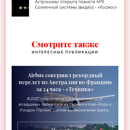
Астрономы: открыта планета №9
Солнечной системы (видео) - «Космос»
Смотрите также
ИНТЕРЕСНЫЕ ПУБЛИКАЦИИ
Airbus совершил рекордный
перелет из Австралии во Францию
за 24 часа - «Техника»
В 2027 году откроется новый маршрут
воздушных перевозок из Сиднея в Нью-Йорк и
Лондон. Проект Sunrise авиакомпании Qantas
Airways организует беспосадочные перелеты
длительностью до 24