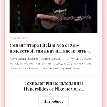
ТЕХНОЛОГИИ
Умная гитара Litejam Neo с RGB-
подсветкой сама научит вас играть -
«Гаджеты»
Компания Litejam представила линейку гитар Neo,
которая может изменить подход к обучению игре.
Главная особенность этих инструментов –
встроенная RGB-подсветка грифа. Светодиоды
синхронизируются с
Технологичные шлепанцы
Hyperslides от Nike помогут
расслабить усталые ноги после
тренировки - «Гаджеты»
Подробнее