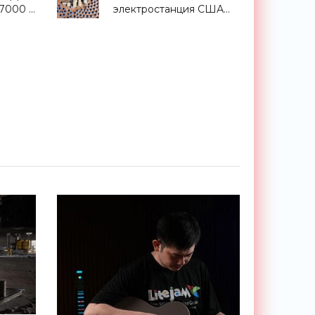
$7000 -
электростанция США
стала жертвой
современных
технологий - «Новости
Электроники»