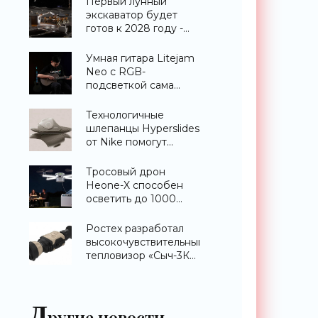
Первый лунный
экскаватор будет
готов к 2028 году -
«Техника»
Умная гитара Litejam
Neo с RGB-
подсветкой сама
научит вас играть -
«Гаджеты»
Технологичные
шлепанцы Hyperslides
от Nike помогут
расслабить усталые
ноги после
Тросовый дрон
тренировки -
Heone-X способен
«Гаджеты»
осветить до 1000
квадратных метров
земли -
Ростех разработал
«Беспилотники»
высокочувствительный
тепловизор «Сыч-3К»
с дальностью
распознавания до 2
км - «Гаджеты»
Д
ругие новости