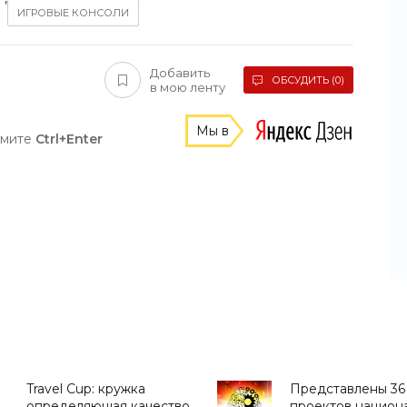
ИГРОВЫЕ КОНСОЛИ
Добавить
ОБСУДИТЬ (0)
в мою ленту
Мы в
жмите
Ctrl+Enter
Travel Cup: кружка
Представлены 36
определяющая качество
проектов национ