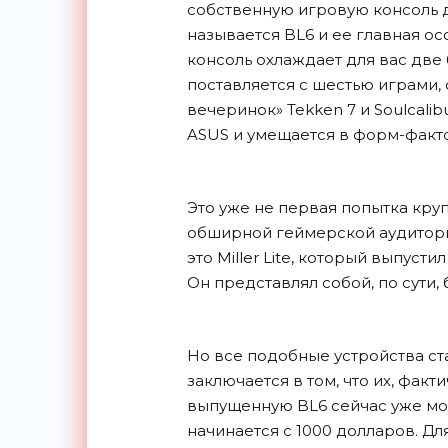
собственную игровую консоль д
называется BL6 и ее главная ос
консоль охлаждает для вас две 
поставляется с шестью играми,
вечеринок» Tekken 7 и Soulcali
ASUS и умещается в форм-факто
Это уже не первая попытка кр
обширной геймерской аудитори
это Miller Lite, который выпуст
Он представлял собой, по сути, 
Но все подобные устройства ст
заключается в том, что их, факт
выпущенную BL6 сейчас уже мож
начинается с 1000 долларов. Дл