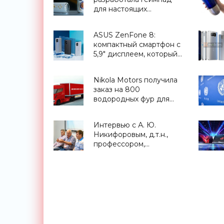
для настоящих
ценителей пива -
«Гаджеты»
ASUS ZenFone 8:
компактный смартфон с
5,9" дисплеем, который
удобно держать в
одной руке, за €700 -
Nikola Motors получила
«Смартфоны»
заказ на 800
водородных фур для
развозки пива по
Америке - «Транспорт»
Интервью с А. Ю.
Никифоровым, д.т.н.,
профессором,
заместителем
директора Центра
экстремальной
прикладной
электроники НИЯУ
МИФИ - «Смартфоны»