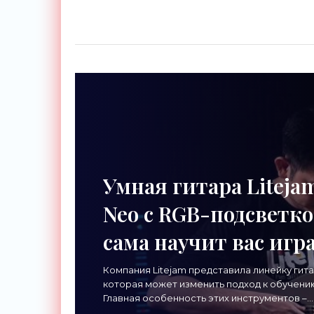
Умная гитара Liteja
Neo с RGB-подсветк
сама научит вас игр
- «Гаджеты»
Компания Litejam представила линейку гита
которая может изменить подход к обучению
Главная особенность этих инструментов –
встроенная RGB-подсветка грифа. Светод