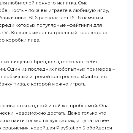
ля любителей пенного напитка. Она
обенность – пока вы играете в любимую игру,
банки пива. BL6 располагает 16 Гб памяти и
 среди которых популярные «файтинги для
bur VI. Консоль имеет встроенный проектор от
р коробки пива.
упных пищевых брендов адресовать себя
и. Один из последних любопытных примеров –
ил необычный игровой контроллер «Cantroller».
банку пива, с которой можно играть.
алкиваются с одной и той же проблемой. Она
ически, невозможно достать. Даже только что
но найти только на аукционах, и цена на нее
я сравнения, новейшая PlayStation 5 обойдется