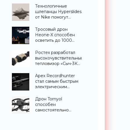
«Гаджеты»
Технологичные
шлепанцы Hyperslides
от Nike помогут
расслабить усталые
ноги после
Тросовый дрон
тренировки -
Heone-X способен
«Гаджеты»
осветить до 1000
квадратных метров
земли -
Ростех разработал
«Беспилотники»
высокочувствительный
тепловизор «Сыч-3К»
с дальностью
распознавания до 2
Apex Recordhunter
км - «Гаджеты»
стал самым быстрым
электрическим
дроном в мире -
«Беспилотники»
Дрон Tornyol
способен
самостоятельно
отслеживать и
уничтожать комаров -
«Беспилотники»