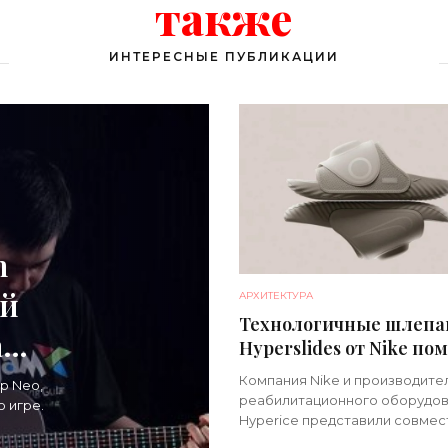
также
ИНТЕРЕСНЫЕ ПУБЛИКАЦИИ
m
ой
АРХИТЕКТУРА
Технологичные шлеп
ать
Hyperslides от Nike по
расслабить усталые н
Компания Nike и производите
р Neo,
после тренировки -
реабилитационного оборудо
 игре.
«Гаджеты»
Hyperice представили совме
новинку – высокотехнологич
иоды