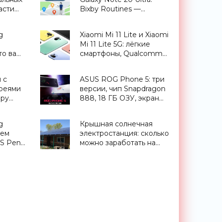
асти
Bixby Routines —
»
сценарии,
приближающие
g
Xiaomi Mi 11 Lite и Xiaomi
будущее - «Смартфоны»
Mi 11 Lite 5G: лёгкие
то вам
смартфоны, Qualcomm
фон -
Snapdragon 780G и
поддержка 5G -
 с
ASUS ROG Phone 5: три
«Смартфоны»
реями
версии, чип Snapdragon
иру
888, 18 ГБ ОЗУ, экран
ROG Vision на задней
-
стороне и ценник от
g
Крышная солнечная
оники»
800 евро - «Смартфоны»
чем
электростанция: сколько
 S Pen
можно заработать на
домашней СЭС и
«зеленом» тарифе в
Украине - «Новости
Электроники»