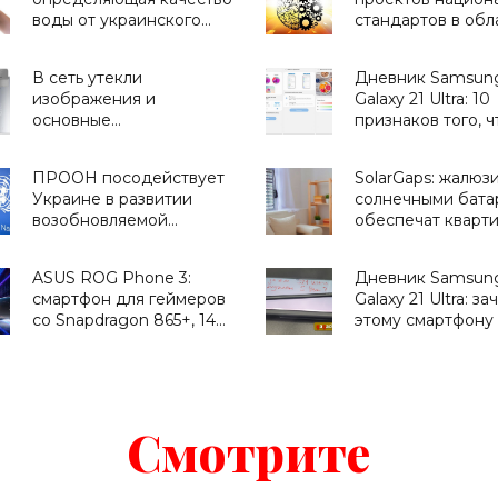
воды от украинского
стандартов в обл
стартапа H2OMetr -
ИИ - «Смартфоны
«Для дома»
В сеть утекли
Дневник Samsun
изображения и
Galaxy 21 Ultra: 10
основные
признаков того, ч
характеристики ASUS
нужен этот смарт
ZenFone 8 Flip и ASUS
«Смартфоны»
ПРООН посодействует
SolarGaps: жалюзи
ZenFone 8 -
Украине в развитии
солнечными бата
«Смартфоны»
возобновляемой
обеспечат кварт
энергетики - «Новости
бесплатной
Электроники»
электроэнергией 
ASUS ROG Phone 3:
Дневник Samsun
«Новости Электр
смартфон для геймеров
Galaxy 21 Ultra: за
со Snapdragon 865+, 144
этому смартфону
Гц дисплеем и батареей
и что он умеет -
на 6 000 мАч за €999 -
«Смартфоны»
«Смартфоны»
Смотрите