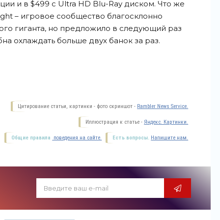
ии и в $499 с Ultra HD Blu-Ray диском. Что же
ight – игровое сообщество благосклонно
ного гиганта, но предложило в следующий раз
бна охлаждать больше двух банок за раз.
Цитирование статьи, картинки - фото скриншот -
Rambler News Service.
Иллюстрация к статье -
Яндекс. Картинки.
Общие правила
поведения на сайте.
Есть вопросы.
Напишите нам.
,