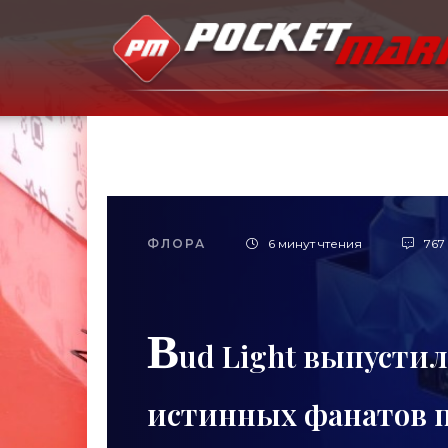
ФЛОРА
6 минут чтения
767
B
ud Light выпустил
истинных фанатов п