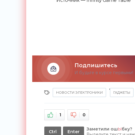
Источник — Infinity Game Table
Подпишитесь
И будьте в курсе первыми!
,
НОВОСТИ ЭЛЕКТРОНИКИ
ГАДЖЕТЫ
1
0
Заметили ош
Ы
бку?
Ctrl
Enter
Выделите текст и на