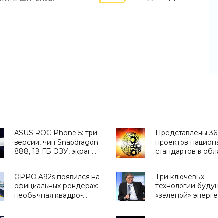
ASUS ROG Phone 5: три
Представлены 36
версии, чип Snapdragon
проектов национ
888, 18 ГБ ОЗУ, экран
стандартов в обл
ROG Vision на задней
ИИ - «Смартфоны
стороне и ценник от
OPPO A92s появился на
Три ключевых
800 евро - «Смартфоны»
официальных рендерах:
технологии буду
необычная квадро-
«зеленой» энерге
камера, «дырявый»
от Билла Гейтса -
дисплей и три
«Новости Электр