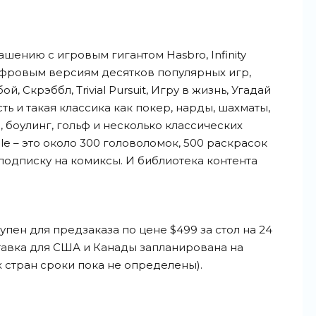
шению с игровым гигантом Hasbro, Infinity
ифровым версиям десятков популярных игр,
 Скрэббл, Trivial Pursuit, Игру в жизнь, Угадай
сть и такая классика как покер, нарды, шахматы,
, боулинг, гольф и несколько классических
able – это около 300 головоломок, 500 раскрасок
одписку на комиксы. И библиотека контента
тупен для предзаказа по цене $499 за стол на 24
тавка для США и Канады запланирована на
х стран сроки пока не определены).