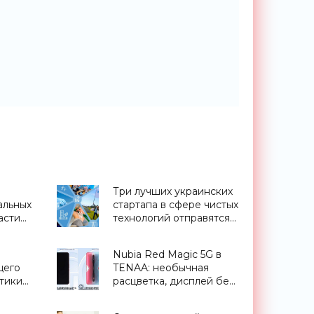
Три лучших украинских
альных
стартапа в сфере чистых
асти
технологий отправятся
»
на ClimateLaunchpad -
«Экология»
Nubia Red Magic 5G в
щего
TENAA: необычная
тики
расцветка, дисплей без
вырезов, три камеры и
оники»
топовый чип Snapdragon