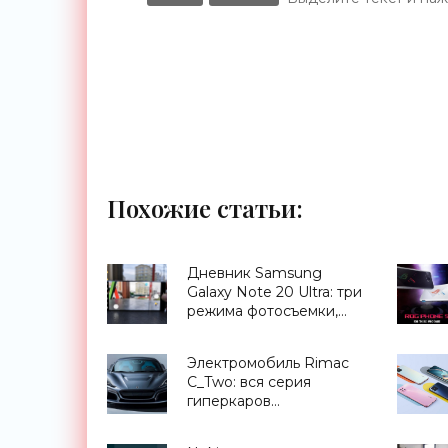
Похожие статьи:
Дневник Samsung
Galaxy Note 20 Ultra: три
режима фотосъемки,
которые приводят меня
в восторг - «Смартфоны»
Электромобиль Rimac
C_Two: вся серия
гиперкаров
распродалась за три
недели - «Транспорт»