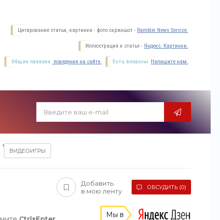
Цитирование статьи, картинки - фото скриншот -
Rambler News Service.
Иллюстрация к статье -
Яндекс. Картинки.
Общие правила
поведения на сайте.
Есть вопросы.
Напишите нам.
,
ВИДЕОИГРЫ
Добавить
ОБСУДИТЬ (0)
в мою ленту
Мы в
жмите
Ctrl+Enter