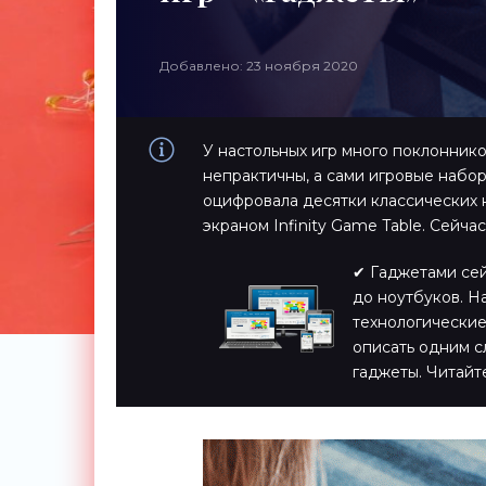
Добавлено: 23 ноября 2020
У настольных игр много поклоннико
непрактичны, а сами игровые набо
оцифровала десятки классических н
экраном Infinity Game Table. Сейчас
✔ Гаджетами сейч
до ноутбуков. Н
технологические
описать одним с
гаджеты. Читайт