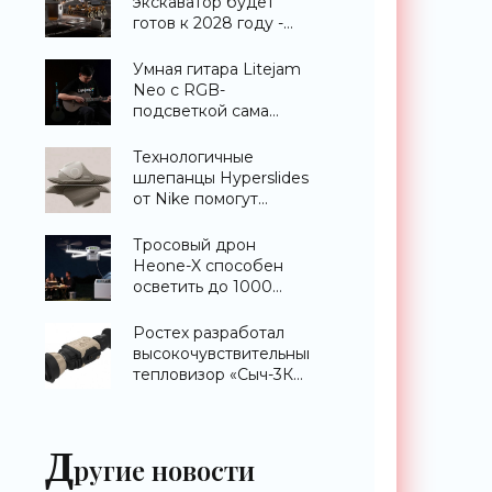
экскаватор будет
готов к 2028 году -
«Техника»
Умная гитара Litejam
Neo с RGB-
подсветкой сама
научит вас играть -
«Гаджеты»
Технологичные
шлепанцы Hyperslides
от Nike помогут
расслабить усталые
ноги после
Тросовый дрон
тренировки -
Heone-X способен
«Гаджеты»
осветить до 1000
квадратных метров
земли -
Ростех разработал
«Беспилотники»
высокочувствительный
тепловизор «Сыч-3К»
с дальностью
распознавания до 2
км - «Гаджеты»
Д
ругие новости