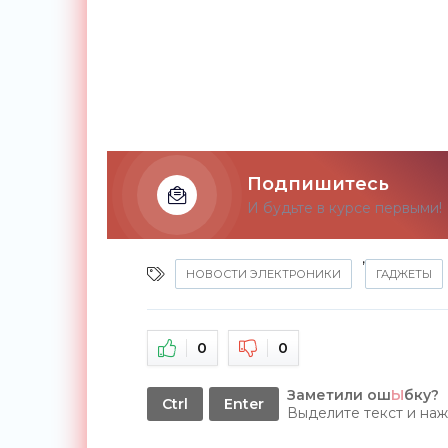
Подпишитесь
И будьте в курсе первыми!
,
НОВОСТИ ЭЛЕКТРОНИКИ
ГАДЖЕТЫ
0
0
Заметили ош
Ы
бку?
Ctrl
Enter
Выделите текст и на