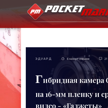
ЭДУАРД
6 минут чтения
21
Г
ибридная камера C
на 16-мм пленку и 
видео - «Гаджеты»