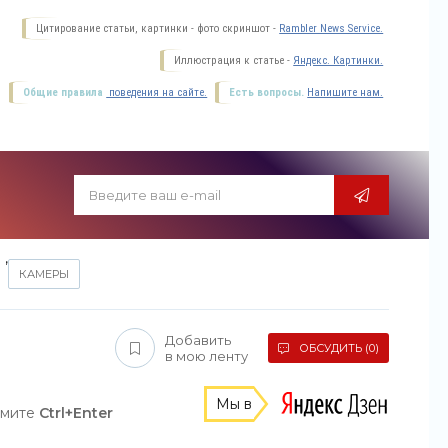
Цитирование статьи, картинки - фото скриншот -
Rambler News Service.
Иллюстрация к статье -
Яндекс. Картинки.
Общие правила
поведения на сайте.
Есть вопросы.
Напишите нам.
,
КАМЕРЫ
Добавить
ОБСУДИТЬ (0)
в мою ленту
Мы в
жмите
Ctrl+Enter