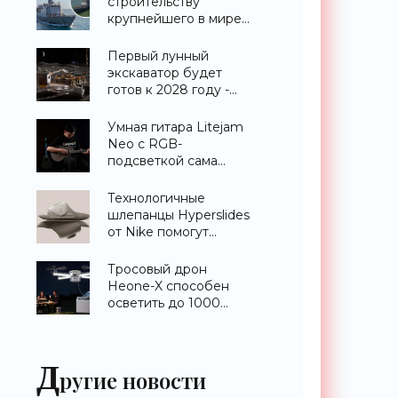
строительству
крупнейшего в мире
эсминца с системой
ПРО AEGIS -
Первый лунный
«Оружие»
экскаватор будет
готов к 2028 году -
«Техника»
Умная гитара Litejam
Neo с RGB-
подсветкой сама
научит вас играть -
«Гаджеты»
Технологичные
шлепанцы Hyperslides
от Nike помогут
расслабить усталые
ноги после
Тросовый дрон
тренировки -
Heone-X способен
«Гаджеты»
осветить до 1000
квадратных метров
земли -
«Беспилотники»
Д
ругие новости