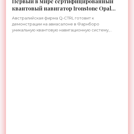
Первый в мире сертифицированный
квантовый навигатор Ironstone Opal
работает без спутников GPS -
Австралийская фирма Q-CTRL готовит к
«Технологии»
демонстрации на авиасалоне в Фарнборо
уникальную квантовую навигационную систему,
которая прошла сертификацию по стандартам
летной годности и предназначена для