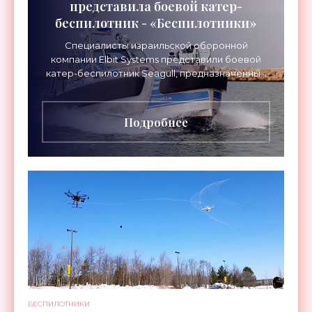
представила боевой катер-
беспилотник - «Беспилотники»
Специалисты израильской оборонной
компании Elbit Systems представили боевой
катер-беспилотник Seagull, предназначенный
для разминирования и борьбы с подводными
целями. Судно...
Подробнее
БЕСПИЛОТНИКИ