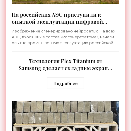
На российских АЭС приступили к
опытной эксплуатации цифровой
системы «ТОРЭКС» - «Технологии»
Изображение сгенерировано нейросетью На всех 11
АЭС, входящих в состав «Росэнергоатома», начали
опытно‑промышленную эксплуатацию российской
цифровой системы «ТОРЭКС». Пользоваться ей будут
свыше 20
Технология Flex Titanium от
Samsung сделает складные экраны
исключительно долговечными -
«Технологии»
Подробнее