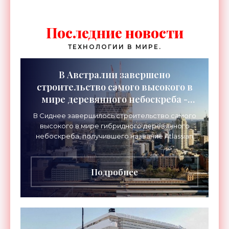
Последние новости
ТЕХНОЛОГИИ В МИРЕ.
В Австралии завершено
строительство самого высокого в
мире деревянного небоскреба -
«Технологии»
В Сиднее завершилось строительство самого
высокого в мире гибридного деревянного
небоскреба, получившего название Atlassian
Central. Башня высотой 180 метров более чем
вдвое превзошла
Подробнее