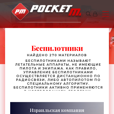
Беспилотники
НАЙДЕНО 270 МАТЕРИАЛОВ
БЕСПИЛОТНИКАМИ НАЗЫВАЮТ
ЛЕТАТЕЛЬНЫЕ АППАРАТЫ, НЕ ИМЕЮЩИЕ
ПИЛОТА И ЭКИПАЖА. КАК ПРАВИЛО,
УПРАВЛЕНИЕ БЕСПИЛОТНИКАМИ
ОСУЩЕСТВЛЯЕТСЯ ДИСТАНЦИОННО ПО
РАДИОСВЯЗИ, ЛИБО АВТОПИЛОТОМ ПО
СПЕЦИАЛЬНОМУ АЛГОРИТМУ.
БЕСПИЛОТНИКИ АКТИВНО ПРИМЕНЯЮТСЯ
В ИССЛЕДОВАНИЯХ, ГЕОДЕЗИИ,
КАРТОГРАФИИ, А ТАКЖЕ В
РАЗВЕДЫВАТЕЛЬНОЙ ДЕЯТЕЛЬНОСТИ. В
ПОСЛЕДНЕЕ ВРЕМЯ АРМИЯ БЕСПИЛОТНЫХ
АППАРАТОВ ВСЁ ЧАЩЕ ПОПОЛНЯЕТСЯ
Израильская компания
НАЗЕМНОЙ И ВОДНОЙ ТЕХНИКОЙ.