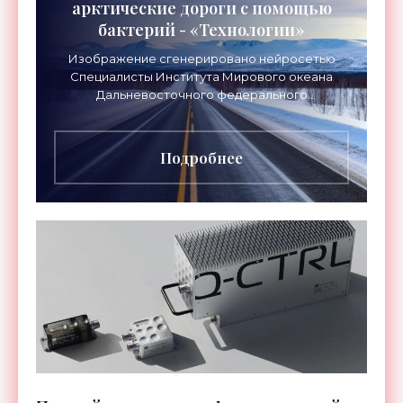
арктические дороги с помощью
бактерий - «Технологии»
Изображение сгенерировано нейросетью
Специалисты Института Мирового океана
Дальневосточного федерального
университета (ДВФУ) предложили
перспективный способ упрочнения грунтов,
который
Подробнее