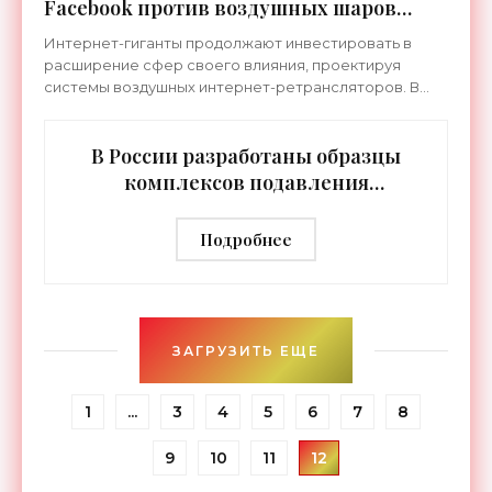
Facebook против воздушных шаров
Google - «Беспилотники»
Интернет-гиганты продолжают инвестировать в
расширение сфер своего влияния, проектируя
системы воздушных интернет-ретрансляторов. В
частности, компания Facebook сделала ставку на
сеть лазерных
В России разработаны образцы
комплексов подавления
беспилотников - «Беспилотники»
Подробнее
ЗАГРУЗИТЬ ЕЩЕ
1
...
3
4
5
6
7
8
9
10
11
12