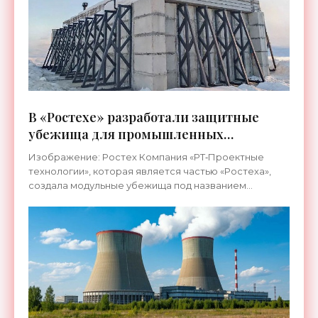
В «Ростехе» разработали защитные
убежища для промышленных
предприятий - «Технологии»
Изображение: Ростех Компания «РТ‑Проектные
технологии», которая является частью «Ростеха»,
создала модульные убежища под названием
«КУБ‑М», которые уже поставляются заказчикам. В
частности, такие