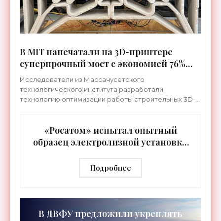
В MIT напечатали на 3D-принтере
суперпрочный мост с экономией 76%
бетона - «Технологии»
Исследователи из Массачусетского
технологического института разработали
технологию оптимизации работы строительных 3D-
принтеров, что позволило решить фундаментальную
задачу. А именно – печатать
«Росатом» испытал опытный
образец электролизной установки
для производства водорода -
«Технологии»
Подробнее
В ДВФУ предложили укреплять