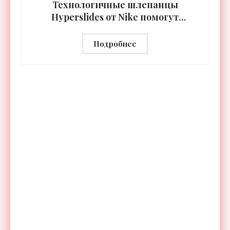
Технологичные шлепанцы
Hyperslides от Nike помогут
расслабить усталые ноги после
тренировки - «Гаджеты»
Подробнее