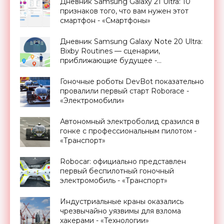
Дневник Samsung Galaxy 21 Ultra: 10
признаков того, что вам нужен этот
смартфон - «Смартфоны»
Дневник Samsung Galaxy Note 20 Ultra:
Bixby Routines — сценарии,
приближающие будущее -
«Смартфоны»
Гоночные роботы DevBot показательно
провалили первый старт Roborace -
«Электромобили»
Автономный электроболид сразился в
гонке с профессиональным пилотом -
«Транспорт»
Robocar: официально представлен
первый беспилотный гоночный
электромобиль - «Транспорт»
Индустриальные краны оказались
чрезвычайно уязвимы для взлома
хакерами - «Технологии»