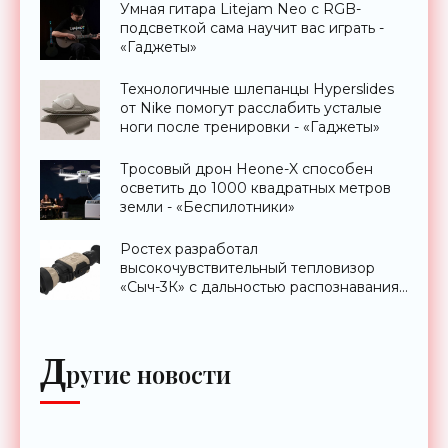
Умная гитара Litejam Neo с RGB-
подсветкой сама научит вас играть -
«Гаджеты»
Технологичные шлепанцы Hyperslides
от Nike помогут расслабить усталые
ноги после тренировки - «Гаджеты»
Тросовый дрон Heone-X способен
осветить до 1000 квадратных метров
земли - «Беспилотники»
Ростех разработал
высокочувствительный тепловизор
«Сыч-3К» с дальностью распознавания
до 2 км - «Гаджеты»
Д
ругие новости