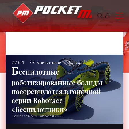
ИЛЬЯ
6 минут чтения
767
Б
еспилотные
роботизированные болиды
посоревнуются в гоночной
серии Roborace -
«Беспилотники»
Добавлено: 03 апреля 2016