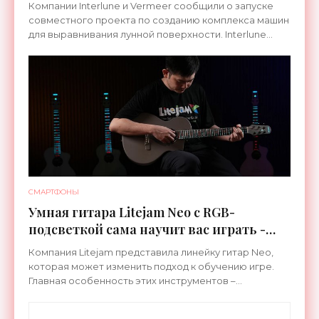
Компании Interlune и Vermeer сообщили о запуске
совместного проекта по созданию комплекса машин
для выравнивания лунной поверхности. Interlune
специализируется на робототехнике и космической
СМАРТФОНЫ
Умная гитара Litejam Neo с RGB-
подсветкой сама научит вас играть -
«Гаджеты»
Компания Litejam представила линейку гитар Neo,
которая может изменить подход к обучению игре.
Главная особенность этих инструментов –
встроенная RGB-подсветка грифа. Светодиоды
синхронизируются с