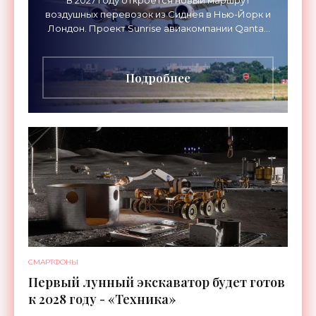
воздушных перевозок из Сиднея в Нью-Йорк и
Лондон. Проект Sunrise авиакомпании Qantas
Airways организует беспосадочные перелеты
длительностью до 24
Подробнее
СМАРТФОНЫ
Первый лунный экскаватор будет готов
к 2028 году - «Техника»