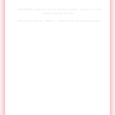
-- Начинайте делать все, что вы можете сделать – и даже то, о чем
можете хотя бы мечтать.
-- Все дело в мыслях. Мысль — начало всего. И мыслями можно
управлять. И поэтому главное дело совершенствования: работать над
мыслями.
-- Идите уверенно по направлению к мечте. Живите той жизнью,
которую вы сами себе придумали.
-- Самое большое богатство — это ум. Самая большая нищета —
глупость. Из всех страхов самый пугающий — самолюбование.
-- Лучшее, что можно сделать с хорошим советом, это пропустить его
мимо ушей. Он никогда не бывает полезен никому, кроме того, кто
его дал.
-- Люблю давать советы и очень не люблю, когда их дают мне.