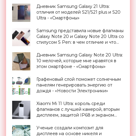
Дневник Samsung Galaxy 21 Ultra:
отличия от моделей S21/S21 plus и S20
Ultra - «Смартфоны»
Samsung представила новые флагманы
Galaxy Note 20 и Galaxy Note 20 Ultra со
стилусом S Pen: в чем отличие и что
изменилось - «Смартфоны»
Дневник Samsung Galaxy Note 20 Ultra:
10 мелочей, которые мне нравятся в
этом смартфоне - «Смартфоны»
Графеновый слой поможет солнечным
панелям генерировать энергию от
дождя - «Новости Электроники»
Xiaomi Mi 11 Ultra: король среди
флагманов с лучшей камерой, вторым
дисплеем, защитой IP68 и экраном
Dolby Vision за $900 - «Смартфоны»
Ученые создали композит для
дисплеев на основе никеля и