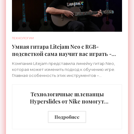
ТЕХНОЛОГИИ
Умная гитара Litejam Neo с RGB-
подсветкой сама научит вас играть -
«Гаджеты»
Компания Litejam представила линейку гитар Neo,
которая может изменить подход к обучению игре.
Главная особенность этих инструментов –
встроенная RGB-подсветка грифа. Светодиоды
синхронизируются с
Технологичные шлепанцы
Hyperslides от Nike помогут
расслабить усталые ноги после
тренировки - «Гаджеты»
Подробнее