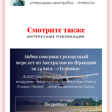
углеродных нанотрубок - «Новости
Электроники»
Смотрите также
ИНТЕРЕСНЫЕ ПУБЛИКАЦИИ
Airbus совершил рекордный
перелет из Австралии во Францию
за 24 часа - «Техника»
В 2027 году откроется новый маршрут
воздушных перевозок из Сиднея в Нью-Йорк и
Лондон. Проект Sunrise авиакомпании Qantas
Airways организует беспосадочные перелеты
длительностью до 24
Подробнее