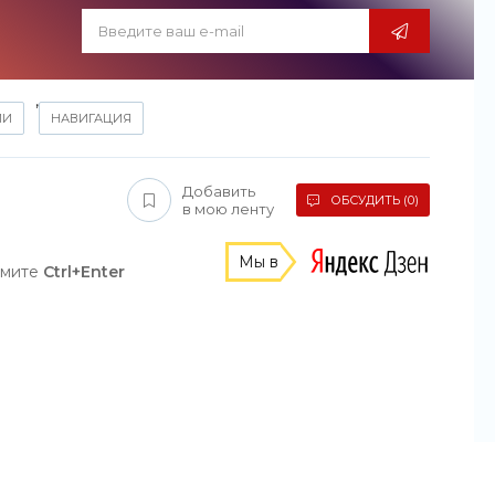
,
ИИ
НАВИГАЦИЯ
Добавить
ОБСУДИТЬ (0)
в мою ленту
Мы в
жмите
Ctrl+Enter