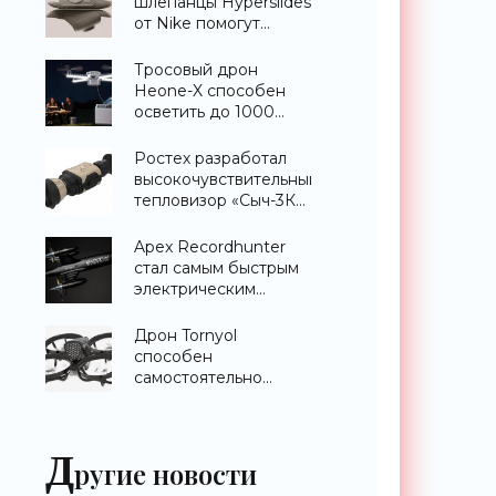
шлепанцы Hyperslides
от Nike помогут
расслабить усталые
ноги после
Тросовый дрон
тренировки -
Heone-X способен
«Гаджеты»
осветить до 1000
квадратных метров
земли -
Ростех разработал
«Беспилотники»
высокочувствительный
тепловизор «Сыч-3К»
с дальностью
распознавания до 2
Apex Recordhunter
км - «Гаджеты»
стал самым быстрым
электрическим
дроном в мире -
«Беспилотники»
Дрон Tornyol
способен
самостоятельно
отслеживать и
уничтожать комаров -
«Беспилотники»
Д
ругие новости