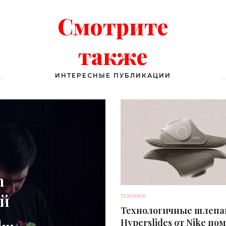
видимости -
«Смартфоны»
Смотрите
также
ИНТЕРЕСНЫЕ ПУБЛИКАЦИИ
m
ой
ТЕХНИКА
Технологичные шлеп
ать
Hyperslides от Nike по