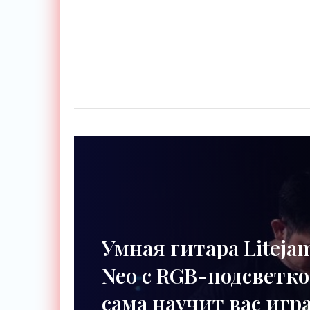
Умная гитара Liteja
Neo с RGB-подсветк
сама научит вас игр