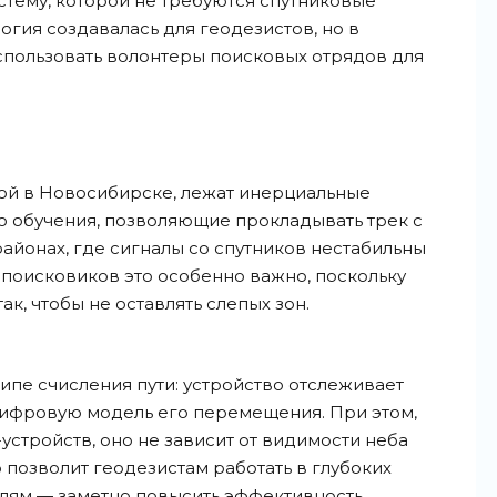
тему, которой не требуются спутниковые
огия создавалась для геодезистов, но в
спользовать волонтеры поисковых отрядов для
ной в Новосибирске, лежат инерциальные
о обучения, позволяющие прокладывать трек с
йонах, где сигналы со спутников нестабильны
 поисковиков это особенно важно, поскольку
ак, чтобы не оставлять слепых зон.
ипе счисления пути: устройство отслеживает
цифровую модель его перемещения. При этом,
устройств, оно не зависит от видимости неба
 позволит геодезистам работать в глубоких
телям — заметно повысить эффективность