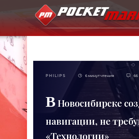
PHILIPS
6 минут чтения
66
В
Новосибирске соз
навигации, не треб
«Технологии»