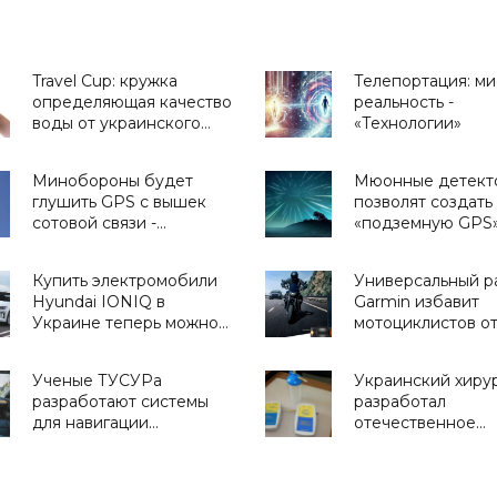
Travel Cup: кружка
Телепортация: ми
определяющая качество
реальность -
воды от украинского
«Технологии»
стартапа H2OMetr -
«Для дома»
Минобороны будет
Мюонные детект
глушить GPS с вышек
позволят создать
сотовой связи -
«подземную GPS»
«Оружие»
«Технологии»
Купить электромобили
Универсальный р
Hyundai IONIQ в
Garmin избавит
Украине теперь можно
мотоциклистов о
официально -
слепых зон - «Тех
«Транспорт»
Ученые ТУСУРа
Украинский хиру
разработают системы
разработал
для навигации
отечественное
беспилотных
устройство для
автомобилей в условиях
быстрого заживл
недостаточной
ран - «Для дома»