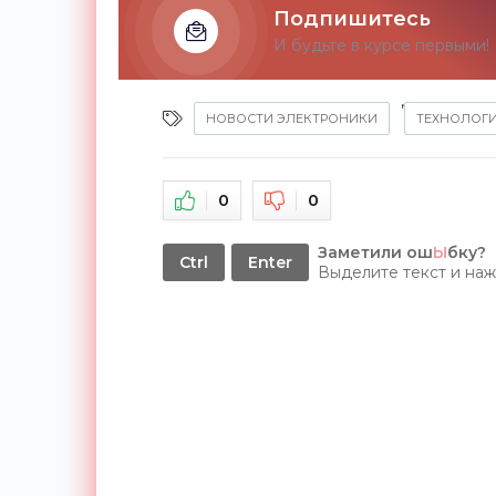
Подпишитесь
И будьте в курсе первыми!
,
НОВОСТИ ЭЛЕКТРОНИКИ
ТЕХНОЛОГ
0
0
Заметили ош
Ы
бку?
Ctrl
Enter
Выделите текст и на