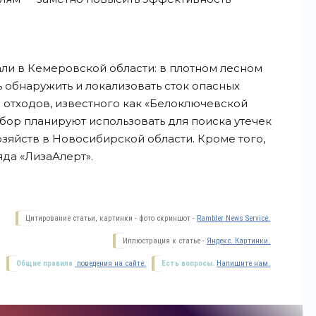
ли в Кемеровской области: в плотном лесном
 обнаружить и локализовать сток опасных
отходов, известного как «Белоключевской
бор планируют использовать для поиска утечек
зяйств в Новосибирской области. Кроме того,
яда
«ЛизаАлерт».
Цитирование статьи, картинки - фото скриншот -
Rambler News Service.
Иллюстрация к статье -
Яндекс. Картинки.
Общие правила
поведения на сайте.
Есть вопросы.
Напишите нам.