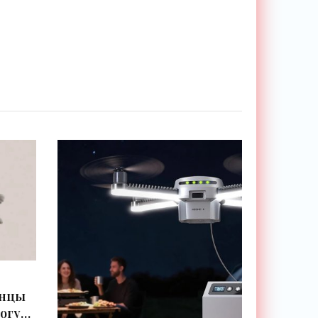
анцы
могут