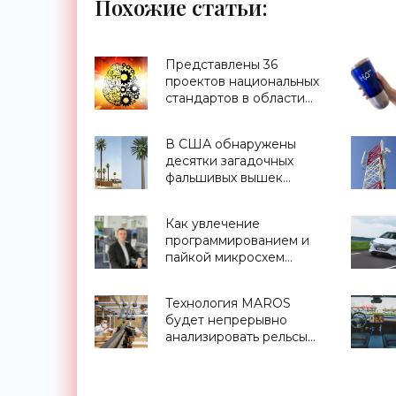
Похожие статьи:
Представлены 36
проектов национальных
стандартов в области
ИИ - «Смартфоны»
В США обнаружены
десятки загадочных
фальшивых вышек
сотовой связи -
«Техника»
Как увлечение
программированием и
пайкой микросхем
привело к созданию AI-
проектов. Интервью с
Технология MAROS
международным AI-
будет непрерывно
разработчиком
анализировать рельсы
для точного
позиционирования
поездов - «Технологии»