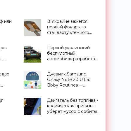
ф или
В Украине зажегся
первый фонарь по
стандарту «темного
неба» - «Экология»
оры
Первый украинский
беспилотный
 -
автомобиль разработала
запорожская компания -
«Транспорт»
адар
Дневник Samsung
Galaxy Note 20 Ultra:
т
Bixby Routines —
ника»
сценарии,
приближающие
рг
Двигатель без топлива -
будущее - «Смартфоны»
космическая привязь -
уберет мусор с орбиты
Земли - «Космос»
ения