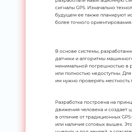
разработали навигационную сис
сигналы GPS. Изначально технол
будущем ее также планируют и
более точного ориентирования.
В основе системы, разработан
датчики и алгоритмы машинног
минимальной погрешностью в ра
или полностью недоступны. Для
им нужно проверять местность т
Разработка построена на принц
движения человека и создает 
в отличие от традиционных GPS-
или наличия сотовых вышек. Это
ущельях и под землей, а спаса