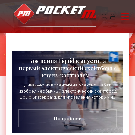
Компания Liquid выпустила
первый электрический скейтборд с
круиз-контролем -
«Электромобили»
Дизайнер из Копенгагена Алексис Шабат
изобрел необычный электрический скейтборд
Liquid Skateboard, для управления которым не
требуется пульт. Внешне...
Подробнее