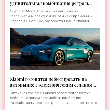
удивительная комбинация ретро и
супертехнологичности -
Olympian Model 01 можно назвать самым
«Электромобили»
классическим электромобилем из современных
моделей. В новинке, разработанной компанией
Olympian Motors, все как в машинах, на которых
ездили родители наших
Xiaomi готовится дебютировать на
авторынке с электрическим седаном
SU7 - «Электромобили»
Китайская компания Xiaomi готовится заявить о
себе, как о новом автомобильном бренде.
Разработанный ею электрокар SU7 полностью готов
к выходу на рынок. По словам гендиректора Лэй