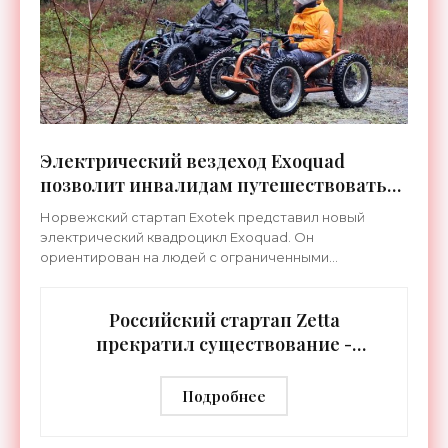
Электрический вездеход Exoquad
позволит инвалидам путешествовать
самостоятельно - «Электромобили»
Норвежский стартап Exotek представил новый
электрический квадроцикл Exoquad. Он
ориентирован на людей с ограниченными
физическими возможностями, которые хотят
исследовать самые труднопроходимые
Российский стартап Zetta
прекратил существование -
«Электромобили»
Подробнее