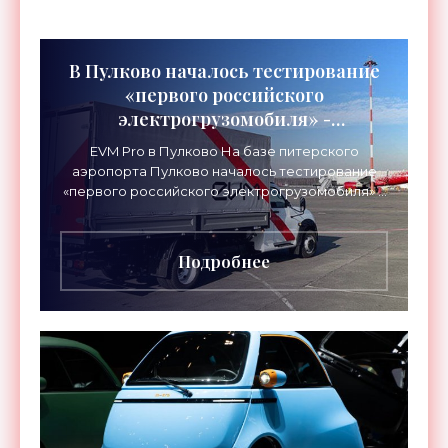
В Пулково началось тестирование
«первого российского
электрогрузомобиля» -
«Электромобили»
EVM Pro в Пулково На базе питерского
аэропорта Пулково началось тестирование
«первого российского электрогрузомобиля» с
коммерческим наименованием EVM Pro,
представляющего собой
Подробнее