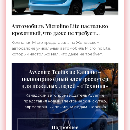
Автомобиль Microlino Lite настолько
крохотный, что даже не требует
водительских прав - «Электромобили»
Компания Micro представила на Женевском
автосалоне уникальный автомобиль Microlino Lite,
который настолько мал, что даже не требует
водительской лицензии. Модель начала выпускаться
в 2022 году, а
Avvenire Tectus из Канады –
полноприводный электроскутер
для пожилых людей - «Техника»
Канадский автопроизводитель Avvenire
представил новый электрический скутер,
адресованный пожилым людям. Новинка
получила название Tectus, полный привод и
откидывающийся козырек,
Подробнее