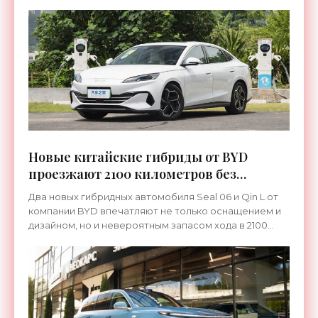
Новые китайские гибриды от BYD
проезжают 2100 километров без
дозаправки - «Электромобили»
Два новых гибридных автомобиля Seal 06 и Qin L от
компании BYD впечатляют не только оснащением и
дизайном, но и невероятным запасом хода в 2100
километров. Во время тестирования новинок по
китайской