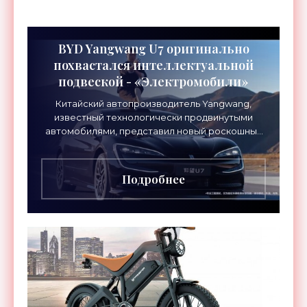
BYD Yangwang U7 оригинально
похвастался интеллектуальной
подвеской - «Электромобили»
Китайский автопроизводитель Yangwang,
известный технологически продвинутыми
автомобилями, представил новый роскошный
седан U7. В рекламном ролике компании
подчеркивается исключительная
Подробнее