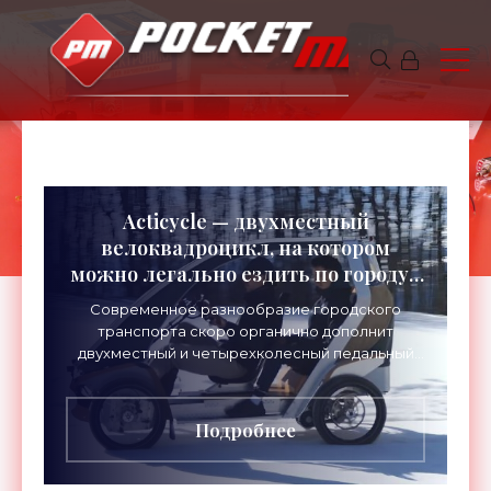
Acticycle — двухместный
велоквадроцикл, на котором
можно легально ездить по городу -
«Электромобили»
Современное разнообразие городского
транспорта скоро органично дополнит
двухместный и четырехколесный педальный
электробайк Acticycle одноименной
французской компании.
Подробнее