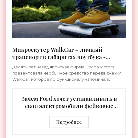
Микроскутер WalkCar – личный
транспорт в габаритах ноутбука -
«Электромобили»
Десять лет назад японская фирма Cocoa Motors
презентовала необычное средство передвижения
WalkCar, которое по функционалу напоминало
гироскутер, но при этом было сравнимо по
габаритам с ноутбуком.
Зачем Ford хочет устанавливать в
свои электромобили фейковые
рычаги переключения передач -
«Электромобили»
Подробнее