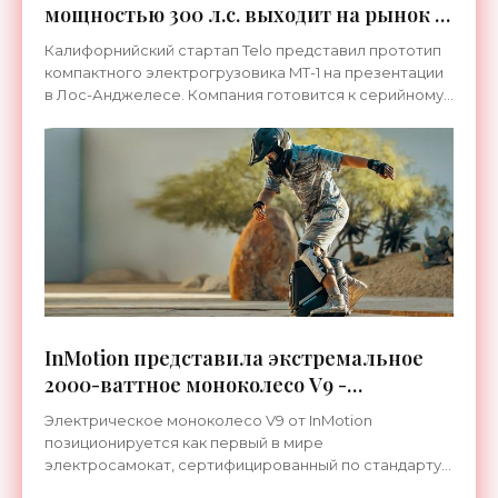
мощностью 300 л.с. выходит на рынок -
«Электромобили»
Калифорнийский стартап Telo представил прототип
компактного электрогрузовика MT-1 на презентации
в Лос-Анджелесе. Компания готовится к серийному
производству и выпуску рациональных транспортных
InMotion представила экстремальное
2000-ваттное моноколесо V9 -
«Электромобили»
Электрическое моноколесо V9 от InMotion
позиционируется как первый в мире
электросамокат, сертифицированный по стандарту
безопасности TÜV Rheinland. Сертификация UL 2272