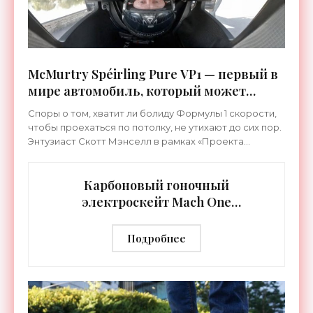
McMurtry Spéirling Pure VP1 — первый в
мире автомобиль, который может
ездить вверх ногами -
Споры о том, хватит ли болиду Формулы 1 скорости,
«Электромобили»
чтобы проехаться по потолку, не утихают до сих пор.
Энтузиаст Скотт Мэнселл в рамках «Проекта
Инверсия» пытается построить достаточно
просторную и
Карбоновый гоночный
электроскейт Mach One
разгоняется до 70 км/ч -
«Электромобили»
Подробнее