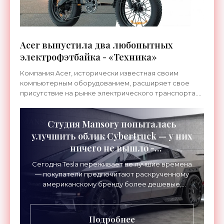
Acer выпустила два любопытных
электрофэтбайка - «Техника»
Компания Acer, исторически известная своим
компьютерным оборудованием, расширяет свое
присутствие на рынке электрического транспорта.
На тематической выставке Taipei Cycle Acer
продемонстрировала
Студия Mansory попыталась
улучшить облик Cybertruck — у них
ничего не вышло -
«Электромобили»
Сегодня Tesla переживает не лучшие времена
— покупатели предпочитают раскрученному
американскому бренду более дешевые,
практически не уступающие по качеству
китайские электромобили.
Подробнее