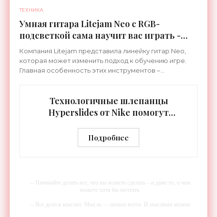
ТЕХНИКА
Умная гитара Litejam Neo с RGB-
подсветкой сама научит вас играть -
«Гаджеты»
Компания Litejam представила линейку гитар Neo,
которая может изменить подход к обучению игре.
Главная особенность этих инструментов –
встроенная RGB-подсветка грифа. Светодиоды
синхронизируются с
Технологичные шлепанцы
Hyperslides от Nike помогут
расслабить усталые ноги после
тренировки - «Гаджеты»
Подробнее
-- Начинайте делать все, что вы можете сделать – и даже то, о чем
можете хотя бы мечтать.
-- Все дело в мыслях. Мысль — начало всего. И мыслями можно
управлять. И поэтому главное дело совершенствования: работать над