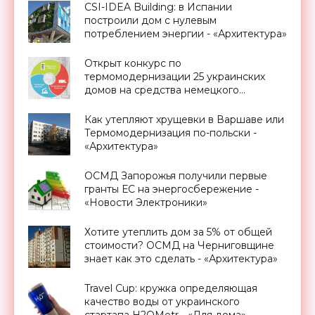
CSI-IDEA Building: в Испании
построили дом с нулевым
потреблением энергии - «Архитектура»
Открыт конкурс по
термомодернизации 25 украинских
домов на средства немецкого
правительства - «Новости
Электроники»
Как утепляют хрущевки в Варшаве или
Термомодернизация по-польски -
«Архитектура»
ОСМД Запорожья получили первые
гранты ЕС на энергосбережение -
«Новости Электроники»
Хотите утеплить дом за 5% от общей
стоимости? ОСМД на Черниговщине
знает как это сделать - «Архитектура»
Travel Cup: кружка определяющая
качество воды от украинского
стартапа H2OMetr - «Для дома»