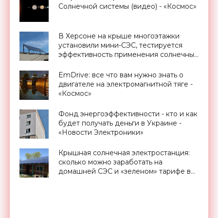
Солнечной системы (видео) - «Космос»
В Херсоне на крыше многоэтажки
установили мини-СЭС, тестируется
эффективность применения солнечных
батарей для обеспечения
электроэнергией ОСМД - «Новости
EmDrive: все что вам нужно знать о
Электроники»
двигателе на электромагнитной тяге -
«Космос»
Фонд энергоэффективности - кто и как
будет получать деньги в Украине -
«Новости Электроники»
Крышная солнечная электростанция:
сколько можно заработать на
домашней СЭС и «зеленом» тарифе в
Украине - «Новости Электроники»