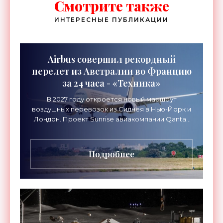
Смотрите также
ИНТЕРЕСНЫЕ ПУБЛИКАЦИИ
Airbus совершил рекордный
перелет из Австралии во Францию
за 24 часа - «Техника»
В 2027 году откроется новый маршрут
воздушных перевозок из Сиднея в Нью-Йорк и
Лондон. Проект Sunrise авиакомпании Qantas
Airways организует беспосадочные перелеты
длительностью до 24
Подробнее