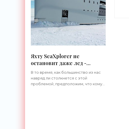
Яхту SeaXplorer не
остановит даже лед -
«Техника»
В то время, как большинство из нас
навряд ли столкнется с этой
проблемой, предположим, что кому-
то из мира супер-обеспеченных
людей может надоесть курсировать
по Карибскому и
Средиземноморскому