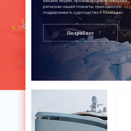
«Техника»
Веками людям, проживающим в северных
регионах нашей планеты, приходилось
поддерживать судоходство с помощью
различных ледокольных операций в бассей
замерзающих морей, озер и рек. Так
Подробнее