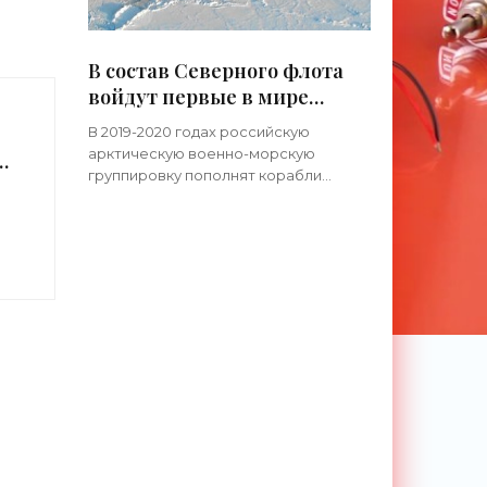
тали
В состав Северного флота
войдут первые в мире
,
боевые ледоколы -
ествий
В 2019-2020 годах российскую
«Оружие»
арктическую военно-морскую
в
группировку пополнят корабли
нового класса – боевые ледоколы.
Это будут многофункциональные
суда, способные работать в качестве
ледокола, а