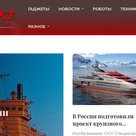
ГАДЖЕТЫ
НОВОСТИ
РОБОТЫ
ТЕХНИ
РАЗНОЕ
ли
В России подготовили
проект круизного
арктического лайнера 
Изображение: ОСК Специали