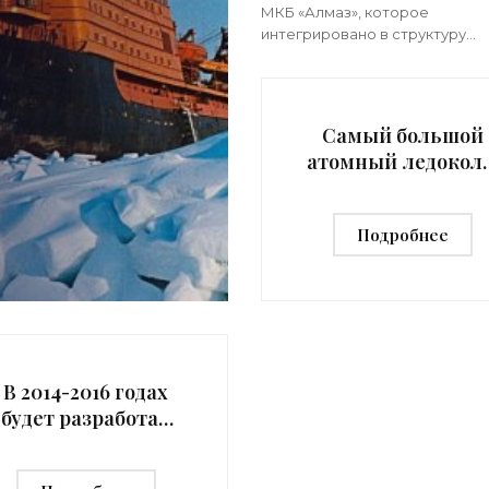
«Техника»
МКБ «Алмаз», которое
интегрировано в структуру
отечественной ОСК, разрабо
нах
проектную документацию по
круизному лайнеру «Кунашир»
предназначенного для путеш
Самый большой
в
атомный ледокол 
мире спущен на
воду в Санкт-
Подробнее
Петербурге -
«Техника»
В 2014-2016 годах
будет разработан
проект самого
большого