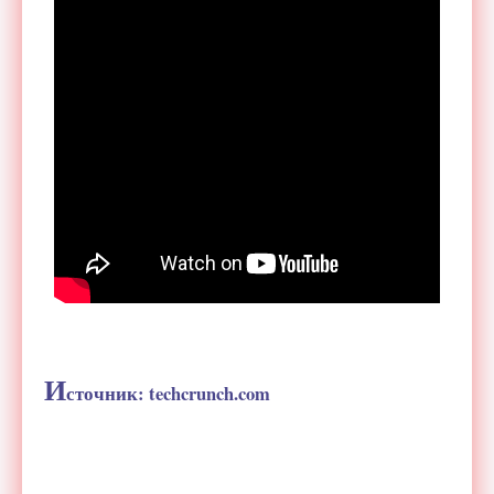
И
сточник: techcrunch.com