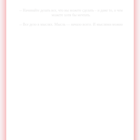
-- Начинайте делать все, что вы можете сделать – и даже то, о чем
можете хотя бы мечтать.
-- Все дело в мыслях. Мысль — начало всего. И мыслями можно
управлять. И поэтому главное дело совершенствования: работать над
мыслями.
-- Идите уверенно по направлению к мечте. Живите той жизнью,
которую вы сами себе придумали.
-- Самое большое богатство — это ум. Самая большая нищета —
глупость. Из всех страхов самый пугающий — самолюбование.
-- Лучшее, что можно сделать с хорошим советом, это пропустить его
мимо ушей. Он никогда не бывает полезен никому, кроме того, кто
его дал.
-- Люблю давать советы и очень не люблю, когда их дают мне.