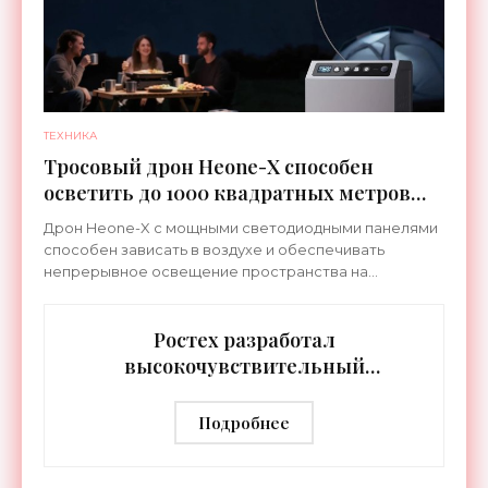
ТЕХНИКА
Тросовый дрон Heone-X способен
осветить до 1000 квадратных метров
земли - «Беспилотники»
Дрон Heone-X с мощными светодиодными панелями
способен зависать в воздухе и обеспечивать
непрерывное освещение пространства на
протяжении целых суток. В отличие от стационарных
источников света,
Ростех разработал
высокочувствительный
тепловизор «Сыч-3К» с
дальностью распознавания до 2 км
Подробнее
- «Гаджеты»