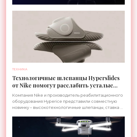
ТЕХНИКА
Технологичные шлепанцы Hyperslides
от Nike помогут расслабить усталые
ноги после тренировки - «Гаджеты»
Компания Nike и производитель реабилитационного
оборудования Hyperice представили совместную
новинку – высокотехнологичные шлепанцы, ставка в
которых сделана на сочетание тепла и вибрации.