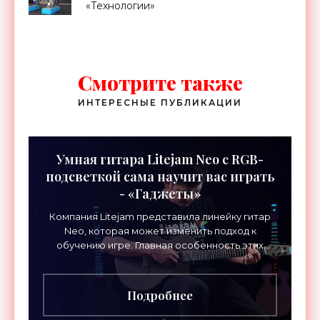
«Технологии»
Смотрите также
ИНТЕРЕСНЫЕ ПУБЛИКАЦИИ
Умная гитара Litejam Neo с RGB-
подсветкой сама научит вас играть
- «Гаджеты»
Компания Litejam представила линейку гитар
Neo, которая может изменить подход к
обучению игре. Главная особенность этих
инструментов – встроенная RGB-подсветка
грифа. Светодиоды
Подробнее