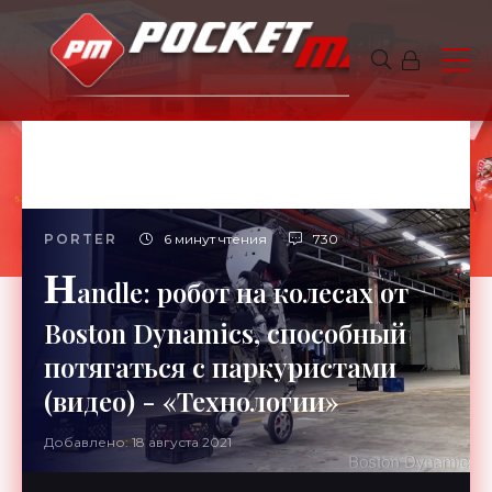
PORTER
6 минут чтения
730
H
andle: робот на колесах от
Boston Dynamics, способный
потягаться с паркуристами
(видео) - «Технологии»
Добавлено: 18 августа 2021