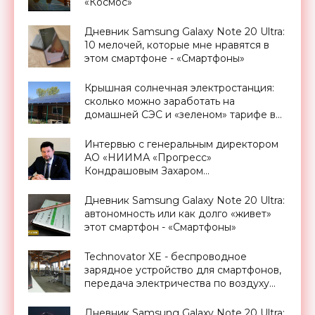
«Космос»
Дневник Samsung Galaxy Note 20 Ultra:
10 мелочей, которые мне нравятся в
этом смартфоне - «Смартфоны»
Крышная солнечная электростанция:
сколько можно заработать на
домашней СЭС и «зеленом» тарифе в
Украине - «Новости Электроники»
Интервью с генеральным директором
АО «НИИМА «Прогресс»
Кондрашовым Захаром
Константиновичем в преддверии
Форума «Микроэлектроника-2021» -
Дневник Samsung Galaxy Note 20 Ultra:
«Смартфоны»
автономность или как долго «живет»
этот смартфон - «Смартфоны»
Technovator XE - беспроводное
зарядное устройство для смартфонов,
передача электричества по воздуху
уже реальность - «Технологии»
Дневник Samsung Galaxy Note 20 Ultra: