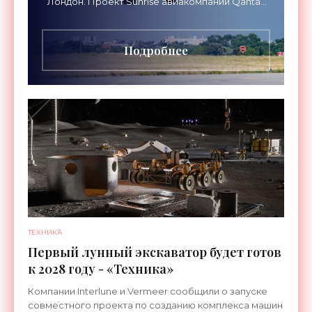
Лондон. Проект Sunrise авиакомпании Qantas
Airways организует беспосадочные перелеты
длительностью до 24
Подробнее
ТЕХНИКА
Первый лунный экскаватор будет готов
к 2028 году - «Техника»
Компании Interlune и Vermeer сообщили о запуске
совместного проекта по созданию комплекса машин