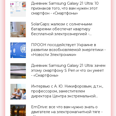
Дневник Samsung Galaxy 21 Ultra: 10
признаков того, что вам нужен этот
смартфон - «Смартфоны»
SolarGaps: жалюзи с солнечными
батареями обеспечат квартиру
бесплатной электроэнергией -
«Новости Электроники»
ПРООН посодействует Украине в
развитии возобновляемой энергетики -
«Новости Электроники»
Дневник Samsung Galaxy 21 Ultra: зачем
этому смартфону S Pen и что он умеет
- «Смартфоны»
Интервью с А. Ю. Никифоровым, д.т.н.,
профессором, заместителем
директора Центра экстремальной
прикладной электроники НИЯУ
МИФИ - «Смартфоны»
EmDrive: все что вам нужно знать о
двигателе на электромагнитной тяге -