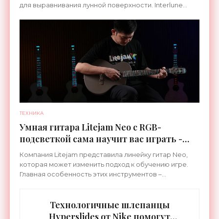
для выравнивания лунной поверхности. Interlune
специализируется на робототехнике и космической
ТЕХНИКА
Умная гитара Litejam Neo с RGB-
подсветкой сама научит вас играть -
«Гаджеты»
Компания Litejam представила линейку гитар Neo,
которая может изменить подход к обучению игре.
Главная особенность этих инструментов –
встроенная RGB-подсветка грифа. Светодиоды
синхронизируются с
Технологичные шлепанцы
Hyperslides от Nike помогут