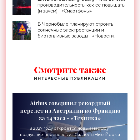
производительность, как ее повышать
(и зачем) - «Смартфоны»
В Чернобыле планируют строить
солнечные электростанции и
биотопливные заводы - «Новости
Электроники»
Смотрите также
ИНТЕРЕСНЫЕ ПУБЛИКАЦИИ
Airbus совершил рекордный
перелет из Австралии во Францию
за 24 часа - «Техника»
В 2027 году откроется новый маршрут
воздушных перевозок из Сиднея в Нью-Йорк и