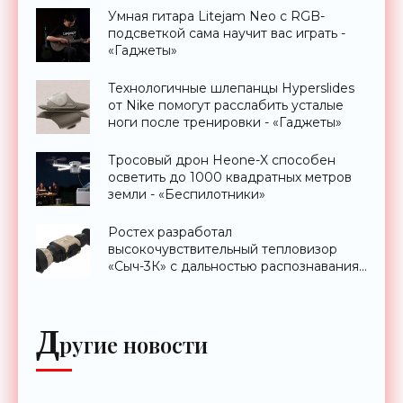
Умная гитара Litejam Neo с RGB-
подсветкой сама научит вас играть -
«Гаджеты»
Технологичные шлепанцы Hyperslides
от Nike помогут расслабить усталые
ноги после тренировки - «Гаджеты»
Тросовый дрон Heone-X способен
осветить до 1000 квадратных метров
земли - «Беспилотники»
Ростех разработал
высокочувствительный тепловизор
«Сыч-3К» с дальностью распознавания
до 2 км - «Гаджеты»
Д
ругие новости