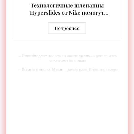
Технологичные шлепанцы
Hyperslides от Nike помогут
расслабить усталые ноги после
тренировки - «Гаджеты»
Подробнее
-- Начинайте делать все, что вы можете сделать – и даже то, о чем
можете хотя бы мечтать.
-- Все дело в мыслях. Мысль — начало всего. И мыслями можно
управлять. И поэтому главное дело совершенствования: работать над
мыслями.
-- Идите уверенно по направлению к мечте. Живите той жизнью,
которую вы сами себе придумали.
-- Самое большое богатство — это ум. Самая большая нищета —
глупость. Из всех страхов самый пугающий — самолюбование.
-- Лучшее, что можно сделать с хорошим советом, это пропустить его
мимо ушей. Он никогда не бывает полезен никому, кроме того, кто
его дал.
-- Люблю давать советы и очень не люблю, когда их дают мне.