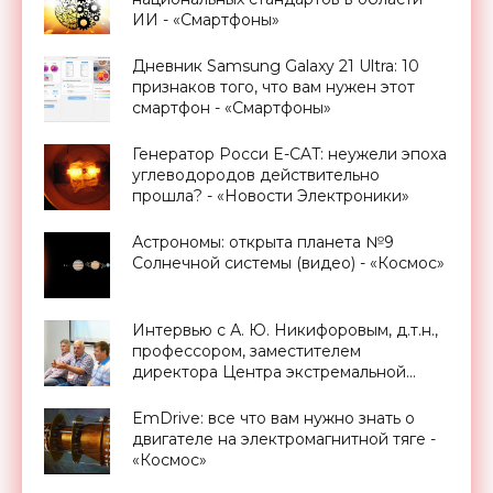
ИИ - «Смартфоны»
Дневник Samsung Galaxy 21 Ultra: 10
признаков того, что вам нужен этот
смартфон - «Смартфоны»
Генератор Росси E-CAT: неужели эпоха
углеводородов действительно
прошла? - «Новости Электроники»
Астрономы: открыта планета №9
Солнечной системы (видео) - «Космос»
Интервью с А. Ю. Никифоровым, д.т.н.,
профессором, заместителем
директора Центра экстремальной
прикладной электроники НИЯУ
МИФИ - «Смартфоны»
EmDrive: все что вам нужно знать о
двигателе на электромагнитной тяге -
«Космос»