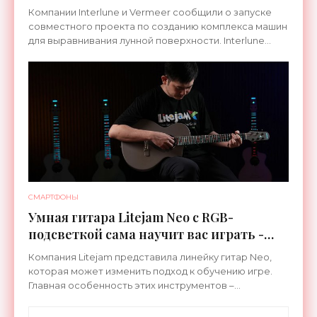
Компании Interlune и Vermeer сообщили о запуске
совместного проекта по созданию комплекса машин
для выравнивания лунной поверхности. Interlune
специализируется на робототехнике и космической
СМАРТФОНЫ
Умная гитара Litejam Neo с RGB-
подсветкой сама научит вас играть -
«Гаджеты»
Компания Litejam представила линейку гитар Neo,
которая может изменить подход к обучению игре.
Главная особенность этих инструментов –
встроенная RGB-подсветка грифа. Светодиоды
синхронизируются с