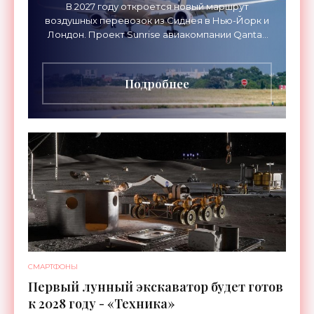
В 2027 году откроется новый маршрут
воздушных перевозок из Сиднея в Нью-Йорк и
Лондон. Проект Sunrise авиакомпании Qantas
Airways организует беспосадочные перелеты
длительностью до 24
Подробнее
СМАРТФОНЫ
Первый лунный экскаватор будет готов
к 2028 году - «Техника»