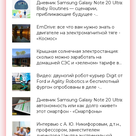
Дневник Samsung Galaxy Note 20 Ultra:
Bixby Routines — сценарии,
приближающие будущее -
«Смартфоны»
EmDrive: все что вам нужно знать о
двигателе на электромагнитной тяге -
«Космос»
Крышная солнечная электростанция:
сколько можно заработать на
домашней СЭС и «зеленом» тарифе в
Украине - «Новости Электроники»
Видео: двуногий робот-курьер Digit от
Ford и Agility Robotics и беспилотный
фургон опробованы в деле -
«Технологии»
Дневник Samsung Galaxy Note 20 Ultra:
автономность или как долго «живет»
этот смартфон - «Смартфоны»
Интервью с А. Ю. Никифоровым, д.т.н.,
профессором, заместителем
директора Центра экстремальной