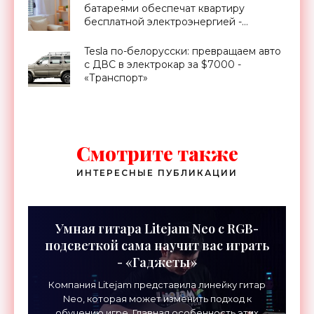
батареями обеспечат квартиру
бесплатной электроэнергией -
«Новости Электроники»
Tesla по-белорусски: превращаем авто
с ДВС в электрокар за $7000 -
«Транспорт»
Смотрите также
ИНТЕРЕСНЫЕ ПУБЛИКАЦИИ
Умная гитара Litejam Neo с RGB-
подсветкой сама научит вас играть
- «Гаджеты»
Компания Litejam представила линейку гитар
Neo, которая может изменить подход к
обучению игре. Главная особенность этих