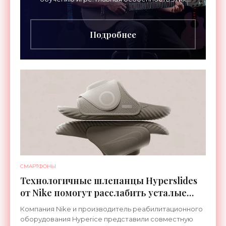
инструментов – встроенная RGB-подсветка
грифа. Светодиоды
Подробнее
СМАРТФОНЫ
Технологичные шлепанцы Hyperslides
от Nike помогут расслабить усталые
ноги после тренировки - «Гаджеты»
Компания Nike и производитель реабилитационного
оборудования Hyperice представили совместную