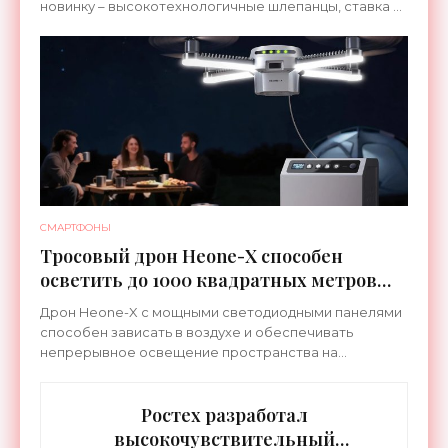
новинку – высокотехнологичные шлепанцы, ставка в
которых сделана на сочетание тепла и вибрации.
СМАРТФОНЫ
Тросовый дрон Heone-X способен
осветить до 1000 квадратных метров
земли - «Беспилотники»
Дрон Heone-X с мощными светодиодными панелями
способен зависать в воздухе и обеспечивать
непрерывное освещение пространства на
протяжении целых суток. В отличие от стационарных
источников света,
Ростех разработал
высокочувствительный