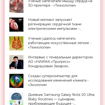
Ученые напечатали мышцу сердца на
3D-принтере - «Технологии»
Новый имплант запускает
регенерацию сердечной ткани
электрическими импульсами -
«Технологии»
Ученым удалось напечатать
работающие искусственные легкие -
«Технологии»
Интервью с генеральным директором
АО «НИИМА «Прогресс»
Кондрашовым Захаром
Константиновичем в преддверии
Форума «Микроэлектроника-2021» -
Создан суперкомпьютер для
«Смартфоны»
исследования изменений климата -
«Экология»
Дневник Samsung Galaxy Note 20 Ultra:
Bixby Routines — сценарии,
приближающие будущее -