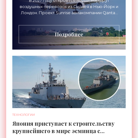
В 2027 году откроется новый маршрут
воздушных перевозок из Сиднея в Нью-Йорк и
Лондон. Проект Sunrise авиакомпании Qantas
Airways организует беспосадочные перелеты
длительностью до 24
Подробнее
ТЕХНОЛОГИИ
Япония приступает к строительству
крупнейшего в мире эсминца с