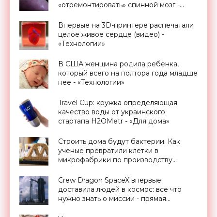
«отремонтировать» спинной мозг -
«Технологии»
Впервые на 3D-принтере распечатали
целое живое сердце (видео) -
«Технологии»
В США женщина родила ребенка,
который всего на полтора года младше
нее - «Технологии»
Travel Cup: кружка определяющая
качество воды от украинского
стартапа H2OMetr - «Для дома»
Строить дома будут бактерии. Как
ученые превратили клетки в
микрофабрики по производству
материалов - «Архитектура»
Crew Dragon SpaceX впервые
доставила людей в космос: все что
нужно знать о миссии - прямая
трансляция запуска - «Космос»