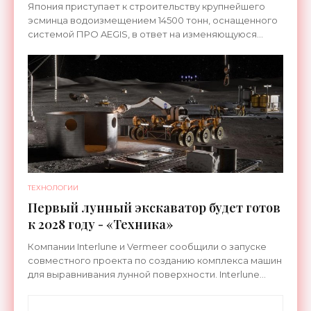
системой ПРО AEGIS - «Оружие»
Япония приступает к строительству крупнейшего
эсминца водоизмещением 14500 тонн, оснащенного
системой ПРО AEGIS, в ответ на изменяющуюся
ситуацию в Восточной Азии — в частности, на
ракетные
ТЕХНОЛОГИИ
Первый лунный экскаватор будет готов
к 2028 году - «Техника»
Компании Interlune и Vermeer сообщили о запуске
совместного проекта по созданию комплекса машин
для выравнивания лунной поверхности. Interlune
специализируется на робототехнике и космической