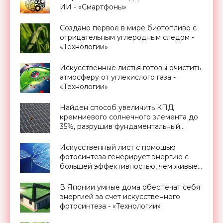
ИИ - «Смартфоны»
Создано первое в мире биотопливо с
отрицательным углеродным следом -
«Технологии»
Искусственные листья готовы очистить
атмосферу от углекислого газа -
«Технологии»
Найден способ увеличить КПД
кремниевого солнечного элемента до
35%, разрушив фундаментальный
предел Шокли-Квиссера - «Новости
Электроники»
Искусственный лист с помощью
фотосинтеза генерирует энергию с
большей эффективностью, чем живые
растения - «Новости Электроники»
В Японии умные дома обеспечат себя
энергией за счет искусственного
фотосинтеза - «Технологии»