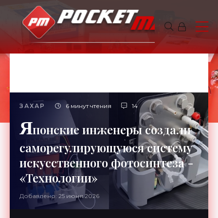
ЗАХАР
6 минут чтения
14
Я
понские инженеры создали
саморегулирующуюся систему
искусственного фотосинтеза -
«Технологии»
Добавлено: 25 июня 2026