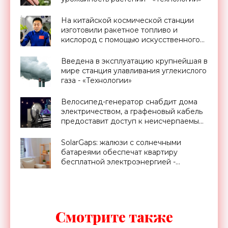
На китайской космической станции
изготовили ракетное топливо и
кислород с помощью искусственного
фотосинтеза - «Космос»
Введена в эксплуатацию крупнейшая в
мире станция улавливания углекислого
газа - «Технологии»
Велосипед-генератор снабдит дома
электричеством, а графеновый кабель
предоставит доступ к неисчерпаемым
запасам геотермальной энергии,
проект Billions in Change (видео) -
SolarGaps: жалюзи с солнечными
«Новости Электроники»
батареями обеспечат квартиру
бесплатной электроэнергией -
«Новости Электроники»
Смотрите также