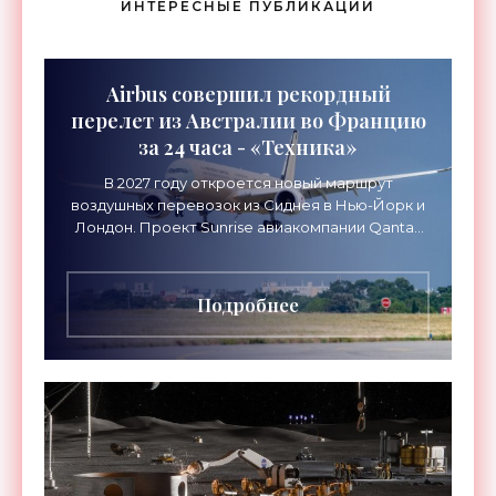
ИНТЕРЕСНЫЕ ПУБЛИКАЦИИ
Airbus совершил рекордный
перелет из Австралии во Францию
за 24 часа - «Техника»
В 2027 году откроется новый маршрут
воздушных перевозок из Сиднея в Нью-Йорк и
Лондон. Проект Sunrise авиакомпании Qantas
Airways организует беспосадочные перелеты
длительностью до 24
Подробнее