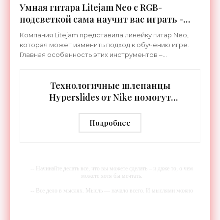
Умная гитара Litejam Neo с RGB-
подсветкой сама научит вас играть -
«Гаджеты»
Компания Litejam представила линейку гитар Neo,
которая может изменить подход к обучению игре.
Главная особенность этих инструментов –
встроенная RGB-подсветка грифа. Светодиоды
синхронизируются с
Технологичные шлепанцы
Hyperslides от Nike помогут
расслабить усталые ноги после
тренировки - «Гаджеты»
Подробнее
-- Начинайте делать все, что вы можете сделать – и даже то, о чем
можете хотя бы мечтать.
-- Все дело в мыслях. Мысль — начало всего. И мыслями можно
управлять. И поэтому главное дело совершенствования: работать над
мыслями.