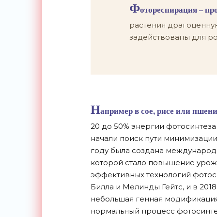
Ф
отореспирация – пр
растения драгоценную
задействованы для ро
Н
апример в сое, рисе или пшен
20 до 50% энергии фотосинтеза
начали поиск пути минимизации 
году была создана международн
которой стало повышение урожа
эффективных технологий фотос
Билла и Мелинды Гейтс, и в 201
небольшая генная модификация
нормальный процесс фотосинте