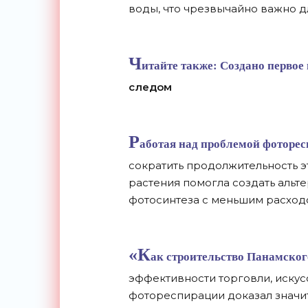
воды, что чрезвычайно важно д
Ч
итайте также:
Создано первое
следом
Р
аботая над проблемой фоторес
сократить продолжительность э
растения помогла создать аль
фотосинтеза с меньшим расход
«К
ак строительство Панамско
эффективности торговли, иску
фотореспирации доказал значи