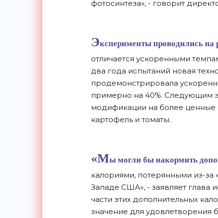
фотосинтеза», - говорит директ
Э
ксперименты проводились на р
отличается ускоренными темпам
два года испытаний новая техн
продемонстрировала ускоренны
примерно на 40%. Следующим э
модификации на более ценные с
картофель и томаты.
«М
ы могли бы накормить допо
калориями, потерянными из-за 
Западе США», - заявляет глава
части этих дополнительных кал
значение для удовлетворения б