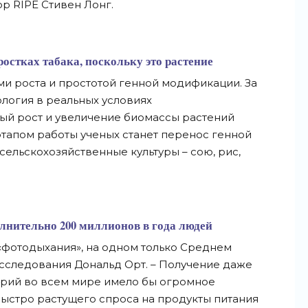
ор RIPE Стивен Лонг.
остках табака, поскольку это растение
и роста и простотой генной модификации. За
ология в реальных условиях
й рост и увеличение биомассы растений
тапом работы ученых станет перенос генной
ельскохозяйственные культуры – сою, рис,
лнительно 200 миллионов в года людей
«фотодыхания», на одном только Среднем
 исследования Дональд Орт. – Получение даже
орий во всем мире имело бы огромное
ыстро растущего спроса на продукты питания