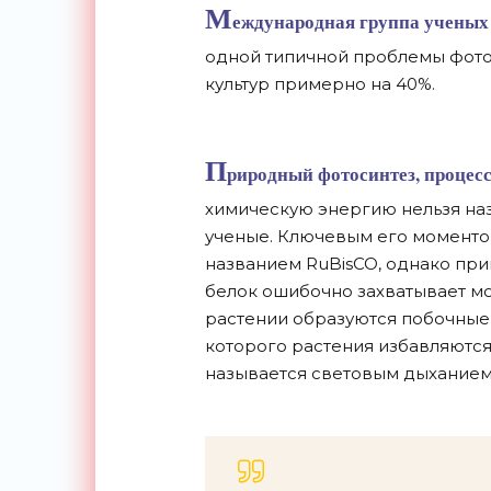
М
еждународная группа ученых
одной типичной проблемы фото
культур примерно на 40%.
П
риродный
фотосинтез
, процес
химическую энергию нельзя на
ученые. Ключевым его моментом
названием RuBisCO, однако при
белок ошибочно захватывает мо
растении образуются побочные
которого растения избавляются
называется световым дыханием