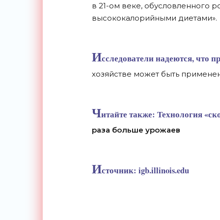
в 21-ом веке, обусловленного 
высококалорийными диетами».
И
сследователи надеются, что пр
хозяйстве может быть применен
Ч
итайте также:
Технология «ск
раза больше урожаев
И
сточник:
igb.illinois.edu