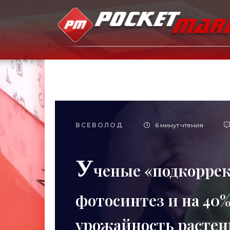
ВСЕВОЛОД
6 минут чтения
У
ченые «подкорре
фотосинтез и на 40
урожайность растен