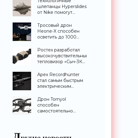
Технологичные
шлепанцы Hyperslides
от Nike помогут
расслабить усталые
ноги после
Тросовый дрон
тренировки -
Heone-X способен
«Гаджеты»
осветить до 1000
квадратных метров
земли -
Ростех разработал
«Беспилотники»
высокочувствительный
тепловизор «Сыч-3К»
с дальностью
распознавания до 2
Apex Recordhunter
км - «Гаджеты»
стал самым быстрым
электрическим
дроном в мире -
«Беспилотники»
Дрон Tornyol
способен
самостоятельно
отслеживать и
уничтожать комаров -
«Беспилотники»
Д
ругие новости