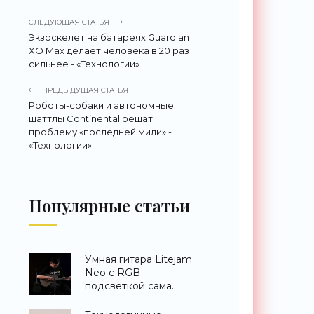
СЛЕДУЮЩАЯ СТАТЬЯ
Экзоскелет на батареях Guardian
XO Max делает человека в 20 раз
сильнее - «Технологии»
ПРЕДЫДУЩАЯ СТАТЬЯ
Роботы-собаки и автономные
шаттлы Continental решат
проблему «последней мили» -
«Технологии»
Популярные статьи
Умная гитара Litejam
Neo с RGB-
подсветкой сама
научит вас играть -
«Гаджеты»