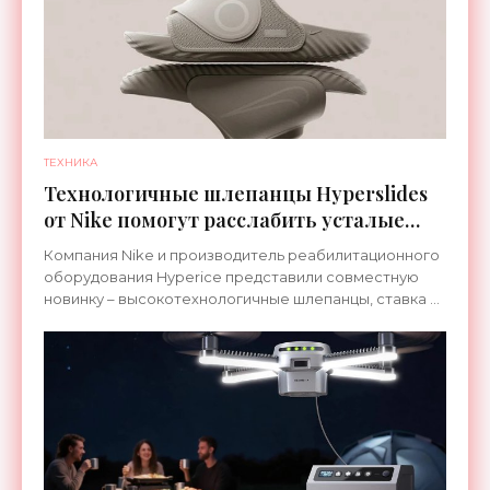
ТЕХНИКА
Технологичные шлепанцы Hyperslides
от Nike помогут расслабить усталые
ноги после тренировки - «Гаджеты»
Компания Nike и производитель реабилитационного
оборудования Hyperice представили совместную
новинку – высокотехнологичные шлепанцы, ставка в
которых сделана на сочетание тепла и вибрации.