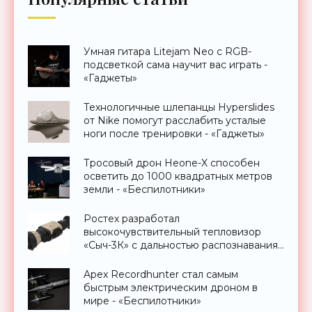
Умная гитара Litejam Neo с RGB-
подсветкой сама научит вас играть -
«Гаджеты»
Технологичные шлепанцы Hyperslides
от Nike помогут расслабить усталые
ноги после тренировки - «Гаджеты»
Тросовый дрон Heone-X способен
осветить до 1000 квадратных метров
земли - «Беспилотники»
Ростех разработал
высокочувствительный тепловизор
«Сыч-3К» с дальностью распознавания
до 2 км - «Гаджеты»
Apex Recordhunter стал самым
быстрым электрическим дроном в
мире - «Беспилотники»