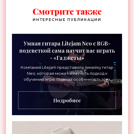
Смотрите также
ИНТЕРЕСНЫЕ ПУБЛИКАЦИИ
Умная гитара Litejam Neo с RGB-
подсветкой сама научит вас играть
- «Гаджеты»
Компания Litejam представила линейку гитар
Neo, которая может изменить подход к
обучению игре. Главная особенность этих
инструментов – встроенная RGB-подсветка
грифа. Светодиоды
Подробнее