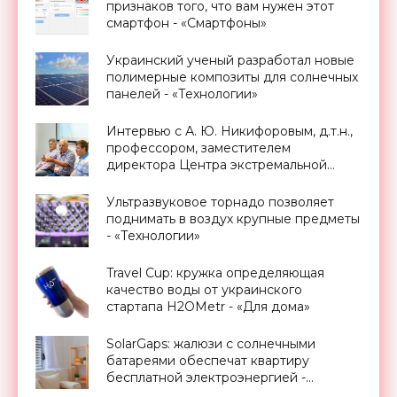
признаков того, что вам нужен этот
смартфон - «Смартфоны»
Украинский ученый разработал новые
полимерные композиты для солнечных
панелей - «Технологии»
Интервью с А. Ю. Никифоровым, д.т.н.,
профессором, заместителем
директора Центра экстремальной
прикладной электроники НИЯУ
МИФИ - «Смартфоны»
Ультразвуковое торнадо позволяет
поднимать в воздух крупные предметы
- «Технологии»
Travel Cup: кружка определяющая
качество воды от украинского
стартапа H2OMetr - «Для дома»
SolarGaps: жалюзи с солнечными
батареями обеспечат квартиру
бесплатной электроэнергией -
«Новости Электроники»