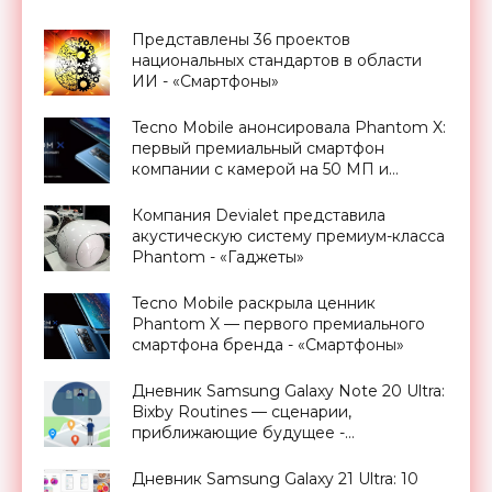
Представлены 36 проектов
национальных стандартов в области
ИИ - «Смартфоны»
Tecno Mobile анонсировала Phantom X:
первый премиальный смартфон
компании с камерой на 50 МП и
AMOLED-экраном на 90 Гц -
«Смартфоны»
Компания Devialet представила
акустическую систему премиум-класса
Phantom - «Гаджеты»
Tecno Mobile раскрыла ценник
Phantom X — первого премиального
смартфона бренда - «Смартфоны»
Дневник Samsung Galaxy Note 20 Ultra:
Bixby Routines — сценарии,
приближающие будущее -
«Смартфоны»
Дневник Samsung Galaxy 21 Ultra: 10