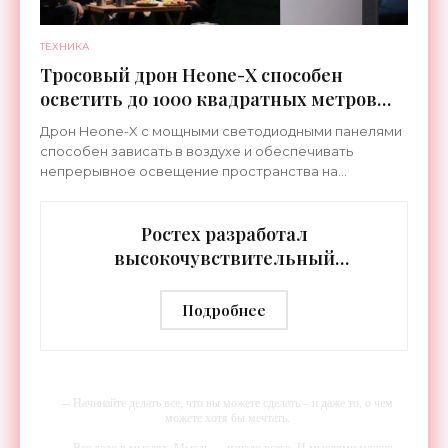
ТЕХНИКА
Тросовый дрон Heone-X способен
осветить до 1000 квадратных метров
земли - «Беспилотники»
Дрон Heone-X с мощными светодиодными панелями
способен зависать в воздухе и обеспечивать
непрерывное освещение пространства на
протяжении целых суток. В отличие от стационарных
источников света,
Ростех разработал
высокочувствительный
тепловизор «Сыч-3К» с
дальностью распознавания до 2 км
Подробнее
- «Гаджеты»
-- Начинайте делать все, что вы можете сделать – и даже то, о чем
можете хотя бы мечтать.
-- Все дело в мыслях. Мысль — начало всего. И мыслями можно