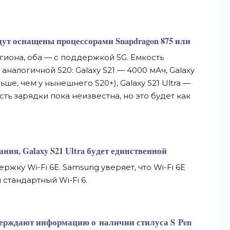
ут оснащены процессорами Snapdragon 875 или
гиона, оба
—
с
поддержкой 5G. Емкость
аналогичной S20: Galaxy S21
—
4000
мАч, Galaxy
ьше, чем у
нынешнего S20+), Galaxy S21 Ultra
—
ть зарядки пока неизвестна, но
это будет как
ия, Galaxy S21 Ultra будет единственной
держку
Wi-Fi
6E. Samsung уверяет, что
Wi-Fi
6E
м стандартный
Wi-Fi
6.
верждают информацию о
наличии стилуса S
Pen