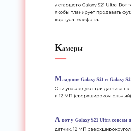
у
старшего Galaxy S21 Ultra. Вот 
якобы планирует продавать фут
корпуса телефона.
К
амеры
М
ладшие Galaxy S21 и
Galaxy S2
Они унаследуют три датчика на
и
12
МП
(сверхширокоугольный)
А
вот у
Galaxy S21 Ultra совсем
датчик, 12
МП
сверхширокоугол