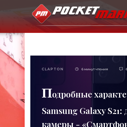
CLAPTON
6 минут чтения
П
одробные характ
Samsung Galaxy S21:
камеры - «Смартфо