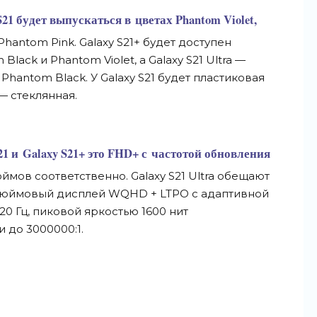
S21 будет выпускаться в
цветах Phantom Violet,
Phantom Pink. Galaxy S21+ будет доступен
m Black и
Phantom Violet, а
Galaxy S21 Ultra
—
Phantom Black. У
Galaxy S21 будет пластиковая
—
стеклянная.
21 и
Galaxy S21+ это FHD+ с
частотой обновления
юймов соответственно. Galaxy S21 Ultra обещают
дюймовый
дисплей WQHD + LTPO с
адаптивной
120 Гц, пиковой яркостью 1600 нит
и до
3000000:1.