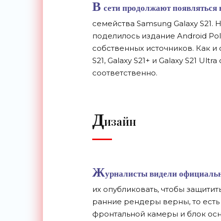
В
сети продолжают появляться
семейства Samsung Galaxy S21. 
поделилось издание Android Pol
собственных источников. Как и
S21, Galaxy S21+ и
Galaxy S21 Ultra 
соответственно.
Д
изайн
Ж
урналисты видели официальны
их
опубликовать, чтобы защитит
ранние рендеры верны, то
есть
фронтальной камеры и
блок ос