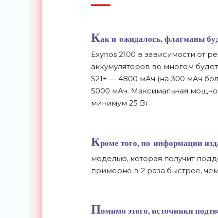
К
ак и
ожидалось, флагманы буд
Exynos 2100 в
зависимости от
ре
аккумуляторов во
многом будет 
S21+
—
4800
мАч (на
300
мАч бол
5000
мАч. Максимальная мощнос
минимум 25 Вт.
К
роме того, по
информации издан
моделью, которая получит под
примерно в
2 раза быстрее, че
П
омимо этого, источники подт