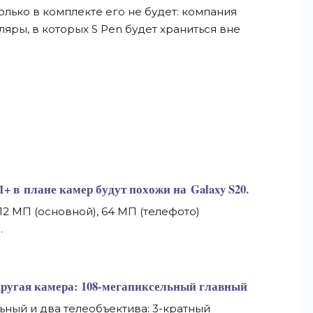
только в
комплекте его не
будет: компания
ляры, в
которых S
Pen будет храниться вне
1+ в
плане камер будут похожи на
Galaxy S20.
12
МП
(основной), 64
МП
(телефото)
.
 другая камера:
108-мегапиксельный
главный
ьный и
два телеобъектива:
3-кратный