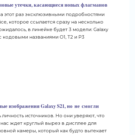
 новые утечки, касающиеся новых флагманов
На
этот раз эксклюзивными подробностями
ice, которое ссылается сразу на
несколько
ожидалось, в
линейке будет 3
модели: Galaxy
с
кодовыми названиями O1, T2 и
P3
е изображения Galaxy S21, но
не
смогли
ь личность источников. Но
они уверяют, что
 нас ждет круглый вырез в
дисплее для
новной камеры, который как будто вытекает