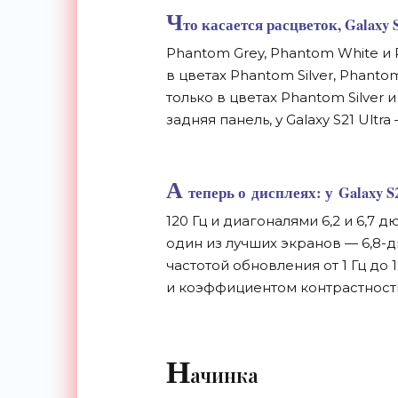
Ч
то касается расцветок, Galaxy 
Phantom Grey, Phantom White и
в
цветах Phantom Silver, Phanto
только в
цветах Phantom Silver и
задняя панель, у
Galaxy S21 Ultra
А
теперь о
дисплеях: у
Galaxy S
120 Гц
и
диагоналями 6,2 и
6,7 д
один из
лучших экранов
—
6,
8-
частотой обновления от
1 Гц
до
и
коэффициентом контрастност
Н
ачинка