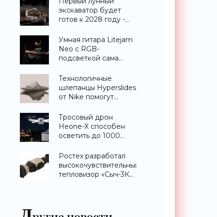
Первый лунный
экскаватор будет
готов к 2028 году -
«Техника»
Умная гитара Litejam
Neo с RGB-
подсветкой сама
научит вас играть -
«Гаджеты»
Технологичные
шлепанцы Hyperslides
от Nike помогут
расслабить усталые
ноги после
Тросовый дрон
тренировки -
Heone-X способен
«Гаджеты»
осветить до 1000
квадратных метров
земли -
Ростех разработал
«Беспилотники»
высокочувствительный
тепловизор «Сыч-3К»
с дальностью
распознавания до 2
км - «Гаджеты»
Д
ругие новости