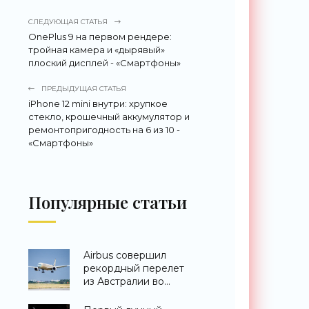
СЛЕДУЮЩАЯ СТАТЬЯ
OnePlus 9 на первом рендере:
тройная камера и «дырявый»
плоский дисплей - «Смартфоны»
ПРЕДЫДУЩАЯ СТАТЬЯ
iPhone 12 mini внутри: хрупкое
стекло, крошечный аккумулятор и
ремонтопригодность на 6 из 10 -
«Смартфоны»
Популярные статьи
Airbus совершил
рекордный перелет
из Австралии во
Францию за 24 часа -
«Техника»