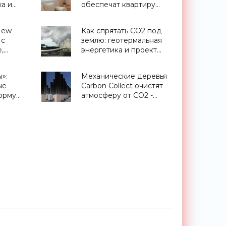
ха и
обеспечат квартиру
 -
бесплатной
электроэнергией -
New
Как спрятать CO2 под
«Новости Электроники»
 с
землю: геотермальная
,
энергетика и проект
Huawei
CarbFix - «Новости
ой, как
Электроники»
»:
Механические деревья
ые
Carbon Collect очистят
вро -
орму
атмосферу от CO2 -
ологии»
«Экология»