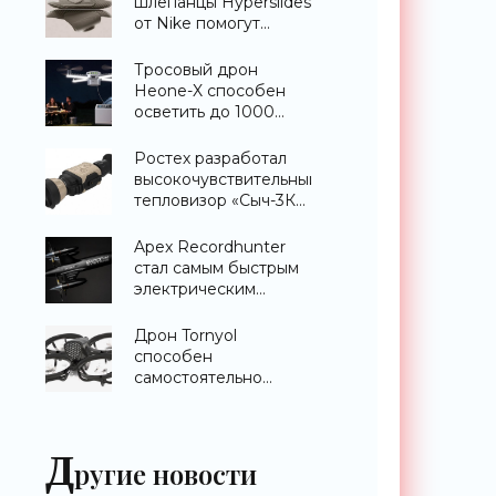
шлепанцы Hyperslides
от Nike помогут
расслабить усталые
ноги после
Тросовый дрон
тренировки -
Heone-X способен
«Гаджеты»
осветить до 1000
квадратных метров
земли -
Ростех разработал
«Беспилотники»
высокочувствительный
тепловизор «Сыч-3К»
с дальностью
распознавания до 2
Apex Recordhunter
км - «Гаджеты»
стал самым быстрым
электрическим
дроном в мире -
«Беспилотники»
Дрон Tornyol
способен
самостоятельно
отслеживать и
уничтожать комаров -
«Беспилотники»
Д
ругие новости