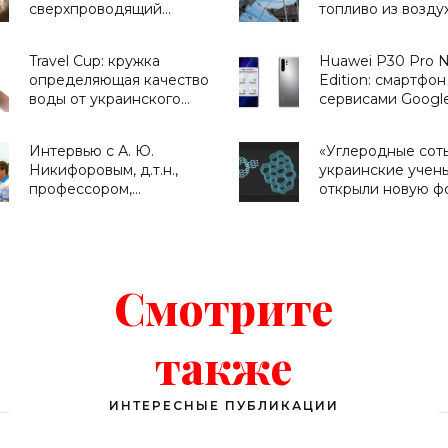
сверхпроводящий
топливо из возду
магнит, который,
солнечного света
возможно, позволит
«Технологии»
Travel Cup: кружка
Huawei P30 Pro 
"зажечь" термоядерный
определяющая качество
Edition: смартфон
синтез - «Смартфоны»
воды от украинского
сервисами Google
стартапа H2OMetr -
дизайном, как у 
«Для дома»
P30 Pro, расцветк
Интервью с А. Ю.
«Углеродные соты
Huawei P40 Pro и
Никифоровым, д.т.н.,
украинские учен
ценником в 750 е
профессором,
открыли новую ф
«Смартфоны»
заместителем
углерода - «Техн
директора Центра
экстремальной
прикладной
электроники НИЯУ
Смотрите
МИФИ - «Смартфоны»
также
ИНТЕРЕСНЫЕ ПУБЛИКАЦИИ