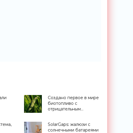
али
Создано первое в мире
биотопливо с
отрицательным
в
углеродным следом -
щества
«Технологии»
тема,
SolarGaps: жалюзи с
солнечными батареями