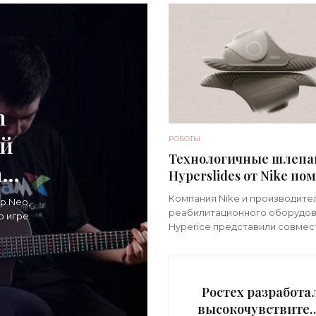
m
ой
РОБОТЫ
Технологичные шлеп
ать
Hyperslides от Nike по
расслабить усталые н
Компания Nike и производите
р Neo,
после тренировки -
реабилитационного оборудо
 игре.
«Гаджеты»
Hyperice представили совме
новинку – высокотехнологич
иоды
шлепанцы, ставка в которых 
на сочетание тепла и вибраци
Ростех разработа
высокочувствите