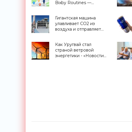
Bixby Routines —
сценарии,
приближающие
Гигантская машина
будущее - «Смартфоны»
улавливает CO2 из
воздуха и отправляет
его в теплицы для
выращивания овощей -
Как Уругвай стал
«Технологии»
страной ветровой
энергетики - «Новости
Электроники»