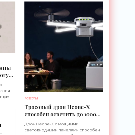
анцы
могут
оги
ль
вания
стную
РОБОТЫ
ные
Тросовый дрон Heone-X
сделана
способен осветить до 1000
и.
квадратных метров земли -
л
Дрон Heone-X с мощными
«Беспилотники»
светодиодными панелями способен
льный