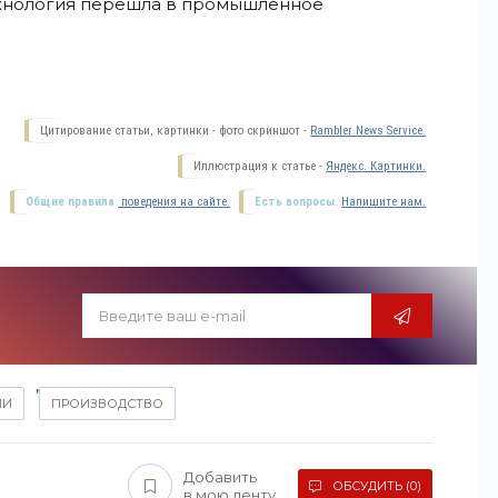
ехнология перешла в промышленное
Цитирование статьи, картинки - фото скриншот -
Rambler News Service.
Иллюстрация к статье -
Яндекс. Картинки.
Общие правила
поведения на сайте.
Есть вопросы.
Напишите нам.
,
ИИ
ПРОИЗВОДСТВО
Добавить
ОБСУДИТЬ (0)
в мою ленту