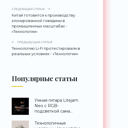
СЛЕДУЮЩАЯ СТАТЬЯ
Китай готовится к производству
клонированной говядины в
промышленных масштабах -
«Технологии»
ПРЕДЫДУЩАЯ СТАТЬЯ
Технологию Li-Fi протестировали в
реальных условиях - «Технологии»
Популярные статьи
Умная гитара Litejam
Neo с RGB-
подсветкой сама
научит вас играть -
«Гаджеты»
Технологичные