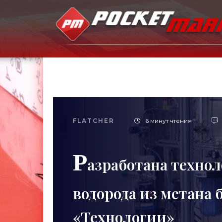
FLATCHER
6 минут чтения
Р
азработана техно
водорода из метана 
«Технологии»