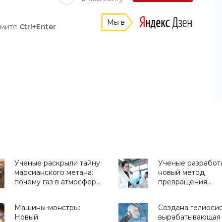
Мы в
жмите
Ctrl+Enter
Ученые раскрыли тайну
Ученые разработ
марсианского метана:
новый метод
почему газ в атмосфере
превращения
есть, но его нет -
углекислого газа 
«Космос»
органические ве
Машины-монстры:
Создана гелиосис
- «Технологии»
Новый
вырабатывающая