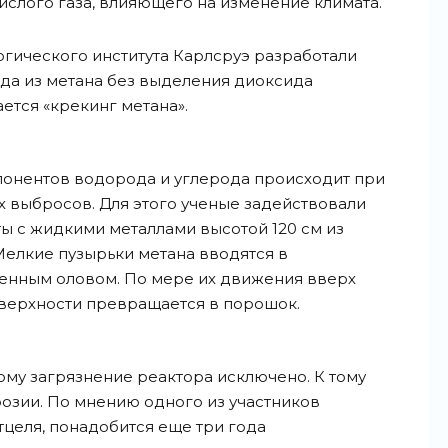
слого газа, влияющего на изменение климата.
огического института Карлсруэ разработали
да из метана без выделения диоксида
ется «крекинг метана».
онентов водорода и углерода происходит при
х выбросов. Для этого ученые задействовали
ы с жидкими металлами высотой 120 см из
елкие пузырьки метана вводятся в
ленным оловом. По мере их движения вверх
оверхности превращается в порошок.
ому загрязнение реактора исключено. К тому
розии. По мнению одного из участников
целя, понадобится еще три года