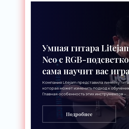
Умная гитара Liteja
Neo с RGB-подсветк
сама научит вас игр
- «Гаджеты»
Компания Litejam представила линейку гита
которая может изменить подход к обучению
Главная особенность этих инструментов –
встроенная RGB-подсветка грифа. Светод
Подробнее