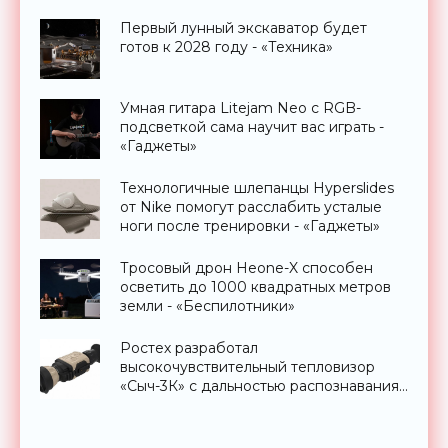
Первый лунный экскаватор будет
готов к 2028 году - «Техника»
Умная гитара Litejam Neo с RGB-
подсветкой сама научит вас играть -
«Гаджеты»
Технологичные шлепанцы Hyperslides
от Nike помогут расслабить усталые
ноги после тренировки - «Гаджеты»
Тросовый дрон Heone-X способен
осветить до 1000 квадратных метров
земли - «Беспилотники»
Ростех разработал
высокочувствительный тепловизор
«Сыч-3К» с дальностью распознавания
до 2 км - «Гаджеты»