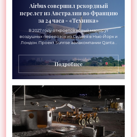
Airbus совершил рекордный
перелет из Австралии во Францию
за 24 часа - «Техника»
В 2027 году откроется новый маршрут
воздушных перевозок из Сиднея в Нью-Йорк и
Лондон. Проект Sunrise авиакомпании Qantas
Airways организует беспосадочные перелеты
длительностью до 24
Подробнее