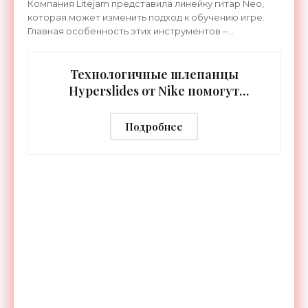
Компания Litejam представила линейку гитар Neo,
которая может изменить подход к обучению игре.
Главная особенность этих инструментов –
встроенная RGB-подсветка грифа. Светодиоды
синхронизируются с
Технологичные шлепанцы
Hyperslides от Nike помогут
расслабить усталые ноги после
тренировки - «Гаджеты»
Подробнее