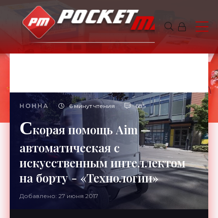
НОННА
6 минут чтения
685
С
корая помощь Aim —
автоматическая с
искусственным интеллектом
на борту - «Технологии»
Добавлено: 27 июня 2017