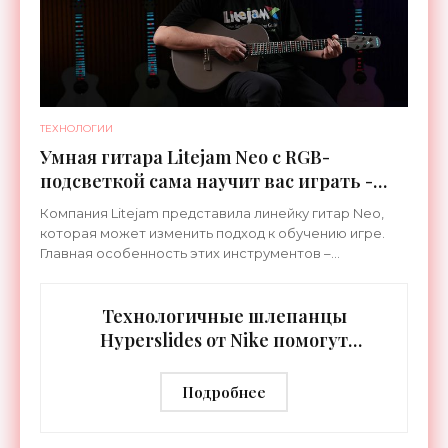
ТЕХНОЛОГИИ
Умная гитара Litejam Neo с RGB-
подсветкой сама научит вас играть -
«Гаджеты»
Компания Litejam представила линейку гитар Neo,
которая может изменить подход к обучению игре.
Главная особенность этих инструментов –
встроенная RGB-подсветка грифа. Светодиоды
синхронизируются с
Технологичные шлепанцы
Hyperslides от Nike помогут
расслабить усталые ноги после
тренировки - «Гаджеты»
Подробнее