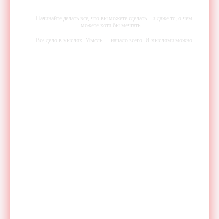
-- Начинайте делать все, что вы можете сделать – и даже то, о чем
можете хотя бы мечтать.
-- Все дело в мыслях. Мысль — начало всего. И мыслями можно
управлять. И поэтому главное дело совершенствования: работать над
мыслями.
-- Идите уверенно по направлению к мечте. Живите той жизнью,
которую вы сами себе придумали.
-- Самое большое богатство — это ум. Самая большая нищета —
глупость. Из всех страхов самый пугающий — самолюбование.
-- Лучшее, что можно сделать с хорошим советом, это пропустить его
мимо ушей. Он никогда не бывает полезен никому, кроме того, кто
его дал.
-- Люблю давать советы и очень не люблю, когда их дают мне.