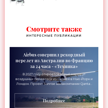
Смотрите также
ИНТЕРЕСНЫЕ ПУБЛИКАЦИИ
Airbus совершил рекордный
перелет из Австралии во Францию
за 24 часа - «Техника»
В 2027 году откроется новый маршрут
воздушных перевозок из Сиднея в Нью-Йорк и
Лондон. Проект Sunrise авиакомпании Qantas
Airways организует беспосадочные перелеты
длительностью до 24
Подробнее