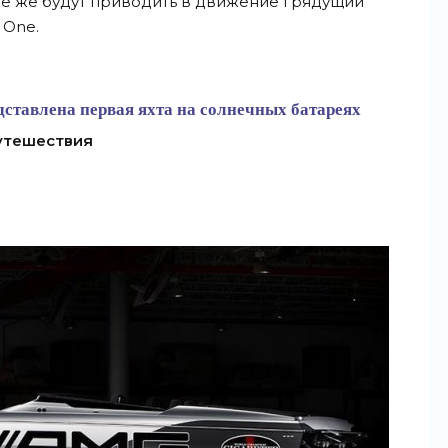
ие же будут приводить в движение грядущий
 One.
едставлена первая яхта на солнечных батареях
утешествия