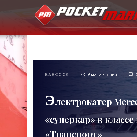
BABCOCK
6 минут чтения
Э
лектрокатер Merced
«суперкар» в классе
«Транспорт»