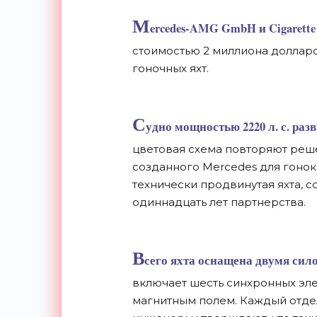
M
ercedes-AMG GmbH и Cigarette
стоимостью 2 миллиона долларо
гоночных яхт.
С
удно мощностью 2220 л. с. разв
цветовая схема повторяют реше
созданного Mercedes для гонок 
технически продвинутая яхта, со
одиннадцать лет партнерства.
В
сего яхта оснащена двумя сил
включает шесть синхронных эле
магнитным полем. Каждый отдел