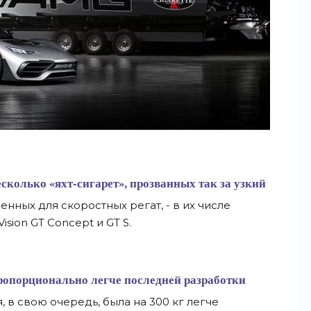
есколько «яхт-сигарет», прозванных так за узкий
нных для скоростных регат, - в их числе
ision GT Concept и GT S.
 пропорционально легче последней разработки
, в свою очередь, была на 300 кг легче