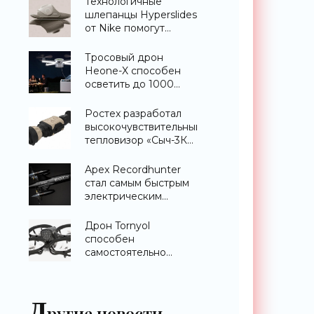
Технологичные
шлепанцы Hyperslides
от Nike помогут
расслабить усталые
ноги после
Тросовый дрон
тренировки -
Heone-X способен
«Гаджеты»
осветить до 1000
квадратных метров
земли -
Ростех разработал
«Беспилотники»
высокочувствительный
тепловизор «Сыч-3К»
с дальностью
распознавания до 2
Apex Recordhunter
км - «Гаджеты»
стал самым быстрым
электрическим
дроном в мире -
«Беспилотники»
Дрон Tornyol
способен
самостоятельно
отслеживать и
уничтожать комаров -
«Беспилотники»
Д
ругие новости