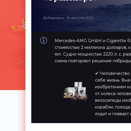
Добавлено: 18 августа 2021
Mercedes-AMG GmbH и Cigarette Ra
стоимостью 2 миллиона долларов, 
яхт. Судно мощностью 2220 л. с. раз
схема повторяют решение гибридно
✔ Человечество 
себе жизнь. Вна
изобретением ко
от колеса челов
велосипеды изоб
корабли, поезда…
ездит и плавает 