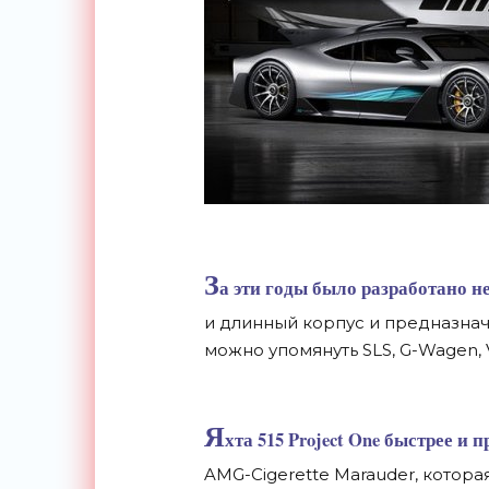
З
а эти годы было разработано н
и длинный корпус и предназначе
можно упомянуть SLS, G-Wagen, V
Я
хта 515 Project One быстрее и
AMG-Cigerette Marauder, которая