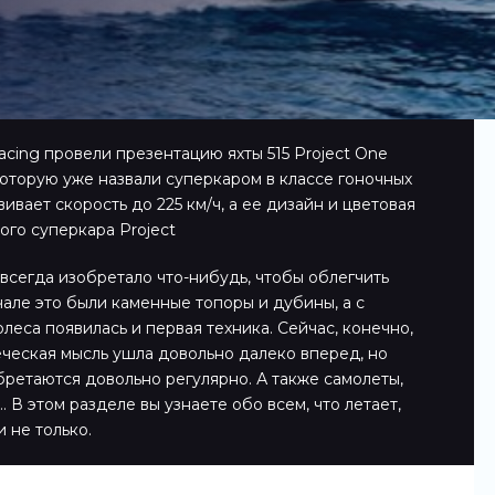
cing провели презентацию яхты 515 Project One
которую уже назвали суперкаром в классе гоночных
вивает скорость до 225 км/ч, а ее дизайн и цветовая
го суперкара Project
всегда изобретало что-нибудь, чтобы облегчить
чале это были каменные топоры и дубины, а с
леса появилась и первая техника. Сейчас, конечно,
еческая мысль ушла довольно далеко вперед, но
ретаются довольно регулярно. А также самолеты,
 В этом разделе вы узнаете обо всем, что летает,
и не только.