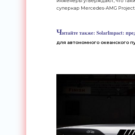
инженеры утверждают, что так
суперкар Mercedes-AMG Project
Ч
итайте также:
SolarImpact: пр
для автономного океанского п