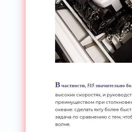
В
частности, 515 значительно б
высоких скоростях, и руководст
преимуществом при столкновен
океане: сделать яхту более бы
задача по сравнению с тем, что
волне.