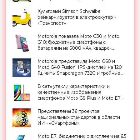
Культовый Simson Schwalbe
реикарнируется в электроскутер -
«Транспорт»
Motorola показала Moto G30 и Moto
G10: бюджетные смартфоны с
батареями на 5000 мАч, квадро-
камерами и чипами Qualcomm -
«Смартфоны»
Motorola представила Moto G60 и
Moto G40 Fusion: IPS-дисплеи на 120
Гц, чипы Snapdragon 732G и тройные
камеры до 108 МП - «Смартфоны»
В сеть утекли характеристики и
качественные изображения
смартфонов Moto G9 Plus и Moto E7
Plus - «Смартфоны»
Представлены 36 проектов
национальных стандартов в области
ИИ - «Смартфоны»
Moto E7: бюджетник с дисплеем на 6.5