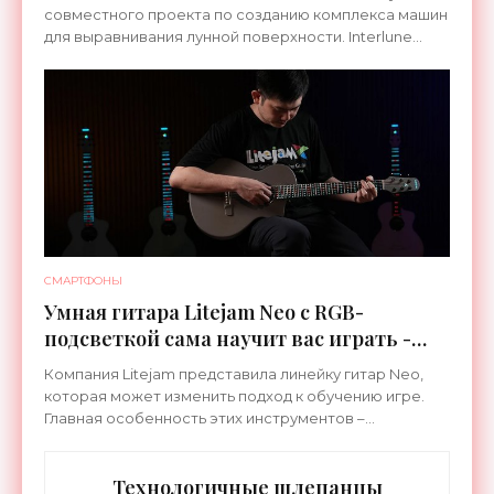
совместного проекта по созданию комплекса машин
для выравнивания лунной поверхности. Interlune
специализируется на робототехнике и космической
СМАРТФОНЫ
Умная гитара Litejam Neo с RGB-
подсветкой сама научит вас играть -
«Гаджеты»
Компания Litejam представила линейку гитар Neo,
которая может изменить подход к обучению игре.
Главная особенность этих инструментов –
встроенная RGB-подсветка грифа. Светодиоды
синхронизируются с
Технологичные шлепанцы