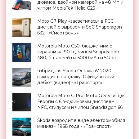
дюймов, двойной камерой на 48 Мп и
чипом MediaTek Helio G25 -
«Смартфоны»
Moto G7 Play «засветилась» в FCC:
дисплей с вырезом и SoC Snapdragon
632 - «Смартфоны»
Motorola Moto G50: бюджетник с
экраном на 90 Гц, чипом Snapdragon
480, батареей на 5000 мАч и 5G за
€249 - «Смартфоны»
Гибридная Skoda Octavia iV 2020
выходит в продажу. Официальный
дебют (видео) - «Транспорт»
Motorola Moto G Pro: Moto G Stylus для
Европы с 6.4-дюймовым дисплеем,
NFC, стилусом и чипом Snapdragon 665
- «Смартфоны»
Skoda возродит в виде электромобиля
минивэн 1968 года - «Транспорт»