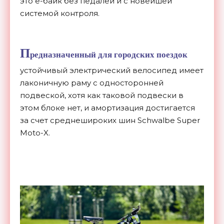
это е-байк без педалей и с новейшей
системой контроля.
П
редназначенный для городских поездок
устойчивый электрический велосипед имеет
лаконичную раму с односторонней
подвеской, хотя как таковой подвески в
этом блоке нет, и амортизация достигается
за счет среднешироких шин Schwalbe Super
Moto-X.