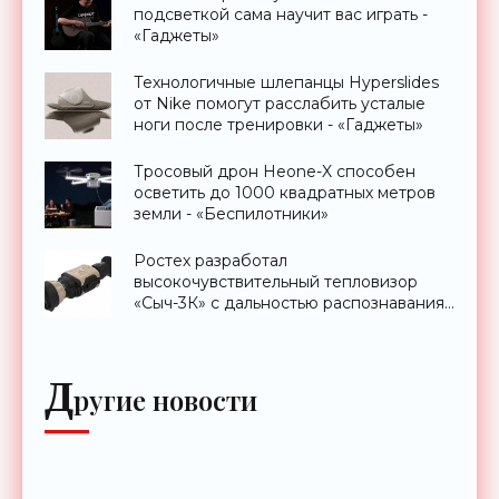
подсветкой сама научит вас играть -
«Гаджеты»
Технологичные шлепанцы Hyperslides
от Nike помогут расслабить усталые
ноги после тренировки - «Гаджеты»
Тросовый дрон Heone-X способен
осветить до 1000 квадратных метров
земли - «Беспилотники»
Ростех разработал
высокочувствительный тепловизор
«Сыч-3К» с дальностью распознавания
до 2 км - «Гаджеты»
Д
ругие новости