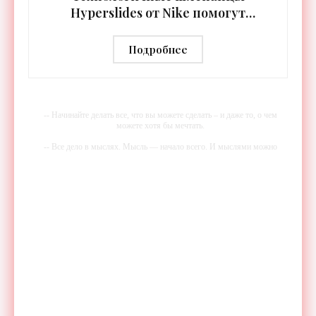
Hyperslides от Nike помогут
расслабить усталые ноги после
тренировки - «Гаджеты»
Подробнее
-- Начинайте делать все, что вы можете сделать – и даже то, о чем
можете хотя бы мечтать.
-- Все дело в мыслях. Мысль — начало всего. И мыслями можно
управлять. И поэтому главное дело совершенствования: работать над
мыслями.
-- Идите уверенно по направлению к мечте. Живите той жизнью,
которую вы сами себе придумали.
-- Самое большое богатство — это ум. Самая большая нищета —
глупость. Из всех страхов самый пугающий — самолюбование.
-- Лучшее, что можно сделать с хорошим советом, это пропустить его
мимо ушей. Он никогда не бывает полезен никому, кроме того, кто
его дал.
-- Люблю давать советы и очень не люблю, когда их дают мне.