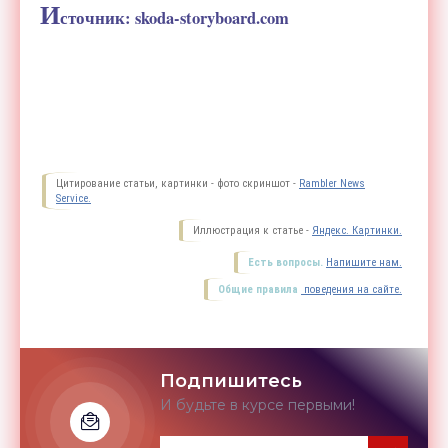
И
сточник:
skoda-storyboard.com
Цитирование статьи, картинки - фото скриншот -
Rambler News
Service.
Иллюстрация к статье -
Яндекс. Картинки.
Есть вопросы.
Напишите нам.
Общие правила
поведения на сайте.
Подпишитесь
И будьте в курсе первыми!