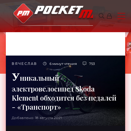
ВЯЧЕСЛАВ
6 минут чтения
753
У
никальный
электровелосипед Skoda
Klement обходится без педалей
- «Транспорт»
Добавлено: 18 августа 2021