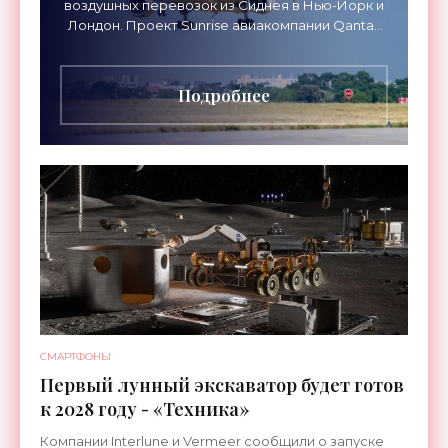
воздушных перевозок из Сиднея в Нью-Йорк и
Лондон. Проект Sunrise авиакомпании Qantas
Airways организует беспосадочные перелеты
длительностью до 24
Подробнее
СМАРТФОНЫ
Первый лунный экскаватор будет готов
к 2028 году - «Техника»
Компании Interlune и Vermeer сообщили о запуске